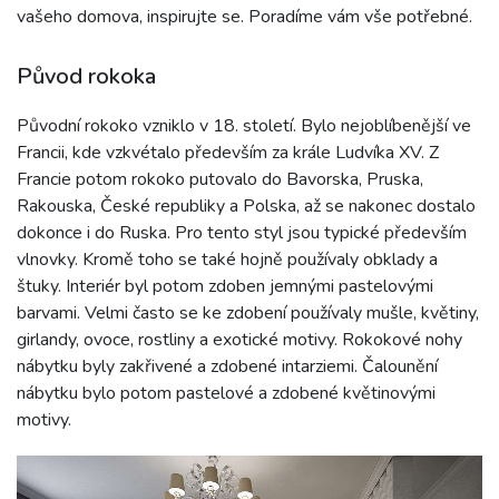
vašeho domova, inspirujte se. Poradíme vám vše potřebné.
Původ rokoka
Původní rokoko vzniklo v 18. století. Bylo nejoblíbenější ve
Francii, kde vzkvétalo především za krále Ludvíka XV. Z
Francie potom rokoko putovalo do Bavorska, Pruska,
Rakouska, České republiky a Polska, až se nakonec dostalo
dokonce i do Ruska. Pro tento styl jsou typické především
vlnovky. Kromě toho se také hojně používaly obklady a
štuky. Interiér byl potom zdoben jemnými pastelovými
barvami. Velmi často se ke zdobení používaly mušle, květiny,
girlandy, ovoce, rostliny a exotické motivy. Rokokové nohy
nábytku byly zakřivené a zdobené intarziemi. Čalounění
nábytku bylo potom pastelové a zdobené květinovými
motivy.