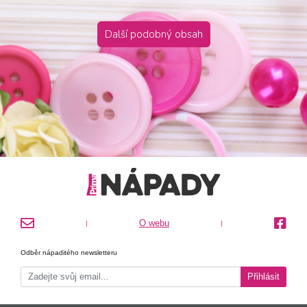
Další podobný obsah
O webu
|
|
Odběr nápaditého newsletteru
Přihlásit