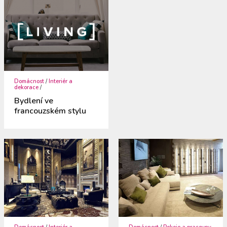
Domácnost
/
Interiér a
dekorace
/
Bydlení ve
francouzském stylu