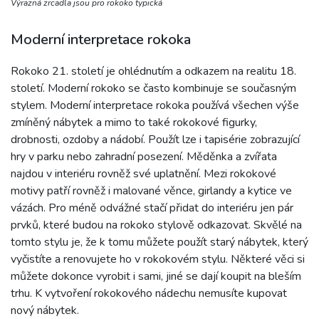
Výrazná zrcadla jsou pro rokoko typická
Moderní interpretace rokoka
Rokoko 21. století je ohlédnutím a odkazem na realitu 18.
století. Moderní rokoko se často kombinuje se současným
stylem. Moderní interpretace rokoka používá všechen výše
zmíněný nábytek a mimo to také rokokové figurky,
drobnosti, ozdoby a nádobí. Použít lze i tapisérie zobrazující
hry v parku nebo zahradní posezení. Měděnka a zvířata
najdou v interiéru rovněž své uplatnění. Mezi rokokové
motivy patří rovněž i malované věnce, girlandy a kytice ve
vázách. Pro méně odvážné stačí přidat do interiéru jen pár
prvků, které budou na rokoko stylově odkazovat. Skvělé na
tomto stylu je, že k tomu můžete použít starý nábytek, který
vyčistíte a renovujete ho v rokokovém stylu. Některé věci si
můžete dokonce vyrobit i sami, jiné se dají koupit na bleším
trhu. K vytvoření rokokového nádechu nemusíte kupovat
nový nábytek.