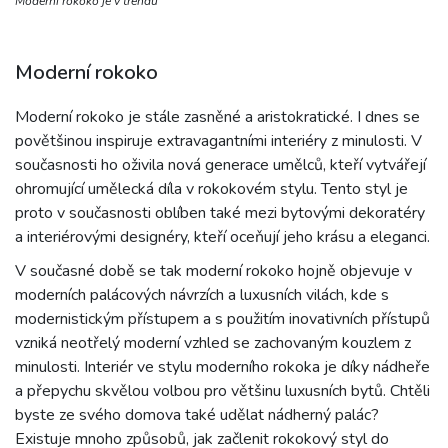
Moderní rokoko je v trendu
Moderní rokoko
Moderní rokoko je stále zasněné a aristokratické. I dnes se
povětšinou inspiruje extravagantními interiéry z minulosti. V
současnosti ho oživila nová generace umělců, kteří vytvářejí
ohromující umělecká díla v rokokovém stylu. Tento styl je
proto v současnosti oblíben také mezi bytovými dekoratéry
a interiérovými designéry, kteří oceňují jeho krásu a eleganci.
V současné době se tak moderní rokoko hojně objevuje v
moderních palácových návrzích a luxusních vilách, kde s
modernistickým přístupem a s použitím inovativních přístupů
vzniká neotřelý moderní vzhled se zachovaným kouzlem z
minulosti. Interiér ve stylu moderního rokoka je díky nádheře
a přepychu skvělou volbou pro většinu luxusních bytů. Chtěli
byste ze svého domova také udělat nádherný palác?
Existuje mnoho způsobů, jak začlenit rokokový styl do