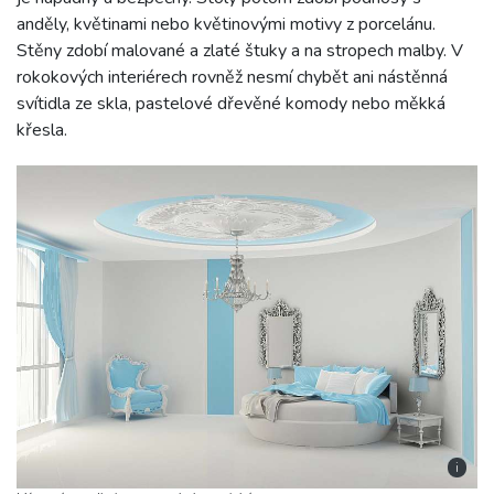
anděly, květinami nebo květinovými motivy z porcelánu.
Stěny zdobí malované a zlaté štuky a na stropech malby. V
rokokových interiérech rovněž nesmí chybět ani nástěnná
svítidla ze skla, pastelové dřevěné komody nebo měkká
křesla.
i