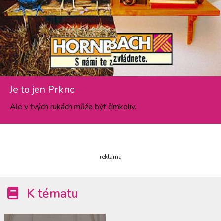
Je to jen Prkno
Ale v tvých rukách může být čímkoliv.
reklama
K tématu