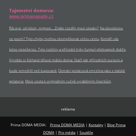
Tajemství domova:
www.primanapady.cz
Rib eye, striploin, mignon… Znáte rozdíly mezi steaky?
Na dovolenou
se psem? Tyto chyby mohou zkomplikovat celou cestu
Komáři vás
letos nesežerou. Tyto rostliny a přírodní triky fungují překvapivě dobře
Vyrobte si šlehané tělové máslo doma: Stačí pár přírodních surovin a
bude jemnější než kupované
Domácí pistáciová zmrzlina jako z italské
gelaterie
Moje cesta k originálním ručně vyráběným šperkům
reklama
Prima DOMA MEDIA:
Prima DOMA MEDIA
|
Kontakty
|
Blog Prima
DOMA
|
Pro média
|
Soutěže