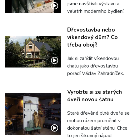
jsme navštívili výstavu a
veletrh moderního bydlení.
Dřevostavba nebo
víkendový dům? Co
třeba obojí!
Jak si zařídit víkendovou
chatu jako dřevostavbu
poradí Václav Zahradníček.
Vyrobte si ze starých
dveří novou šatnu
Staré dřevěné plné dveře se
mohou rázem proměnit v
dokonalou šatní stěnu. Chce
to jen šikovný nápad.