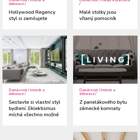
Domácnost
/
Interiér a
Domácnost
/
Pokoje a pracovny
dekorace
/
/
Hollywood Regency
Malé stolky jsou
styl si zamilujete
vítaný pomocník
Domácnost
/
Interiér a
Domácnost
/
Interiér a
dekorace
/
dekorace
/
Sestavte si vlastní styl
Z panelákového bytu
bydlení. Eklektismus
zámecké komnaty
míchá všechno možné