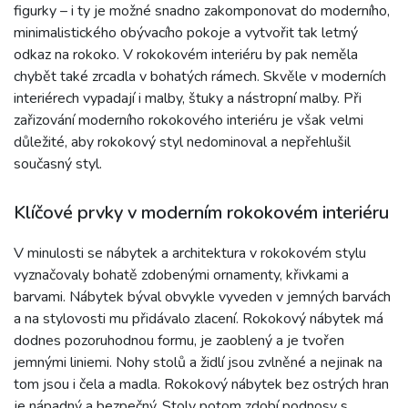
figurky – i ty je možné snadno zakomponovat do moderního,
minimalistického obývacího pokoje a vytvořit tak letmý
odkaz na rokoko. V rokokovém interiéru by pak neměla
chybět také zrcadla v bohatých rámech. Skvěle v moderních
interiérech vypadají i malby, štuky a nástropní malby. Při
zařizování moderního rokokového interiéru je však velmi
důležité, aby rokokový styl nedominoval a nepřehlušil
současný styl.
Klíčové prvky v moderním rokokovém interiéru
V minulosti se nábytek a architektura v rokokovém stylu
vyznačovaly bohatě zdobenými ornamenty, křivkami a
barvami. Nábytek býval obvykle vyveden v jemných barvách
a na stylovosti mu přidávalo zlacení. Rokokový nábytek má
dodnes pozoruhodnou formu, je zaoblený a je tvořen
jemnými liniemi. Nohy stolů a židlí jsou zvlněné a nejinak na
tom jsou i čela a madla. Rokokový nábytek bez ostrých hran
je nápadný a bezpečný. Stoly potom zdobí podnosy s