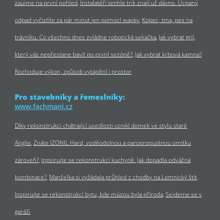
zaujme na první pohled
Instalatéři tenhle trik znají už dávno. Ucpaný
odpad vyčistíte za pár minut jen pomocí wapky
Kopec, tma, pes na
trávníku. Co všechno dnes zvládne robotická sekačka
Jak vybrat gril,
který vás nepřestane bavit po první sezóně?
Jak vybrat krbová kamna?
Rozhoduje výkon, způsob vytápění i prostor
Pro stavebníky a řemeslníky:
www.fachmani.cz
Díky rekonstrukci chátrající usedlosti vznikl domek ve stylu staré
Anglie
Znáte IZONIL Hard, voděodolnou a paropropustnou omítku
zároveň?
Inpsirujte se rekonstrukcí kuchyně. Jak dopadla odvážná
kombinace?
Manželka si vyžádala průhled z chodby na Lomnický štít
Inspirujte se rekonstrukcí bytu, kde múzou byla příroda
Sejdeme se v
garáži