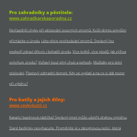
Pro zahradníky a pěstitele:
www.zahradkarskaporadna.cz
Nejčastější chyby při pěstování ovocných stromů: Kvůli těmto omylům
přicházíte o úrodu
Léto přeje prořezávání stromů. Správný řez
podpoří zdraví dřevin i bohatší úrodu
Více květů, více plodů: Jak výživa
ovlivňuje úrodu?
Voňavý kout plný chuti a pohody
Muškáty pro letní
stolování
Plastový zahradní domek: Kdy se vyplatí a na co si dát pozor
při výběru?
Pro kutily a jejich dílny:
www.ceskykutil.cz
Kapající bazénová nádržka? Správný tmel může ušetřit drahou výměnu
Staré bedýnky nevyhazujte. Proměníte je v designovou polici, která