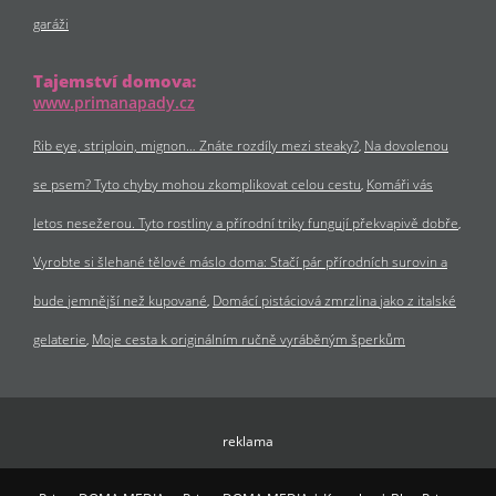
garáži
Tajemství domova:
www.primanapady.cz
Rib eye, striploin, mignon… Znáte rozdíly mezi steaky?
Na dovolenou
se psem? Tyto chyby mohou zkomplikovat celou cestu
Komáři vás
letos nesežerou. Tyto rostliny a přírodní triky fungují překvapivě dobře
Vyrobte si šlehané tělové máslo doma: Stačí pár přírodních surovin a
bude jemnější než kupované
Domácí pistáciová zmrzlina jako z italské
gelaterie
Moje cesta k originálním ručně vyráběným šperkům
reklama