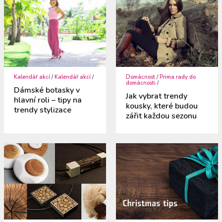
Kalendář akcí
/
Kalendář akcí
/
Domácnost
/
Prima rady do
domácnosti
/
Dámské botasky v
Jak vybrat trendy
hlavní roli – tipy na
kousky, které budou
trendy stylizace
zářit každou sezonu