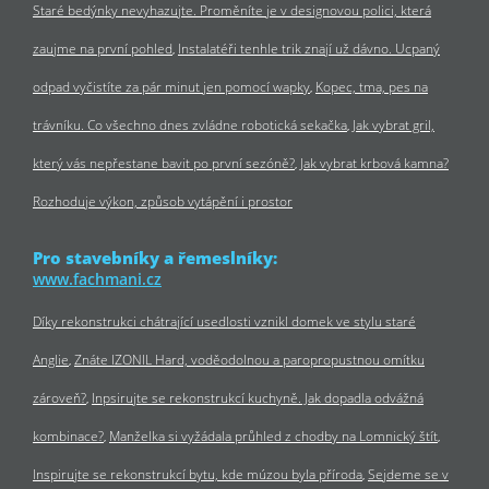
Staré bedýnky nevyhazujte. Proměníte je v designovou polici, která
zaujme na první pohled
Instalatéři tenhle trik znají už dávno. Ucpaný
odpad vyčistíte za pár minut jen pomocí wapky
Kopec, tma, pes na
trávníku. Co všechno dnes zvládne robotická sekačka
Jak vybrat gril,
který vás nepřestane bavit po první sezóně?
Jak vybrat krbová kamna?
Rozhoduje výkon, způsob vytápění i prostor
Pro stavebníky a řemeslníky:
www.fachmani.cz
Díky rekonstrukci chátrající usedlosti vznikl domek ve stylu staré
Anglie
Znáte IZONIL Hard, voděodolnou a paropropustnou omítku
zároveň?
Inpsirujte se rekonstrukcí kuchyně. Jak dopadla odvážná
kombinace?
Manželka si vyžádala průhled z chodby na Lomnický štít
Inspirujte se rekonstrukcí bytu, kde múzou byla příroda
Sejdeme se v