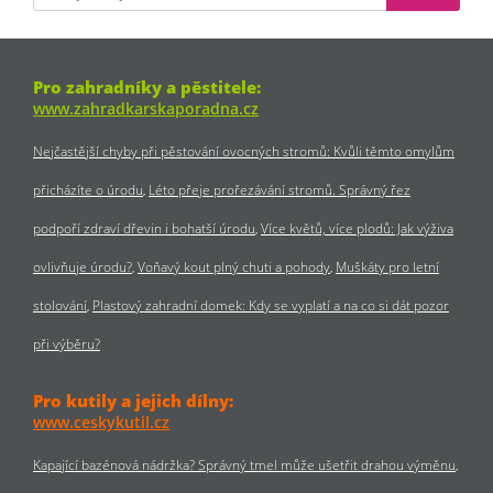
Pro zahradníky a pěstitele:
www.zahradkarskaporadna.cz
Nejčastější chyby při pěstování ovocných stromů: Kvůli těmto omylům
přicházíte o úrodu
Léto přeje prořezávání stromů. Správný řez
podpoří zdraví dřevin i bohatší úrodu
Více květů, více plodů: Jak výživa
ovlivňuje úrodu?
Voňavý kout plný chuti a pohody
Muškáty pro letní
stolování
Plastový zahradní domek: Kdy se vyplatí a na co si dát pozor
při výběru?
Pro kutily a jejich dílny:
www.ceskykutil.cz
Kapající bazénová nádržka? Správný tmel může ušetřit drahou výměnu