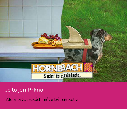
Je to jen Prkno
Ale v tvých rukách může být čímkoliv.