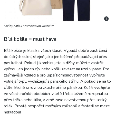
i
I džíny patří k nesmrtelným kouskům
Bílá košile = must have
Bílá košile je klasika všech klasik. Vypadá dobře zastrčená
do úzkých sukní, stejně jako jen ležérně přepadávající přes
pas kalhot. Pokud ji kombinujete s džíny, můžete zastrčit
vpředu jen jeden cíp, nebo košili zavázat na uzel v pase. Pro
zajímavější vzhled a pro lepší kombinovatelnost vybírejte
volnější typy, vycházející z pánského střihu. A pokud se na to
cítíte, klidně si rovnou zkuste přímo pánskou. Košili využijete
ve všech ročních obdobích, v létě třeba ležérně rozepnutou
přes trička nebo tílka, v zimě zase navrstvenou přes tenký
rolák. Prostě nespočet možných způsobů a fantazii se meze
nekladou!