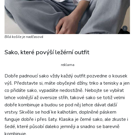
i
Bílá košile je nadčasová
Sako, které povýší ležérní outfit
reklama
Dobře padnoucí sako vždy každý outfit pozvedne o kousek
výš. Představte si, máte obyčejné džíny, triko a tenisky a jen
co přidáte sako, vypadáte nedostižně. Nebojte se vybírat
lehce volnější až oversize střih, takové sako se totiž velmi
dobře kombinuje a budou se pod něj lehce dávat další
vrstvy. Skvěle se hodí ke kalhotám, doplněné páskem
funguje dobře i přes šaty. Klasika je černé sako, ale zkuste i
šedé, které působí daleko jemněji a snadno se barevně
kombinuje.