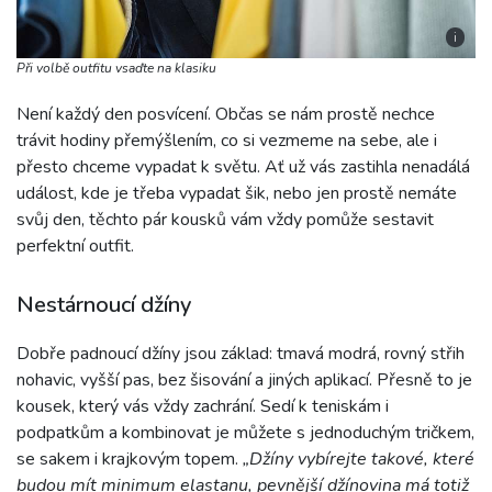
i
Při volbě outfitu vsaďte na klasiku
Není každý den posvícení. Občas se nám prostě nechce
trávit hodiny přemýšlením, co si vezmeme na sebe, ale i
přesto chceme vypadat k světu. Ať už vás zastihla nenadálá
událost, kde je třeba vypadat šik, nebo jen prostě nemáte
svůj den, těchto pár kousků vám vždy pomůže sestavit
perfektní outfit.
Nestárnoucí džíny
Dobře padnoucí džíny jsou základ: tmavá modrá, rovný střih
nohavic, vyšší pas, bez šisování a jiných aplikací. Přesně to je
kousek, který vás vždy zachrání. Sedí k teniskám i
podpatkům a kombinovat je můžete s jednoduchým tričkem,
se sakem i krajkovým topem.
„Džíny vybírejte takové, které
budou mít minimum elastanu, pevnější džínovina má totiž