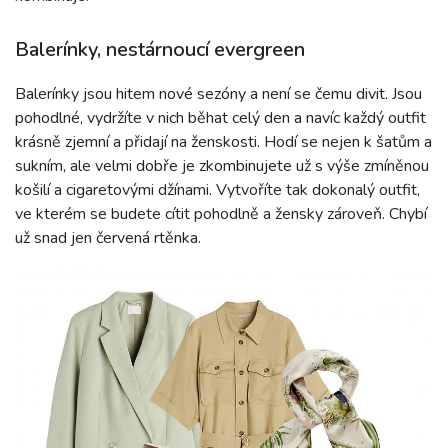
Balerínky, nestárnoucí evergreen
Balerínky jsou hitem nové sezóny a není se čemu divit. Jsou
pohodlné, vydržíte v nich běhat celý den a navíc každý outfit
krásně zjemní a přidají na ženskosti. Hodí se nejen k šatům a
sukním, ale velmi dobře je zkombinujete už s výše zmíněnou
košilí a cigaretovými džínami. Vytvoříte tak dokonalý outfit,
ve kterém se budete cítit pohodlně a žensky zároveň. Chybí
už snad jen červená rtěnka.