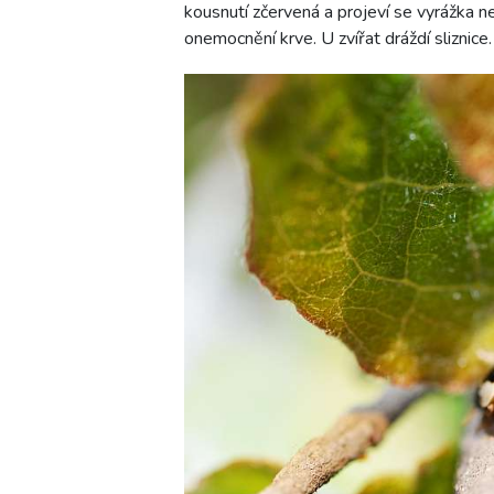
kousnutí zčervená a projeví se vyrážka n
onemocnění krve. U zvířat dráždí sliznice.