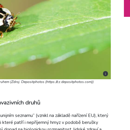
i
uhem (Zdroj: Depositphotos (https://cz.depositphotos.com))
vazivních druhů
„unijním seznamu“ (vznikl na základě nařízení EU), který
 které patří i nepříjemný hmyz v podobě berušky
vý dopad na biologickou rozmanitost, lidské zdraví a