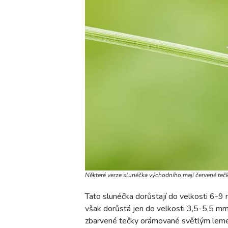
Některé verze slunéčka východního mají červené teč
Tato slunéčka dorůstají do velkosti 6-9
však dorůstá jen do velkosti 3,5-5,5 mm 
zbarvené tečky orámované světlým lem