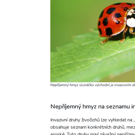
Nepříjemný hmyz slunéčko východní je invazivním dr
Nepříjemný hmyz na seznamu in
Invazivní druhy živočichů lze vyhledat na 
obsahuje seznam konkrétních druhů, mezi
asijské. Tyto druhy mají závažný nepřízni