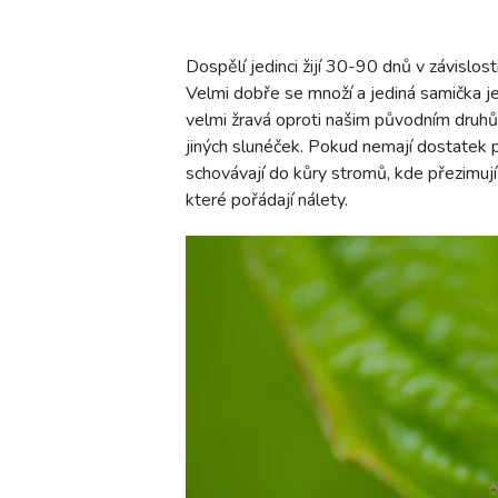
Dospělí jedinci žijí 30-90 dnů v závislost
Velmi dobře se množí a jediná samička j
velmi žravá oproti našim původním druhů
jiných slunéček. Pokud nemají dostatek p
schovávají do kůry stromů, kde přezimují
které pořádají nálety.