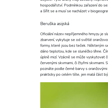
hospodářství. Podmínkou zařazení do sez
a šířit se a musí se nacházet v biogeogr
Beruška asijská
Oficiální název nepříjemného hmyzu je sl
zbarvení, vykytuje se od světlé oranžov
formy, které jsou bez teček. Některým se
dáno teplotou, kde se slunéčko líhne. Čí
úplně mizí. Vzácně se může vyskytovat 
červenými skvrnami, či čtyřmi skvrnami. 
poznáte podle černé barvy s oranžovými 
prakticky po celém těle, jen malá část b