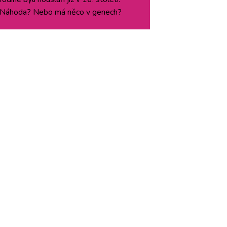
Náhoda? Nebo má něco v genech?