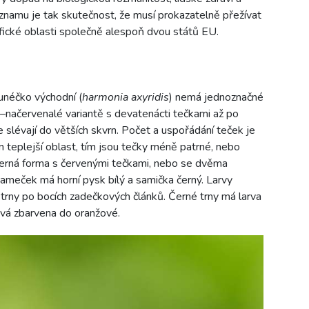
namu je tak skutečnost, že musí prokazatelně přežívat
afické oblasti společně alespoň dvou států EU.
unéčko východní (
harmonia axyridis
) nemá jednoznačné
o–načervenalé variantě s devatenácti tečkami až po
 slévají do větších skvrn. Počet a uspořádání teček je
m teplejší oblast, tím jsou tečky méně patrné, nebo
černá forma s červenými tečkami, nebo se dvěma
Sameček má horní pysk bílý a samička černý. Larvy
trny po bocích zadečkových článků. Černé trny má larva
ývá zbarvena do oranžové.