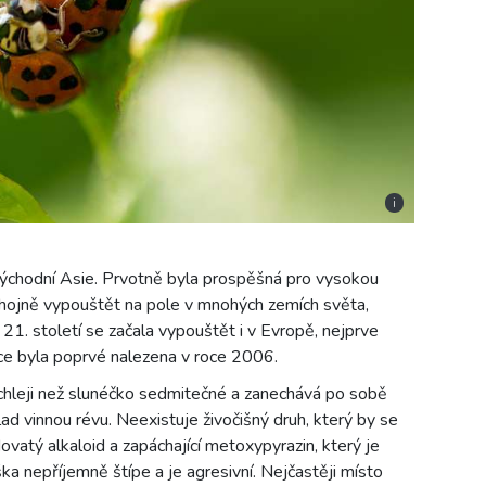
i
ýchodní Asie. Prvotně byla prospěšná pro vysokou
 hojně vypouštět na pole v mnohých zemích světa,
1. století se začala vypouštět i v Evropě, nejprve
ce byla poprvé nalezena v roce 2006.
hleji než slunéčko sedmitečné a zanechává po sobě
ad vinnou révu. Neexistuje živočišný druh, který by se
ovatý alkaloid a zapáchající metoxypyrazin, který je
ka nepříjemně štípe a je agresivní. Nejčastěji místo