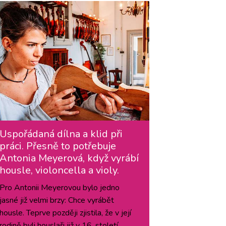
Uspořádaná dílna a klid při
práci. Přesně to potřebuje
Antonia Meyerová, když vyrábí
housle, violoncella a violy.
Pro Antonii Meyerovou bylo jedno
jasné již velmi brzy: Chce vyrábět
housle. Teprve později zjistila, že v její
rodině byli houslaři již v 16. století.