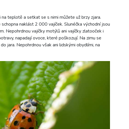
i na teplotě a setkat se s nimi můžete už brzy zjara.
e schopna naklást 2 000 vajíček. Slunéčka východní jsou
m. Nepohrdnou vajíčky motýlů ani vajíčky zlatooček i
otravy, napadají ovoce, které poškozují. Na zimu se
 do jara. Nepohrdnou však ani lidskými obydlími, na