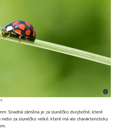
i
ky
 mm. Snadná záměna je za slunéčko dvojtečné, které
nebo za slunéčko velké, které má ale charakteristicky
em.