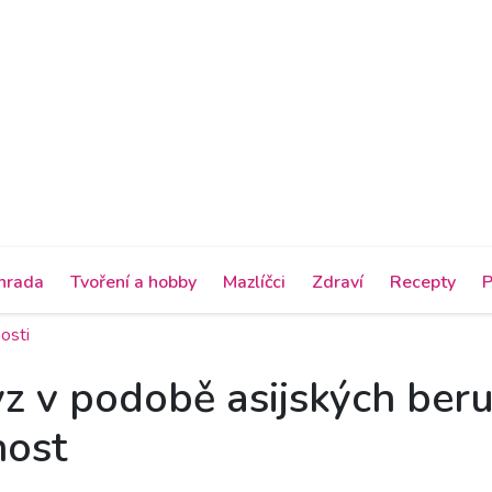
hrada
Tvoření a hobby
Mazlíčci
Zdraví
Recepty
P
osti
 v podobě asijských beru
nost