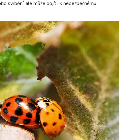
ebo svrbění, ale může dojít i k nebezpečnému