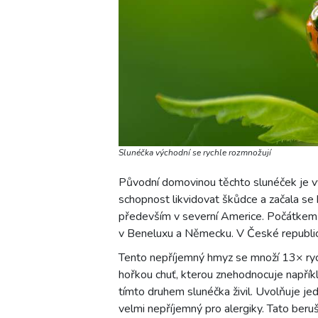
Slunéčka východní se rychle rozmnožují
Původní domovinou těchto slunéček je v
schopnost likvidovat škůdce a začala se
především v severní Americe. Počátkem 2
v Beneluxu a Německu. V České republi
Tento nepříjemný hmyz se množí 13× ryc
hořkou chuť, kterou znehodnocuje napříkl
tímto druhem slunéčka živil. Uvolňuje jed
velmi nepříjemný pro alergiky. Tato beruš