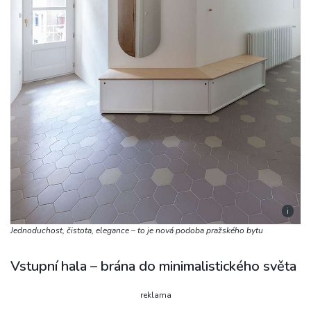
i
Jednoduchost, čistota, elegance – to je nová podoba pražského bytu
Vstupní hala – brána do minimalistického světa
reklama