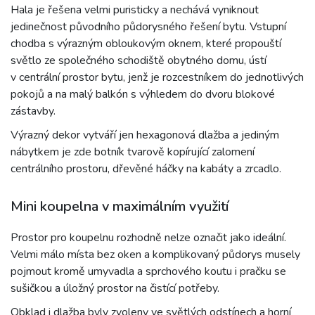
Hala je řešena velmi puristicky a nechává vyniknout
jedinečnost původního půdorysného řešení bytu. Vstupní
chodba s výrazným obloukovým oknem, které propouští
světlo ze společného schodiště obytného domu, ústí
v centrální prostor bytu, jenž je rozcestníkem do jednotlivých
pokojů a na malý balkón s výhledem do dvoru blokové
zástavby.
Výrazný dekor vytváří jen hexagonová dlažba a jediným
nábytkem je zde botník tvarově kopírující zalomení
centrálního prostoru, dřevěné háčky na kabáty a zrcadlo.
Mini koupelna v maximálním využití
Prostor pro koupelnu rozhodně nelze označit jako ideální.
Velmi málo místa bez oken a komplikovaný půdorys musely
pojmout kromě umyvadla a sprchového koutu i pračku se
sušičkou a úložný prostor na čistící potřeby.
Obklad i dlažba byly zvoleny ve světlých odstínech a horní