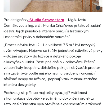
i
Pro designérky
Studia Schwestern
– MgA. Ivetu
Čermákovou a Ing. arch. Moniku Cihlářovou je takové zadání
ideální. Jejich puristické interiéry pracují s historickými
i moderními prvky v dokonalém souznění.
„Proces návrhu bytu 2+1 o velikosti 75 m ² byl nezvyklý
svým vývojem. Nejprve se řešily jednotlivé nábytkové prvky
– úložné prostory do ložnice a dětského pokoje
a kuchyňskou linku. Postupně došlo k celkovému řešení
vstupní haly, koupelny, dětského pokoje i obývacích prostor
a na závěr byly podle našeho návrhu vyrobeny i originální
závěsné lampy do ložnice,“ popisují vznik minimalistického
interiéru designérky.
Pochvalují si i přístup majitelky bytu, jejíž vstřícnost
a komunikace dospěly ke zdárnému dokončení projektu.
Tato ideální klientka byla otevřená experimentům a zároveň