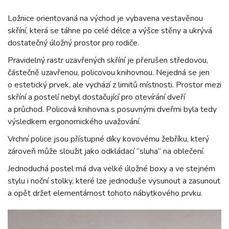
Ložnice orientovaná na východ je vybavena vestavěnou
skříní, která se táhne po celé délce a výšce stěny a ukrývá
dostatečný úložný prostor pro rodiče.
Pravidelný rastr uzavřených skříní je přerušen středovou,
částečně uzavřenou, policovou knihovnou. Nejedná se jen
o estetický prvek, ale vychází z limitů místnosti. Prostor mezi
skříní a postelí nebyl dostačující pro otevírání dveří
a průchod. Policová knihovna s posuvnými dveřmi byla tedy
výsledkem ergonomického uvažování.
Vrchní police jsou přístupné díky kovovému žebříku, který
zároveň může sloužit jako odkládací “sluha” na oblečení.
Jednoduchá postel má dva velké úložné boxy a ve stejném
stylu i noční stolky, které lze jednoduše vysunout a zasunout
a opět držet elementárnost tohoto nábytkového prvku.