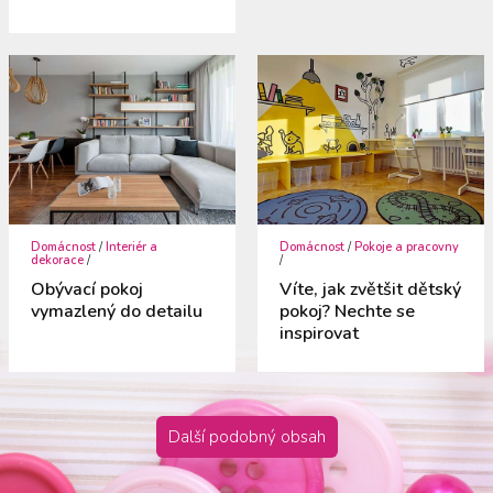
Domácnost
/
Interiér a
Domácnost
/
Pokoje a pracovny
dekorace
/
/
Obývací pokoj
Víte, jak zvětšit dětský
vymazlený do detailu
pokoj? Nechte se
inspirovat
Další podobný obsah