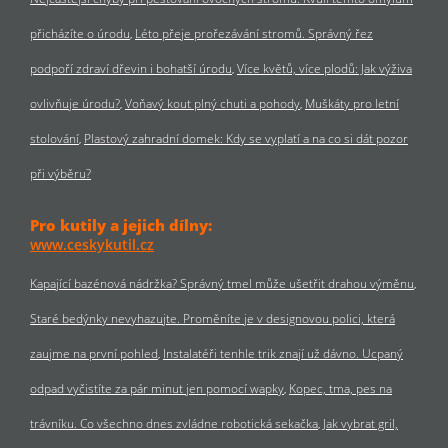
přicházíte o úrodu
Léto přeje prořezávání stromů. Správný řez
podpoří zdraví dřevin i bohatší úrodu
Více květů, více plodů: Jak výživa
ovlivňuje úrodu?
Voňavý kout plný chuti a pohody
Muškáty pro letní
stolování
Plastový zahradní domek: Kdy se vyplatí a na co si dát pozor
při výběru?
Pro kutily a jejich dílny:
www.ceskykutil.cz
Kapající bazénová nádržka? Správný tmel může ušetřit drahou výměnu
Staré bedýnky nevyhazujte. Proměníte je v designovou polici, která
zaujme na první pohled
Instalatéři tenhle trik znají už dávno. Ucpaný
odpad vyčistíte za pár minut jen pomocí wapky
Kopec, tma, pes na
trávníku. Co všechno dnes zvládne robotická sekačka
Jak vybrat gril,