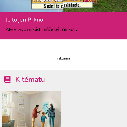
Je to jen Prkno
Ale v tvých rukách může být čímkoliv.
reklama
K tématu