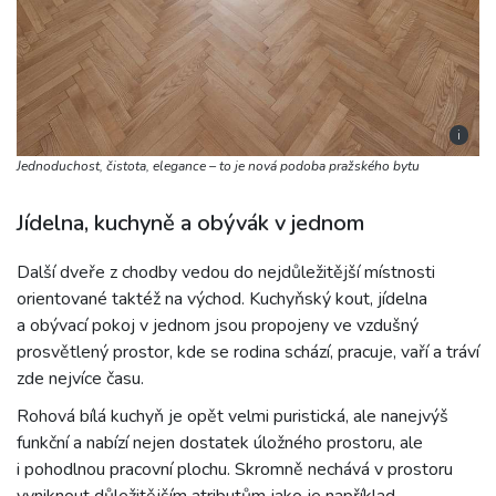
i
Jednoduchost, čistota, elegance – to je nová podoba pražského bytu
Jídelna, kuchyně a obývák v jednom
Další dveře z chodby vedou do nejdůležitější místnosti
orientované taktéž na východ. Kuchyňský kout, jídelna
a obývací pokoj v jednom jsou propojeny ve vzdušný
prosvětlený prostor, kde se rodina schází, pracuje, vaří a tráví
zde nejvíce času.
Rohová bílá kuchyň je opět velmi puristická, ale nanejvýš
funkční a nabízí nejen dostatek úložného prostoru, ale
i pohodlnou pracovní plochu. Skromně nechává v prostoru
vyniknout důležitějším atributům jako je například