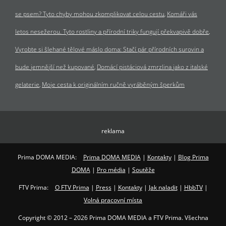
se psem? Tyto chyby mohou zkomplikovat celou cestu
Komáři vás
letos nesežerou. Tyto rostliny a přírodní triky fungují překvapivě dobře
Vyrobte si šlehané tělové máslo doma: Stačí pár přírodních surovin a
bude jemnější než kupované
Domácí pistáciová zmrzlina jako z italské
gelaterie
Moje cesta k originálním ručně vyráběným šperkům
reklama
Prima DOMA MEDIA:
Prima DOMA MEDIA
|
Kontakty
|
Blog Prima
DOMA
|
Pro média
|
Soutěže
FTV Prima:
O FTV Prima
|
Press
|
Kontakty
|
Jak naladit
|
HbbTV
|
Volná pracovní místa
Copyright © 2012 – 2026 Prima DOMA MEDIA a FTV Prima. Všechna