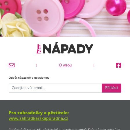
O webu
|
|
Odběr nápaditého newsletteru
Přihlásit
Pro zahradníky a pěstitele:
www.zahradkarskaporadna.cz
Nejčastější chyby při pěstování ovocných stromů: Kvůli těmto omylům