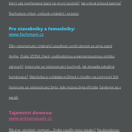
který vás nepřestane bavit po první sezóně?
Jak vybrat krbová kamna?
Rozhoduje výkon, způsob vytápění i prostor
Pro stavebníky a řemeslníky:
www.fachmani.cz
Díky rekonstrukci chátrající usedlosti vznikl domek ve stylu staré
Anglie
Znáte IZONIL Hard, voděodolnou a paropropustnou omítku
zároveň?
Inpsirujte se rekonstrukcí kuchyně. Jak dopadla odvážná
kombinace?
Manželka si vyžádala průhled z chodby na Lomnický štít
Inspirujte se rekonstrukcí bytu, kde múzou byla příroda
Sejdeme se v
garáži
Tajemství domova:
www.primanapady.cz
Rib eye, striploin, mignon… Znáte rozdíly mezi steaky?
Na dovolenou