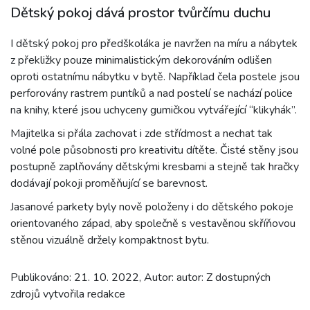
Dětský pokoj dává prostor tvůrčímu duchu
I dětský pokoj pro předškoláka je navržen na míru a nábytek
z překližky pouze minimalistickým dekorováním odlišen
oproti ostatnímu nábytku v bytě. Například čela postele jsou
perforovány rastrem puntíků a nad postelí se nachází police
na knihy, které jsou uchyceny gumičkou vytvářející “klikyhák”.
Majitelka si přála zachovat i zde střídmost a nechat tak
volné pole působnosti pro kreativitu dítěte. Čisté stěny jsou
postupně zaplňovány dětskými kresbami a stejně tak hračky
dodávají pokoji proměňující se barevnost.
Jasanové parkety byly nově položeny i do dětského pokoje
orientovaného západ, aby společně s vestavěnou skříňovou
stěnou vizuálně držely kompaktnost bytu.
Publikováno: 21. 10. 2022, Autor: autor: Z dostupných
zdrojů vytvořila redakce