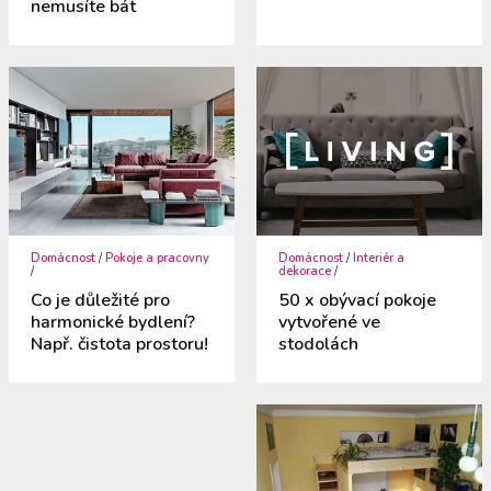
nemusíte bát
Domácnost
/
Pokoje a pracovny
Domácnost
/
Interiér a
/
dekorace
/
Co je důležité pro
50 x obývací pokoje
harmonické bydlení?
vytvořené ve
Např. čistota prostoru!
stodolách