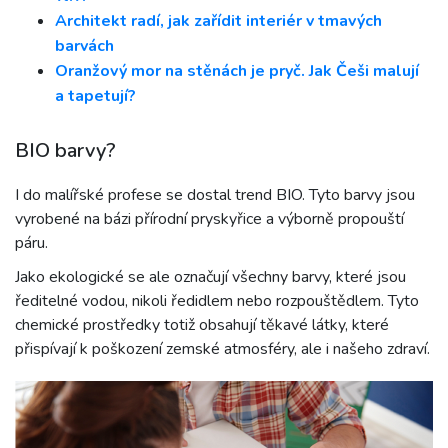
Architekt radí, jak zařídit interiér v tmavých
barvách
Oranžový mor na stěnách je pryč. Jak Češi malují
a tapetují?
BIO barvy?
I do malířské profese se dostal trend BIO. Tyto barvy jsou
vyrobené na bázi přírodní pryskyřice a výborně propouští
páru.
Jako ekologické se ale označují všechny barvy, které jsou
ředitelné vodou, nikoli ředidlem nebo rozpouštědlem. Tyto
chemické prostředky totiž obsahují těkavé látky, které
přispívají k poškození zemské atmosféry, ale i našeho zdraví.