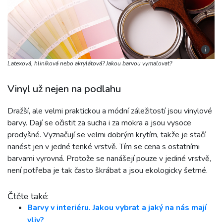
i
Latexová, hliníková nebo akrylátová? Jakou barvou vymalovat?
Vinyl už nejen na podlahu
Dražší, ale velmi praktickou a módní záležitostí jsou vinylové
barvy. Dají se očistit za sucha i za mokra a jsou vysoce
prodyšné. Vyznačují se velmi dobrým krytím, takže je stačí
nanést jen v jedné tenké vrstvě. Tím se cena s ostatními
barvami vyrovná. Protože se nanášejí pouze v jediné vrstvě,
není potřeba je tak často škrábat a jsou ekologicky šetrné.
Čtěte také:
Barvy v interiéru. Jakou vybrat a jaký na nás mají
vliv?