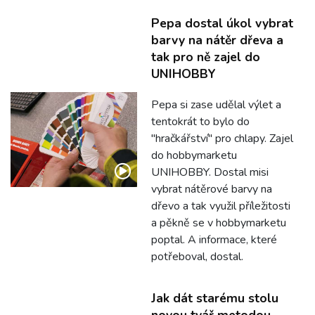
Pepa dostal úkol vybrat
barvy na nátěr dřeva a
tak pro ně zajel do
UNIHOBBY
Pepa si zase udělal výlet a
tentokrát to bylo do
"hračkářství" pro chlapy. Zajel
do hobbymarketu
UNIHOBBY. Dostal misi
vybrat nátěrové barvy na
dřevo a tak využil příležitosti
a pěkně se v hobbymarketu
poptal. A informace, které
potřeboval, dostal.
Jak dát starému stolu
novou tvář metodou