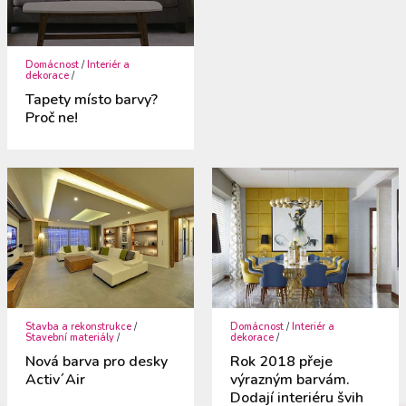
Domácnost
/
Interiér a
dekorace
/
Tapety místo barvy?
Proč ne!
Stavba a rekonstrukce
/
Domácnost
/
Interiér a
Stavební materiály
/
dekorace
/
Nová barva pro desky
Rok 2018 přeje
Activ´Air
výrazným barvám.
Dodají interiéru švih