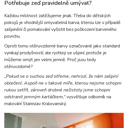
Potřebuje zeď pravidelně umývat?
Každou místnost zatěžujeme jinak. Třeba do dětských
pokojů je vhodnější omyvatelná barva, kterou lze v případě
zašpinění či pomalování vyčistit bez poškození barveného
povrchu.
Oproti tomu otěruvzdorné barvy označované jako standard
vynikají prodyšností, ale rychleji se ušpiní, protože je
můžeme omýt jen velmi jemně. Proč jsou tedy
otěruvzdorné?
„Pokud se o suchou zeď otřeme, nehrozí, že nám zašpiní
oblečení. Aspoň ne v takové míře, kterou nejsme schopni
rukou setřít, zároveň drobné nečistoty jsme schopni
odstranit jemným kartáčkem,“
vysvětluje odborník na
malování Stanislav Kralovanský.