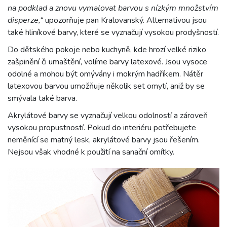
na podklad a znovu vymalovat barvou s nízkým množstvím
disperze,“
upozorňuje pan Kralovanský. Alternativou jsou
také hliníkové barvy, které se vyznačují vysokou prodyšností.
Do dětského pokoje nebo kuchyně, kde hrozí velké riziko
zašpinění či umaštění, volíme barvy latexové. Jsou vysoce
odolné a mohou být omývány i mokrým hadříkem. Nátěr
latexovou barvou umožňuje několik set omytí, aniž by se
smývala také barva.
Akrylátové barvy se vyznačují velkou odolností a zároveň
vysokou propustností. Pokud do interiéru potřebujete
neměnící se matný lesk, akrylátové barvy jsou řešením.
Nejsou však vhodné k použití na sanační omítky.