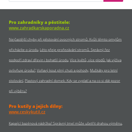
Pro zahradníky a pěstitele:
www.zahradkarskaporadna.cz
Nejčastější chyby při pěstování ovocných stromů: Kvůli těmto omylům
přicházíte o úrodu
Léto přeje prořezávání stromů. Správný řez
podpoří zdraví dřevin i bohatší úrodu
Více květů, více plodů: Jak výživa
ovlivňuje úrodu?
Voňavý kout plný chuti a pohody
Muškáty pro letní
stolování
Plastový zahradní domek: Kdy se vyplatí a na co si dát pozor
při výběru?
Pro kutily a jejich dílny:
www.ceskykutil.cz
Kapající bazénová nádržka? Správný tmel může ušetřit drahou výměnu