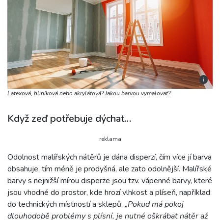
i
Latexová, hliníková nebo akrylátová? Jakou barvou vymalovat?
Když zeď potřebuje dýchat…
reklama
Odolnost malířských nátěrů je dána disperzí, čím více jí barva
obsahuje, tím méně je prodyšná, ale zato odolnější. Malířské
barvy s nejnižší mírou disperze jsou tzv. vápenné barvy, které
jsou vhodné do prostor, kde hrozí vlhkost a plíseň, například
do technických místností a sklepů.
„Pokud má pokoj
dlouhodobě problémy s plísní, je nutné oškrábat nátěr až