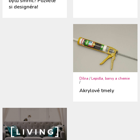
bytu šmrnc? Pozvěte
si designéra!
Dílna
/
Lepidla, barvy a chemie
/
Akrylové tmely