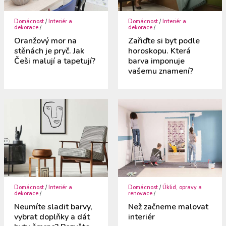
Domácnost
/
Interiér a
Domácnost
/
Interiér a
dekorace
/
dekorace
/
Oranžový mor na
Zařiďte si byt podle
stěnách je pryč. Jak
horoskopu. Která
Češi malují a tapetují?
barva imponuje
vašemu znamení?
Domácnost
/
Interiér a
Domácnost
/
Úklid, opravy a
dekorace
/
renovace
/
Neumíte sladit barvy,
Než začneme malovat
vybrat doplňky a dát
interiér