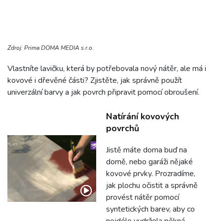
Zdroj: Prima DOMA MEDIA s.r.o.
Vlastníte lavičku, která by potřebovala nový nátěr, ale má i
kovové i dřevěné části? Zjistěte, jak správně použít
univerzální barvy a jak povrch připravit pomocí obroušení.
Natírání kovových
povrchů
Jistě máte doma buď na
domě, nebo garáži nějaké
kovové prvky. Prozradíme,
jak plochu očistit a správně
provést nátěr pomocí
syntetických barev, aby co
nejdéle vydržela pěkná.