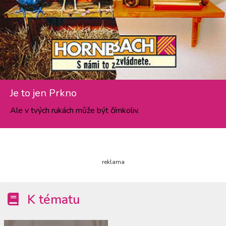
Je to jen Prkno
Ale v tvých rukách může být čímkoliv.
reklama
K tématu