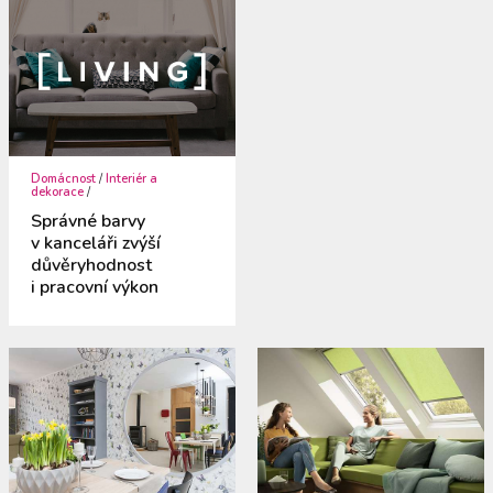
Domácnost
/
Interiér a
dekorace
/
Správné barvy
v kanceláři zvýší
důvěryhodnost
i pracovní výkon