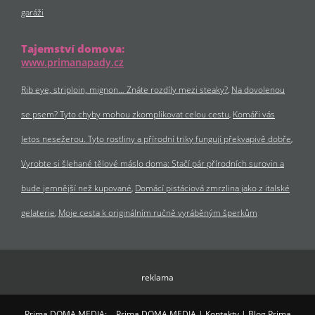
garáži
Tajemství domova:
www.primanapady.cz
Rib eye, striploin, mignon… Znáte rozdíly mezi steaky?
Na dovolenou
se psem? Tyto chyby mohou zkomplikovat celou cestu
Komáři vás
letos nesežerou. Tyto rostliny a přírodní triky fungují překvapivě dobře
Vyrobte si šlehané tělové máslo doma: Stačí pár přírodních surovin a
bude jemnější než kupované
Domácí pistáciová zmrzlina jako z italské
gelaterie
Moje cesta k originálním ručně vyráběným šperkům
reklama
Prima DOMA MEDIA:
Prima DOMA MEDIA
|
Kontakty
|
Blog Prima