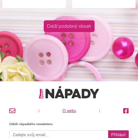
Další podobný obsah
O webu
|
|
Odběr nápaditého newsletteru
Přihlásit