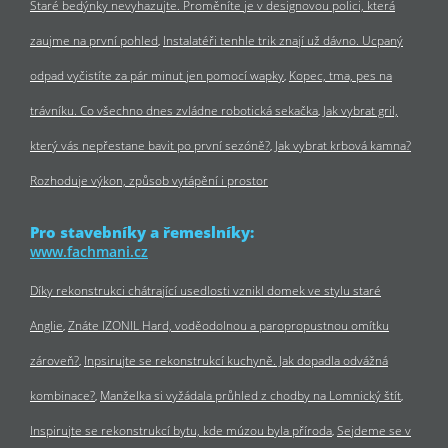
Staré bedýnky nevyhazujte. Proměníte je v designovou polici, která
zaujme na první pohled
Instalatéři tenhle trik znají už dávno. Ucpaný
odpad vyčistíte za pár minut jen pomocí wapky
Kopec, tma, pes na
trávníku. Co všechno dnes zvládne robotická sekačka
Jak vybrat gril,
který vás nepřestane bavit po první sezóně?
Jak vybrat krbová kamna?
Rozhoduje výkon, způsob vytápění i prostor
Pro stavebníky a řemeslníky:
www.fachmani.cz
Díky rekonstrukci chátrající usedlosti vznikl domek ve stylu staré
Anglie
Znáte IZONIL Hard, voděodolnou a paropropustnou omítku
zároveň?
Inpsirujte se rekonstrukcí kuchyně. Jak dopadla odvážná
kombinace?
Manželka si vyžádala průhled z chodby na Lomnický štít
Inspirujte se rekonstrukcí bytu, kde múzou byla příroda
Sejdeme se v