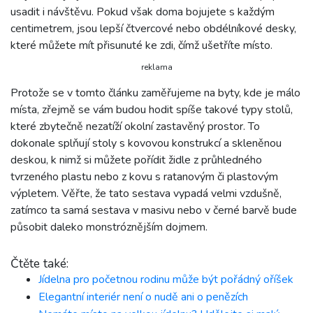
usadit i návštěvu. Pokud však doma bojujete s každým
centimetrem, jsou lepší čtvercové nebo obdélníkové desky,
které můžete mít přisunuté ke zdi, čímž ušetříte místo.
reklama
Protože se v tomto článku zaměřujeme na byty, kde je málo
místa, zřejmě se vám budou hodit spíše takové typy stolů,
které zbytečně nezatíží okolní zastavěný prostor. To
dokonale splňují stoly s kovovou konstrukcí a skleněnou
deskou, k nimž si můžete pořídit židle z průhledného
tvrzeného plastu nebo z kovu s ratanovým či plastovým
výpletem. Věřte, že tato sestava vypadá velmi vzdušně,
zatímco ta samá sestava v masivu nebo v černé barvě bude
působit daleko monstróznějším dojmem.
Čtěte také:
Jídelna pro početnou rodinu může být pořádný oříšek
Elegantní interiér není o nudě ani o penězích