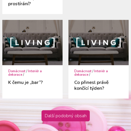
prostírání?
Domácnost
/
Interiér a
Domácnost
/
Interiér a
dekorace
/
dekorace
/
K čemu je „bar“?
Co přinesl právě
končící týden?
Další podobný obsah