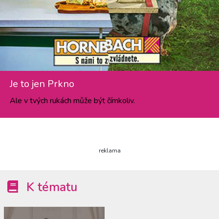
Je to jen Prkno
Ale v tvých rukách může být čímkoliv.
reklama
K tématu