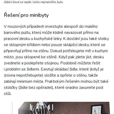
Jídelní kout se vejde i toho nejmenšího bytu
Řešení pro minibyty
V nouzových případech investujte alespoň do malého
barového pultu, který může klidně navazovat přímo na
pracovní desku u kuchyňské linky. K dostání jsou také stolky
se sklopným křídlem nebo pouze sklápěcí desky, které se
připevňují přímo na stěnu. Dokud potřebujete mít v kuchyni
místo, jsou sklopené ke stěně. Když pak jdete jíst, desku
zvednete a podepřete stojinou. Podobně můžete řešit
i problém se židlemi. Existují skládací židle, které (když je
zrovna nepotřebujete) složíte a opřete o stěnu, takže
zabírají minimum místa. Praktickým řešením mohou být také
stoličky (židle bez opěradel), které snadno zasunete pod
stůl.