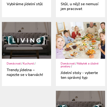
Vybíráme jídelní stůl
Stůl, u nějž se nemusí
jen pracovat
Domácnost
/
Kuchyně
/
Domácnost
/
Nábytek a úložné
prostory
/
Trendy jídelna –
Jídelní stoly - vyberte
najezte se v barvách!
ten správný typ