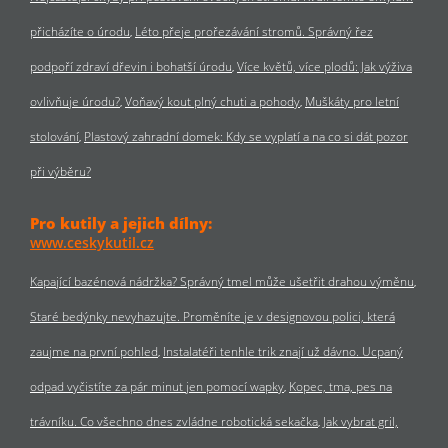
přicházíte o úrodu
Léto přeje prořezávání stromů. Správný řez
podpoří zdraví dřevin i bohatší úrodu
Více květů, více plodů: Jak výživa
ovlivňuje úrodu?
Voňavý kout plný chuti a pohody
Muškáty pro letní
stolování
Plastový zahradní domek: Kdy se vyplatí a na co si dát pozor
při výběru?
Pro kutily a jejich dílny:
www.ceskykutil.cz
Kapající bazénová nádržka? Správný tmel může ušetřit drahou výměnu
Staré bedýnky nevyhazujte. Proměníte je v designovou polici, která
zaujme na první pohled
Instalatéři tenhle trik znají už dávno. Ucpaný
odpad vyčistíte za pár minut jen pomocí wapky
Kopec, tma, pes na
trávníku. Co všechno dnes zvládne robotická sekačka
Jak vybrat gril,