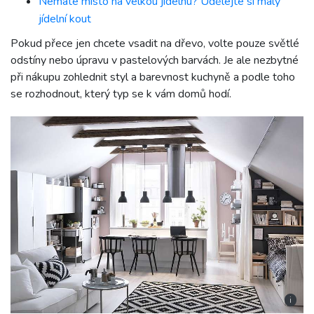
Nemáte místo na velkou jídelnu? Udělejte si malý
jídelní kout
Pokud přece jen chcete vsadit na dřevo, volte pouze světlé
odstíny nebo úpravu v pastelových barvách. Je ale nezbytné
při nákupu zohlednit styl a barevnost kuchyně a podle toho
se rozhodnout, který typ se k vám domů hodí.
i