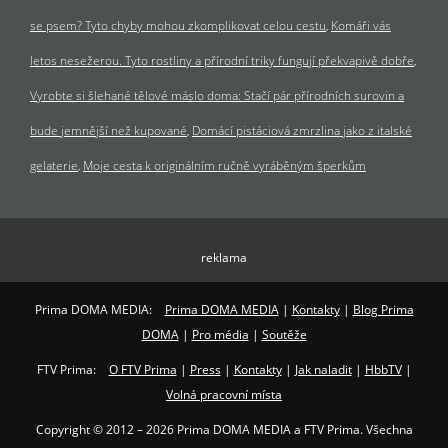
se psem? Tyto chyby mohou zkomplikovat celou cestu
Komáři vás
letos nesežerou. Tyto rostliny a přírodní triky fungují překvapivě dobře
Vyrobte si šlehané tělové máslo doma: Stačí pár přírodních surovin a
bude jemnější než kupované
Domácí pistáciová zmrzlina jako z italské
gelaterie
Moje cesta k originálním ručně vyráběným šperkům
reklama
Prima DOMA MEDIA:
Prima DOMA MEDIA
|
Kontakty
|
Blog Prima
DOMA
|
Pro média
|
Soutěže
FTV Prima:
O FTV Prima
|
Press
|
Kontakty
|
Jak naladit
|
HbbTV
|
Volná pracovní místa
Copyright © 2012 – 2026 Prima DOMA MEDIA a FTV Prima. Všechna