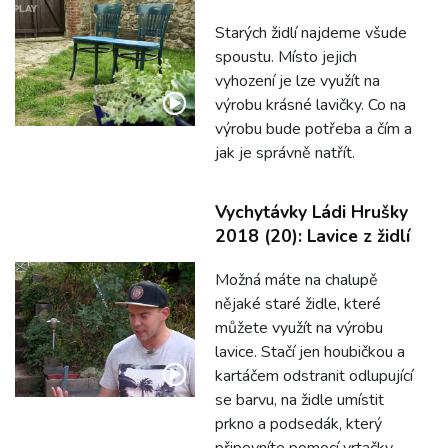
Starých židlí najdeme všude
spoustu. Místo jejich
vyhození je lze využít na
výrobu krásné lavičky. Co na
výrobu bude potřeba a čím a
jak je správně natřít.
Vychytávky Ládi Hrušky
2018 (20): Lavice z židlí
Možná máte na chalupě
nějaké staré židle, které
můžete využít na výrobu
lavice. Stačí jen houbičkou a
kartáčem odstranit odlupující
se barvu, na židle umístit
prkno a podsedák, který
připevníte pomocí vrtačky.