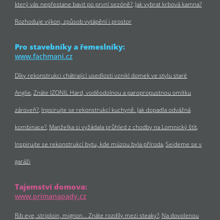
který vás nepřestane bavit po první sezóně?
Jak vybrat krbová kamna?
Rozhoduje výkon, způsob vytápění i prostor
Pro stavebníky a řemeslníky:
www.fachmani.cz
Díky rekonstrukci chátrající usedlosti vznikl domek ve stylu staré
Anglie
Znáte IZONIL Hard, voděodolnou a paropropustnou omítku
zároveň?
Inpsirujte se rekonstrukcí kuchyně. Jak dopadla odvážná
kombinace?
Manželka si vyžádala průhled z chodby na Lomnický štít
Inspirujte se rekonstrukcí bytu, kde múzou byla příroda
Sejdeme se v
garáži
Tajemství domova:
www.primanapady.cz
Rib eye, striploin, mignon… Znáte rozdíly mezi steaky?
Na dovolenou