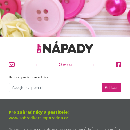
O webu
|
|
Odběr nápaditého newsletteru
Přihlásit
Pro zahradníky a pěstitele:
www.zahradkarskaporadna.cz
Nejčastější chyby při pěstování ovocných stromů: Kvůli těmto omylům