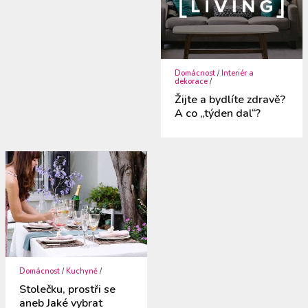
Domácnost
/
Interiér a
dekorace
/
Žijte a bydlíte zdravě?
A co „týden dal“?
Domácnost
/
Kuchyně
/
Stolečku, prostři se
aneb Jaké vybrat