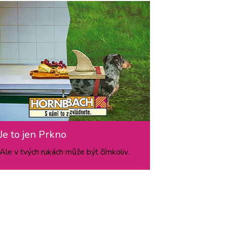
Je to jen Prkno
Ale v tvých rukách může být čímkoliv.