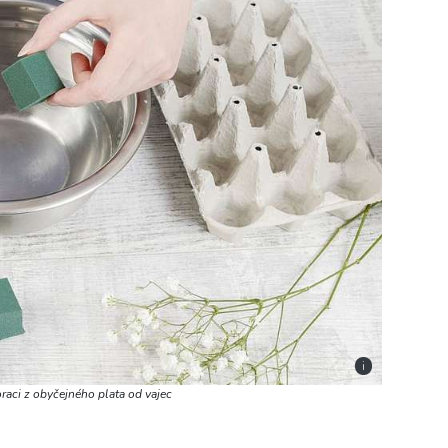
i
oraci z obyčejného plata od vajec