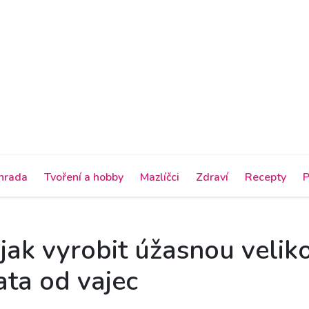
hrada
Tvoření a hobby
Mazlíčci
Zdraví
Recepty
P
 jak vyrobit úžasnou velik
ata od vajec