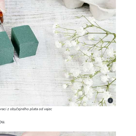
i
oraci z obyčejného plata od vajec
ou.