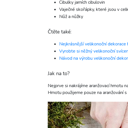
Cibulky jarních cibulovin
Vaječné skořápky, které jsou v cel
Nůž a nůžky
Čtěte také:
Nejkrásnější velikonoční dekorace 
Vyrobte si něžný velikonoční svíce
Návod na výrobu velikonoční dekor
Jak na to?
Nejprve si nakrájíme aranžovací hmotu n
Hmotu použijeme pouze na aranžování s ž