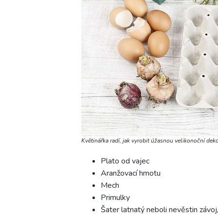
Květinářka radí, jak vyrobit úžasnou velikonoční dek
Plato od vajec
Aranžovací hmotu
Mech
Primulky
Šater latnatý neboli nevěstin závo