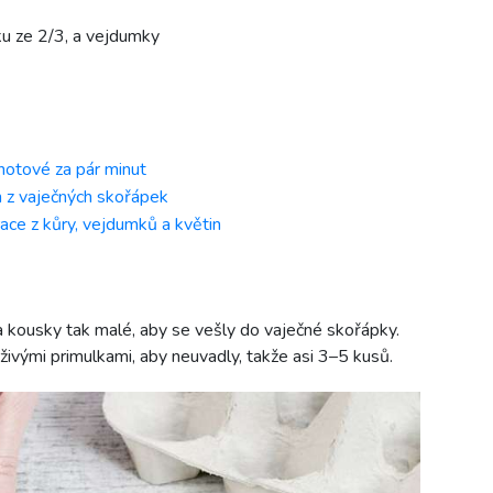
ku ze 2/3, a vejdumky
hotové za pár minut
n z vaječných skořápek
ace z kůry, vejdumků a květin
a kousky tak malé, aby se vešly do vaječné skořápky.
ivými primulkami, aby neuvadly, takže asi 3–5 kusů.