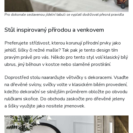
i
Pro dokonale sestavenou jídelní tabuli se vyplatí dodržovat přesná pravidla
Stůl inspirovaný přírodou a venkovem
Preferujete střízlivost, kterou korunují přírodní prvky jako
jehličí, šišky či režné mašle? Tak pak je tento design tím
pravým právě pro vás. Někdo pro tento styl volí klasický bílý
ubrus, jiný běhoun v kostce nebo slaměné prostírání.
Doprostřed stolu naaranžujte větvičky s dekoracemi. Vsaďte
na dřevěné svícny, svíčky volte v klasickém bílém provedení,
kdežto dekorační se silnějším průměrem obložte po obvodu
ruličkami skořice. Do obchodu zaskočte pro dřevěné jeleny
a šišky využijte jako nositele jmenovek.