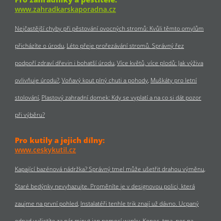
www.zahradkarskaporadna.cz
Nejčastější chyby při pěstování ovocných stromů: Kvůli těmto omylům
přicházíte o úrodu
Léto přeje prořezávání stromů. Správný řez
podpoří zdraví dřevin i bohatší úrodu
Více květů, více plodů: Jak výživa
ovlivňuje úrodu?
Voňavý kout plný chuti a pohody
Muškáty pro letní
stolování
Plastový zahradní domek: Kdy se vyplatí a na co si dát pozor
při výběru?
Pro kutily a jejich dílny:
www.ceskykutil.cz
Kapající bazénová nádržka? Správný tmel může ušetřit drahou výměnu
Staré bedýnky nevyhazujte. Proměníte je v designovou polici, která
zaujme na první pohled
Instalatéři tenhle trik znají už dávno. Ucpaný
odpad vyčistíte za pár minut jen pomocí wapky
Kopec, tma, pes na