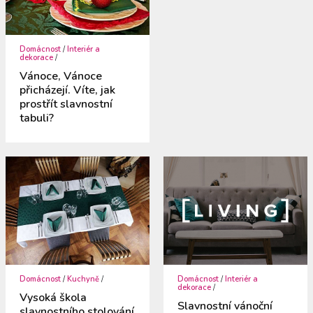
Domácnost
/
Interiér a
dekorace
/
Vánoce, Vánoce
přicházejí. Víte, jak
prostřít slavnostní
tabuli?
Domácnost
/
Kuchyně
/
Domácnost
/
Interiér a
dekorace
/
Vysoká škola
Slavnostní vánoční
slavnostního stolování