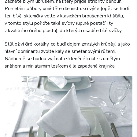
Začněte bílým ubrusem, na který přijde stříbřitý běhoun.
Porcelán i příbory umístěte dle instrukcí výše (opět se hodí
ten bílý), skleničky volte v klasickém broušeném křišťálu,
v tomto stylu pořiďte také svícny (úplně postačí i ty
z kvalitního čirého plastu), do kterých usadíte bílé svíčky.
Stůl oživí čiré korálky, co budí dojem zmrzlých krůpějí, a jako
hlavní dominantu zvolte kaly se smetanovými růžemi.
Nádherně se budou vyjímat i skleněné koule s umělým
sněhem a miniaturním lesíkem à la zapadaná krajinka.