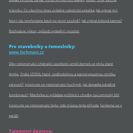
trávníku. Co všechno dnes zvládne robotická sekačka
Jak vybrat gril,
který vás nepřestane bavit po první sezóně?
Jak vybrat krbová kamna?
Rozhoduje výkon, způsob vytápění i prostor
Pro stavebníky a řemeslníky:
www.fachmani.cz
Díky rekonstrukci chátrající usedlosti vznikl domek ve stylu staré
Anglie
Znáte IZONIL Hard, voděodolnou a paropropustnou omítku
zároveň?
Inpsirujte se rekonstrukcí kuchyně. Jak dopadla odvážná
kombinace?
Manželka si vyžádala průhled z chodby na Lomnický štít
Inspirujte se rekonstrukcí bytu, kde múzou byla příroda
Sejdeme se v
garáži
Tajemství domova: