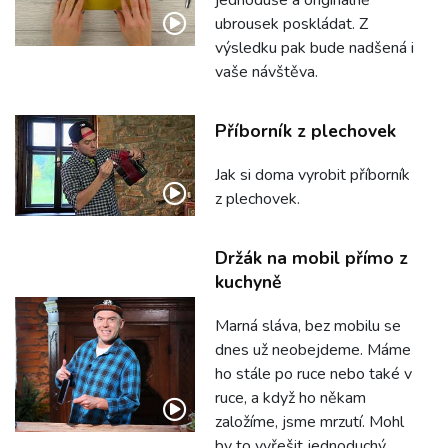
jednoduše a originálně
ubrousek poskládat. Z
výsledku pak bude nadšená i
vaše návštěva.
Příborník z plechovek
Jak si doma vyrobit příborník
z plechovek.
Držák na mobil přímo z
kuchyně
Marná sláva, bez mobilu se
dnes už neobejdeme. Máme
ho stále po ruce nebo také v
ruce, a když ho někam
založíme, jsme mrzutí. Mohl
by to vyřešit jednoduchý