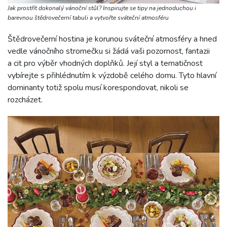
Jak prostřít dokonalý vánoční stůl? Inspirujte se tipy na jednoduchou i
barevnou štědrovečerní tabuli a vytvořte sváteční atmosféru
Štědrovečerní hostina je korunou sváteční atmosféry a hned
vedle vánočního stromečku si žádá vaši pozornost, fantazii
a cit pro výběr vhodných doplňků. Její styl a tematičnost
vybírejte s přihlédnutím k výzdobě celého domu. Tyto hlavní
dominanty totiž spolu musí korespondovat, nikoli se
rozcházet.