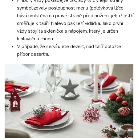
Příbory vždy pokládejte tak, aby ty z vnější strany
symbolizovaly posloupnost menu (polévková lžíce
bývá umístěna na pravé straně před nožem, jehož ostří
směřuje k talíři. Nalevo pak leží vidlička. Jako první
vždy stojí ta sklenička s nápojem, který je určen
k hlavnímu chodu.
V případě, že servírujete dezert, nad talíř položte
příbor dezertní.