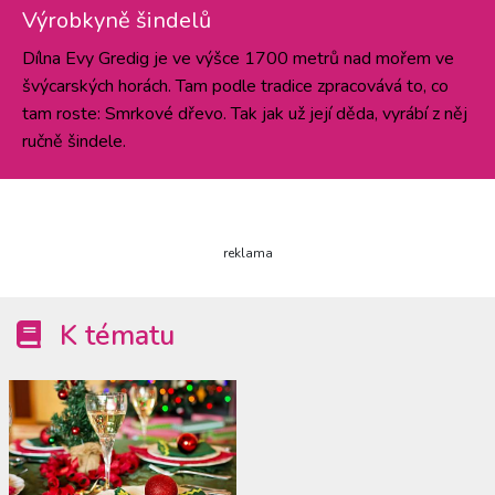
Výrobkyně šindelů
Dílna Evy Gredig je ve výšce 1700 metrů nad mořem ve
švýcarských horách. Tam podle tradice zpracovává to, co
tam roste: Smrkové dřevo. Tak jak už její děda, vyrábí z něj
ručně šindele.
reklama
K tématu