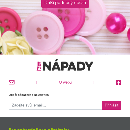
Další podobný obsah
O webu
|
|
Odběr nápaditého newsletteru
Přihlásit
Pro zahradníky a pěstitele: