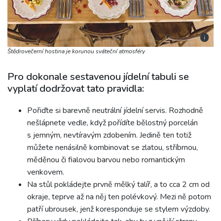
i
Štědrovečerní hostina je korunou sváteční atmosféry
Pro dokonale sestavenou jídelní tabuli se
vyplatí dodržovat tato pravidla:
Pořiďte si barevně neutrální jídelní servis. Rozhodně
nešlápnete vedle, když pořídíte bělostný porcelán
s jemným, nevtíravým zdobením. Jedině ten totiž
můžete nenásilně kombinovat se zlatou, stříbrnou,
měděnou či fialovou barvou nebo romantickým
venkovem.
Na stůl pokládejte prvně mělký talíř, a to cca 2 cm od
okraje, teprve až na něj ten polévkový. Mezi ně potom
patří ubrousek, jenž koresponduje se stylem výzdoby.