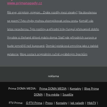
www.primanapady.cz
Rib eye, striploin, mignon… Znáte rozdíly mezi steaky?
Na dovolenou
se psem? Tyto chyby mohou zkomplikovat celou cestu
Komáři vás
letos nesežerou. Tyto rostliny a přírodní triky fungují překvapivě dobře
Vyrobte si šlehané tělové máslo doma: Stačí pár přírodních surovin a
bude jemnější než kupované
Domácí pistáciová zmrzlina jako z italské
gelaterie
Moje cesta k originálním ručně vyráběným šperkům
reklama
Prima DOMA MEDIA:
Prima DOMA MEDIA
|
Kontakty
|
Blog Prima
DOMA
|
Pro média
|
Soutěže
FTV Prima:
O FTV Prima
|
Press
|
Kontakty
|
Jak naladit
|
HbbTV
|