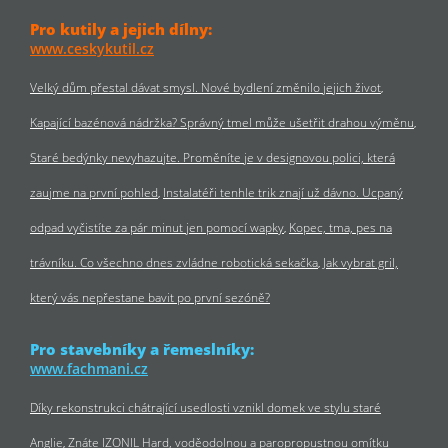
Pro kutily a jejich dílny:
www.ceskykutil.cz
Velký dům přestal dávat smysl. Nové bydlení změnilo jejich život
Kapající bazénová nádržka? Správný tmel může ušetřit drahou výměnu
Staré bedýnky nevyhazujte. Proměníte je v designovou polici, která
zaujme na první pohled
Instalatéři tenhle trik znají už dávno. Ucpaný
odpad vyčistíte za pár minut jen pomocí wapky
Kopec, tma, pes na
trávníku. Co všechno dnes zvládne robotická sekačka
Jak vybrat gril,
který vás nepřestane bavit po první sezóně?
Pro stavebníky a řemeslníky:
www.fachmani.cz
Díky rekonstrukci chátrající usedlosti vznikl domek ve stylu staré
Anglie
Znáte IZONIL Hard, voděodolnou a paropropustnou omítku