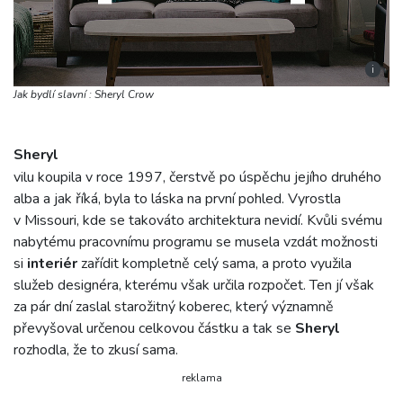
i
Jak bydlí slavní : Sheryl Crow
Sheryl
vilu koupila v roce 1997, čerstvě po úspěchu jejího druhého
alba a jak říká, byla to láska na první pohled. Vyrostla
v Missouri, kde se takováto architektura nevidí. Kvůli svému
nabytému pracovnímu programu se musela vzdát možnosti
si
interiér
zařídit kompletně celý sama, a proto využila
služeb designéra, kterému však určila rozpočet. Ten jí však
za pár dní zaslal starožitný koberec, který významně
převyšoval určenou celkovou částku a tak se
Sheryl
rozhodla, že to zkusí sama.
reklama