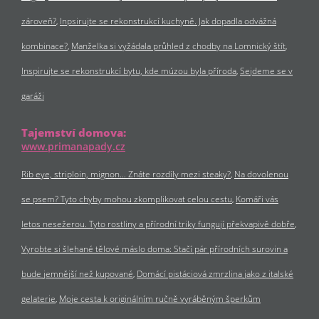
zároveň?
Inpsirujte se rekonstrukcí kuchyně. Jak dopadla odvážná
kombinace?
Manželka si vyžádala průhled z chodby na Lomnický štít
Inspirujte se rekonstrukcí bytu, kde múzou byla příroda
Sejdeme se v
garáži
Tajemství domova:
www.primanapady.cz
Rib eye, striploin, mignon… Znáte rozdíly mezi steaky?
Na dovolenou
se psem? Tyto chyby mohou zkomplikovat celou cestu
Komáři vás
letos nesežerou. Tyto rostliny a přírodní triky fungují překvapivě dobře
Vyrobte si šlehané tělové máslo doma: Stačí pár přírodních surovin a
bude jemnější než kupované
Domácí pistáciová zmrzlina jako z italské
gelaterie
Moje cesta k originálním ručně vyráběným šperkům