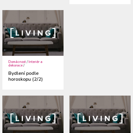
Domácnost
/
Interiér a
dekorace
/
Bydlení podle
horoskopu (2/2)