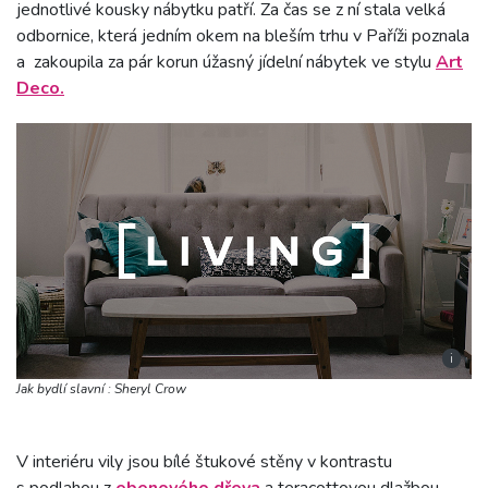
jednotlivé kousky nábytku patří. Za čas se z ní stala velká
odbornice, která jedním okem na bleším trhu v Paříži poznala
a zakoupila za pár korun úžasný jídelní nábytek ve stylu
Art
Deco.
i
Jak bydlí slavní : Sheryl Crow
V interiéru vily jsou bílé štukové stěny v kontrastu
s podlahou z
ebenového dřeva
a teracottovou dlažbou.