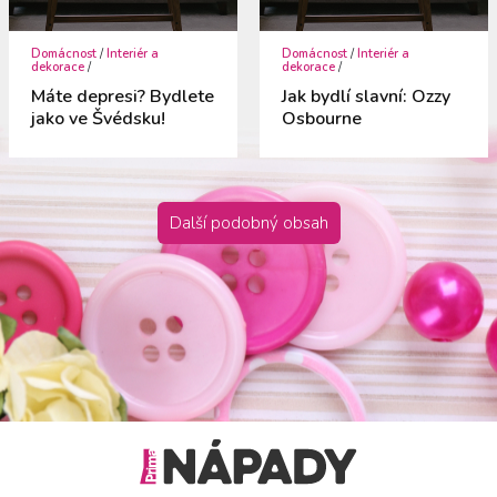
Domácnost
/
Interiér a
Domácnost
/
Interiér a
dekorace
/
dekorace
/
Máte depresi? Bydlete
Jak bydlí slavní: Ozzy
jako ve Švédsku!
Osbourne
Další podobný obsah