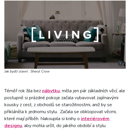
i
Jak bydlí slavní : Sheryl Crow
Téměř rok žila bez
nábytku
, měla jen pár základních věcí, ale
postupně si prázdné pokoje začala vybavovat zajímavými
kousky z cest, z obchodů se starožitnostmi, aniž by se
přikláněla k jednomu stylu. Začala se obklopovat věcmi,
které mají příběh. Nakoupila si knihy o
interiérovém
designu
, aby mohla určit, do jakého období a stylu