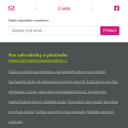
O webu
|
|
Odběr nápaditého newsletteru
Přihlásit
Pro zahradníky a pěstitele:
www.zahradkarskaporadna.cz
Škůdci a výživa pod kontrolou: Jak podpořit zdravý růst rostlin?
Nejčastější chyby při pěstování ovocných stromů: Kvůli těmto omylům
přicházíte o úrodu
Léto přeje prořezávání stromů. Správný řez
podpoří zdraví dřevin i bohatší úrodu
Více květů, více plodů: Jak výživa
ovlivňuje úrodu?
Voňavý kout plný chuti a pohody
Muškáty pro letní
stolování