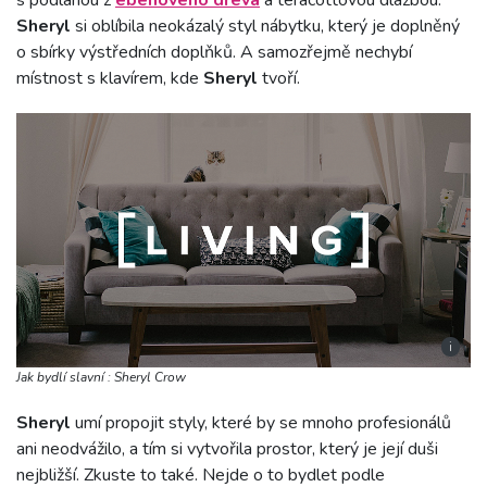
Sheryl
si oblíbila neokázalý styl nábytku, který je doplněný
o sbírky výstředních doplňků. A samozřejmě nechybí
místnost s klavírem, kde
Sheryl
tvoří.
i
Jak bydlí slavní : Sheryl Crow
Sheryl
umí propojit styly, které by se mnoho profesionálů
ani neodvážilo, a tím si vytvořila prostor, který je její duši
nejbližší. Zkuste to také. Nejde o to bydlet podle