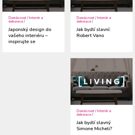
Domácnost
/
Interiér a
Domácnost
/
Interiér a
dekorace
/
dekorace
/
Japonský design do
Jak bydlí slavní:
vašeho interiéru –
Robert Vano
inspirujte se
Domácnost
/
Interiér a
dekorace
/
Jak bydlí slavný
Simone Micheli?