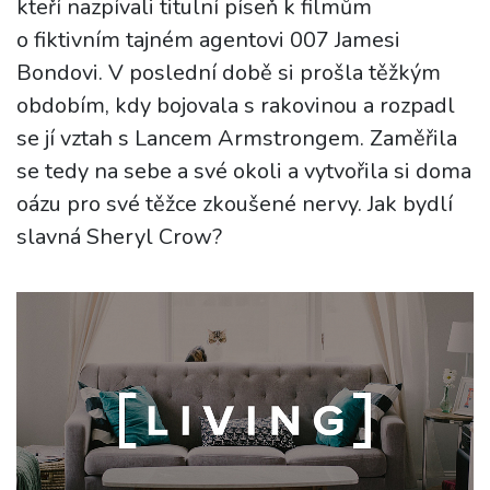
kteří nazpívali titulní píseň k filmům
o fiktivním tajném agentovi 007 Jamesi
Bondovi. V poslední době si prošla těžkým
obdobím, kdy bojovala s rakovinou a rozpadl
se jí vztah s Lancem Armstrongem. Zaměřila
se tedy na sebe a své okoli a vytvořila si doma
oázu pro své těžce zkoušené nervy. Jak bydlí
slavná Sheryl Crow?