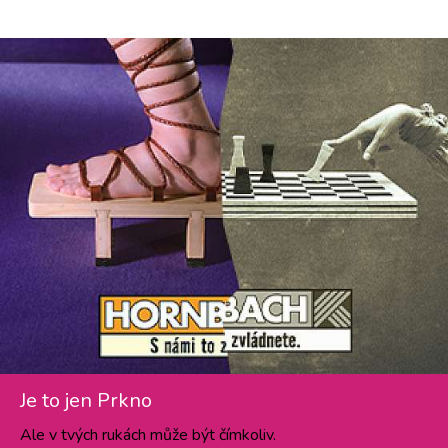
Je to jen Prkno
Ale v tvých rukách může být čímkoliv.