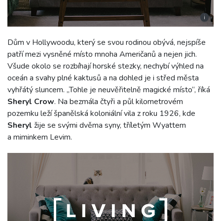
i
Dům v Hollywoodu, který se svou rodinou obývá, nejspíše
patří mezi vysněné místo mnoha Američanů a nejen jich.
Všude okolo se rozbíhají horské stezky, nechybí výhled na
oceán a svahy plné kaktusů a na dohled je i střed města
vyhřátý sluncem. „Tohle je neuvěřitelně magické místo“, říká
Sheryl Crow
. Na bezmála čtyři a půl kilometrovém
pozemku leží španělská koloniální vila z roku 1926, kde
Sheryl
žije se svými dvěma syny, tříletým Wyattem
a miminkem Levim.