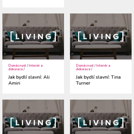
Domácnost
/
Interiér a
Domácnost
/
Interiér a
dekorace
/
dekorace
/
Jak bydlí slavní: Ali
Jak bydlí slavní: Tina
Amiri
Turner