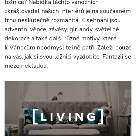
ložnice? Nabídka těchto vánočních
zkrášlovadel našich interiérů je na současném
trhu neskutečně rozmanitá. K sehnání jsou
adventní věnce, závěsy, girlandy, světelné
dekorace a také další různé motivy, které
k Vánocům neodmyslitelně patří. Záleží pouze
na vás, jak si svou ložnici vyzdobíte. Fantazii se
meze nekladou.