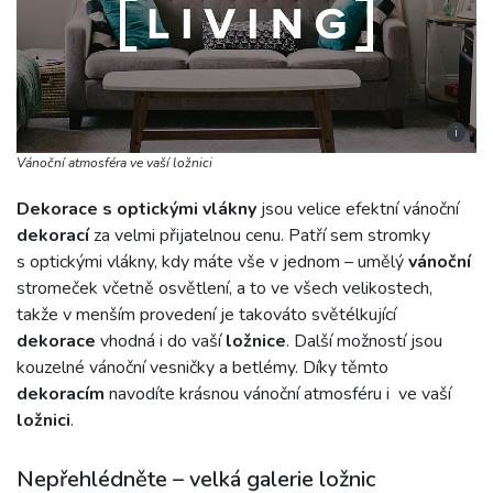
i
Vánoční atmosféra ve vaší ložnici
Dekorace s optickými vlákny
jsou velice efektní vánoční
dekorací
za velmi přijatelnou cenu. Patří sem stromky
s optickými vlákny, kdy máte vše v jednom – umělý
vánoční
stromeček včetně osvětlení, a to ve všech velikostech,
takže v menším provedení je takováto světélkující
dekorace
vhodná i do vaší
ložnice
. Další možností jsou
kouzelné vánoční vesničky a betlémy. Díky těmto
dekoracím
navodíte krásnou vánoční atmosféru i ve vaší
ložnici
.
Nepřehlédněte – velká galerie ložnic