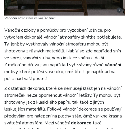
i
Vánoční atmosféra ve vaší ložnici
Vánoční ozdoby a pomůcky pro vyzdobení ložnice, pro
vytvoření dokonalé vánoční atmosféry zkrátka potřebujete.
Ty, jenž by vystihovaly vánoční atmosféru mohou být
zhotoveny z různých materiálů. Nabízí se zde například sníh
ve spreji, vánoční stuhy, nebo imitace sněhu a další.
Z měkkého dřeva jsou například vyřezávány různé
vánoční
motivy, které potěší vaše oko, umístíte-li je například na
polici nad vaší postelí.
Z ostatních dekorací, které se nemusejí klást jen na vánoční
stromeček nelze opomenout vánoční řetězy. Ty mohou být
zhotoveny jak z klasického papíru, tak také z jiných
lesklejších materiálů. Fóliové vánoční dekorace se používají
především pro nalepení na plochy stěn, čímž vznikne krásná
sváteční atmosféra. Mezi vánoční
dekorace
také