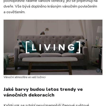
pochopitelně řadíme vánoční věnečky, jež se připevňují na
dveře. Vše bývá doplněno krásným vánočním povlečením
a osvětlením.
i
Vánoční atmosféra ve vaší ložnici
Jaké barvy budou letos trendy ve
vánočních dekoracích
Každý rok se schází nejvýznamnější členové světové