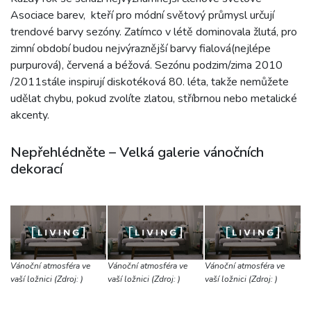
Asociace barev, kteří pro módní světový průmysl určují
trendové barvy sezóny. Zatímco v létě dominovala žlutá, pro
zimní období budou nejvýraznější barvy fialová(nejlépe
purpurová), červená a béžová. Sezónu podzim/zima 2010
/2011stále inspirují diskotéková 80. léta, takže nemůžete
udělat chybu, pokud zvolíte zlatou, stříbrnou nebo metalické
akcenty.
Nepřehlédněte – Velká galerie vánočních
dekorací
Vánoční atmosféra ve
Vánoční atmosféra ve
Vánoční atmosféra ve
vaší ložnici (Zdroj: )
vaší ložnici (Zdroj: )
vaší ložnici (Zdroj: )