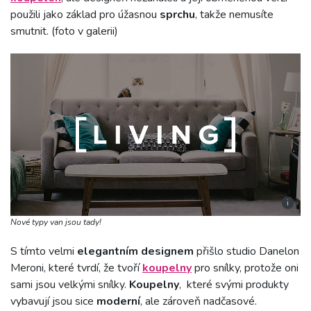
použili jako základ pro úžasnou
sprchu
, takže nemusíte
smutnit. (foto v galerii)
i
Nové typy van jsou tady!
S tímto velmi
elegantním designem
přišlo studio Danelon
Meroni, které tvrdí, že tvoří
koupelny
pro snílky, protože oni
sami jsou velkými snílky.
Koupelny
, které svými produkty
vybavují jsou sice
moderní
, ale zároveň nadčasové.