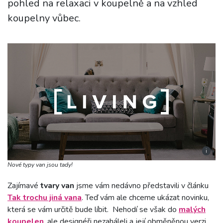
pohled na relaxaci v koupelně a na vzhled
koupelny vůbec.
i
Nové typy van jsou tady!
Zajímavé
tvary van
jsme vám nedávno představili v článku
Tak trochu jiná vana
. Teď vám ale chceme ukázat novinku,
která se vám určitě bude líbit. Nehodí se však do
malých
koupelen
, ale designéři nezaháleli a její obměněnou verzi