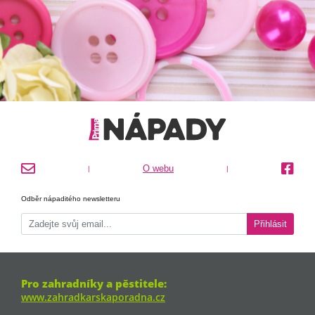
O webu
|
|
Odběr nápaditého newsletteru
Přihlásit
Pro zahradníky a pěstitele:
www.zahradkarskaporadna.cz