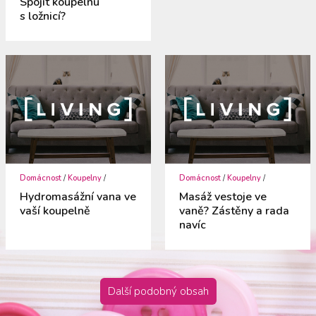
Spojit koupelnu
s ložnicí?
Domácnost
/
Koupelny
/
Domácnost
/
Koupelny
/
Hydromasážní vana ve
Masáž vestoje ve
vaší koupelně
vaně? Zástěny a rada
navíc
Další podobný obsah