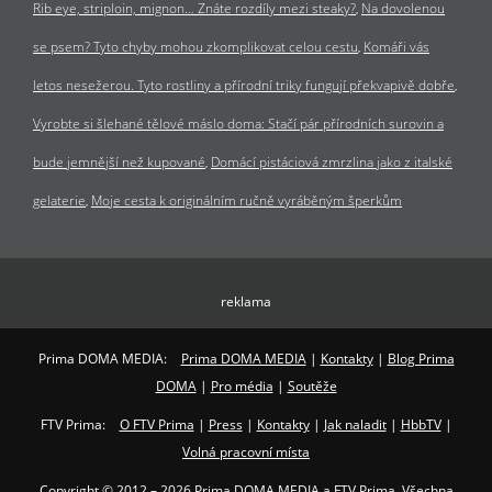
Rib eye, striploin, mignon… Znáte rozdíly mezi steaky?
Na dovolenou
se psem? Tyto chyby mohou zkomplikovat celou cestu
Komáři vás
letos nesežerou. Tyto rostliny a přírodní triky fungují překvapivě dobře
Vyrobte si šlehané tělové máslo doma: Stačí pár přírodních surovin a
bude jemnější než kupované
Domácí pistáciová zmrzlina jako z italské
gelaterie
Moje cesta k originálním ručně vyráběným šperkům
reklama
Prima DOMA MEDIA:
Prima DOMA MEDIA
|
Kontakty
|
Blog Prima
DOMA
|
Pro média
|
Soutěže
FTV Prima:
O FTV Prima
|
Press
|
Kontakty
|
Jak naladit
|
HbbTV
|
Volná pracovní místa
Copyright © 2012 – 2026 Prima DOMA MEDIA a FTV Prima. Všechna