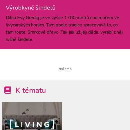
Výrobkyně šindelů
Dílna Evy Gredig je ve výšce 1700 metrů nad mořem ve
švýcarských horách. Tam podle tradice zpracovává to, co
tam roste: Smrkové dřevo. Tak jak už její děda, vyrábí z něj
ručně šindele.
reklama
K tématu