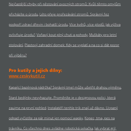
Nejčastější chyby při pěstování ovocných stromů: Kvůli těmto omylům
přicházíte o úrodu
Léto přeje prořezávání stromů. Správný řez
podpoří zdraví dřevin i bohatší úrodu
Více květů, více plodů: Jak výživa
ovlivňuje úrodu?
Voňavý kout plný chuti a pohody
Muškáty pro letní
stolování
Plastový zahradní domek: Kdy se vyplatí a na co si dát pozor
při výběru?
Pro kutily a jejich dílny:
www.ceskykutil.cz
Kapající bazénová nádržka? Správný tmel může ušetřit drahou výměnu
Staré bedýnky nevyhazujte. Proměníte je v designovou polici, která
zaujme na první pohled
Instalatéři tenhle trik znají už dávno. Ucpaný
odpad vyčistíte za pár minut jen pomocí wapky
Kopec, tma, pes na
trávníku. Co všechno dnes zvládne robotická sekačka
Jak vybrat gril,