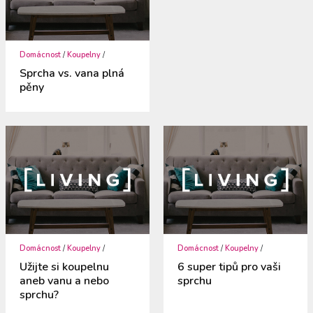
Domácnost
/
Koupelny
/
Sprcha vs. vana plná
pěny
Domácnost
/
Koupelny
/
Domácnost
/
Koupelny
/
Užijte si koupelnu
6 super tipů pro vaši
aneb vanu a nebo
sprchu
sprchu?