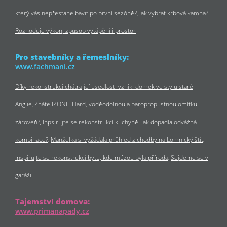
který vás nepřestane bavit po první sezóně?
Jak vybrat krbová kamna?
Rozhoduje výkon, způsob vytápění i prostor
Pro stavebníky a řemeslníky:
www.fachmani.cz
Díky rekonstrukci chátrající usedlosti vznikl domek ve stylu staré
Anglie
Znáte IZONIL Hard, voděodolnou a paropropustnou omítku
zároveň?
Inpsirujte se rekonstrukcí kuchyně. Jak dopadla odvážná
kombinace?
Manželka si vyžádala průhled z chodby na Lomnický štít
Inspirujte se rekonstrukcí bytu, kde múzou byla příroda
Sejdeme se v
garáži
Tajemství domova:
www.primanapady.cz