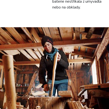
baterie nestříkala z umyvadla
nebo na obklady.