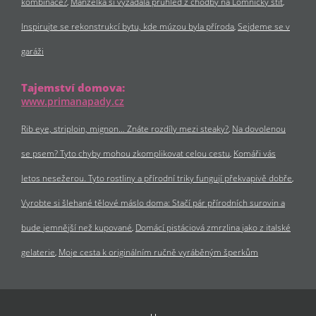
kombinace?
Manželka si vyžádala průhled z chodby na Lomnický štít
Inspirujte se rekonstrukcí bytu, kde múzou byla příroda
Sejdeme se v
garáži
Tajemství domova:
www.primanapady.cz
Rib eye, striploin, mignon… Znáte rozdíly mezi steaky?
Na dovolenou
se psem? Tyto chyby mohou zkomplikovat celou cestu
Komáři vás
letos nesežerou. Tyto rostliny a přírodní triky fungují překvapivě dobře
Vyrobte si šlehané tělové máslo doma: Stačí pár přírodních surovin a
bude jemnější než kupované
Domácí pistáciová zmrzlina jako z italské
gelaterie
Moje cesta k originálním ručně vyráběným šperkům