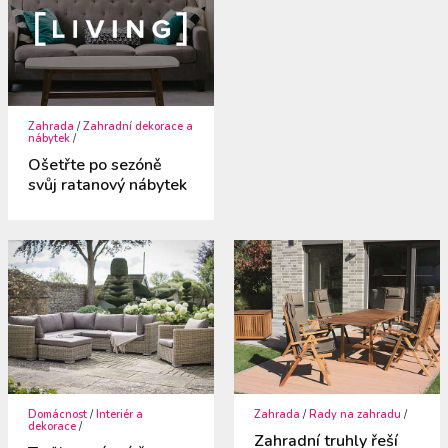
Zahrada
/
Zahradní dekorace a
nábytek
/
Ošetřte po sezóně
svůj ratanový nábytek
Domácnost
/
Interiér a
Zahrada
/
Rady na zahradu
/
dekorace
/
Zahradní truhly řeší