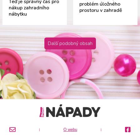
Teď je správný čas pro
problém úložného
nákup zahradního
prostoru v zahradě
nábytku
Další podobný obsah
O webu
|
|