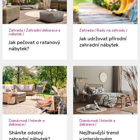
Zahrada
/
Zahradní dekorace a
Zahrada
/
Rady na zahradu
/
nábytek
/
Jak udržovat přírodní
Jak pečovat o ratanový
zahradní nábytek
nábytek?
Domácnost
/
Interiér a
Domácnost
/
Interiér a
dekorace
/
dekorace
/
Sháníte odolný
Nejžhavější trend
zahradní nábytek?
v interiérovém