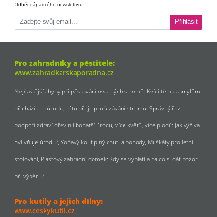
Odběr nápaditého newsletteru
Přihlásit
Pro zahradníky a pěstitele:
www.zahradkarskaporadna.cz
Nejčastější chyby při pěstování ovocných stromů: Kvůli těmto omylům
přicházíte o úrodu
Léto přeje prořezávání stromů. Správný řez
podpoří zdraví dřevin i bohatší úrodu
Více květů, více plodů: Jak výživa
ovlivňuje úrodu?
Voňavý kout plný chuti a pohody
Muškáty pro letní
stolování
Plastový zahradní domek: Kdy se vyplatí a na co si dát pozor
při výběru?
Pro kutily a jejich dílny:
www.ceskykutil.cz