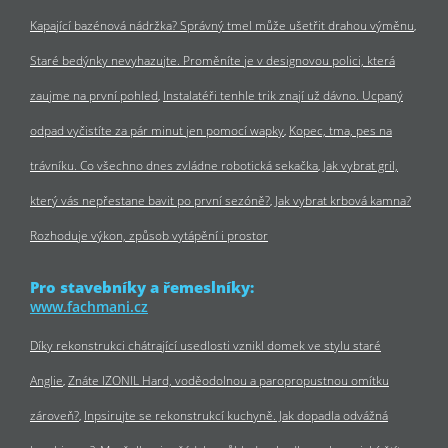
Kapající bazénová nádržka? Správný tmel může ušetřit drahou výměnu
Staré bedýnky nevyhazujte. Proměníte je v designovou polici, která
zaujme na první pohled
Instalatéři tenhle trik znají už dávno. Ucpaný
odpad vyčistíte za pár minut jen pomocí wapky
Kopec, tma, pes na
trávníku. Co všechno dnes zvládne robotická sekačka
Jak vybrat gril,
který vás nepřestane bavit po první sezóně?
Jak vybrat krbová kamna?
Rozhoduje výkon, způsob vytápění i prostor
Pro stavebníky a řemeslníky:
www.fachmani.cz
Díky rekonstrukci chátrající usedlosti vznikl domek ve stylu staré
Anglie
Znáte IZONIL Hard, voděodolnou a paropropustnou omítku
zároveň?
Inpsirujte se rekonstrukcí kuchyně. Jak dopadla odvážná