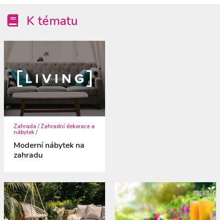
K tématu
Zahrada
/
Zahradní dekorace a
nábytek
/
Moderní nábytek na
zahradu