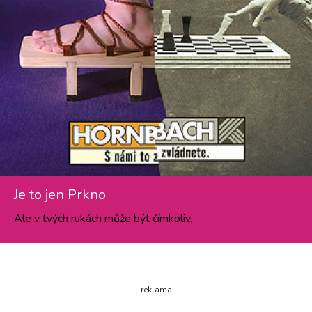
Je to jen Prkno
Ale v tvých rukách může být čímkoliv.
reklama