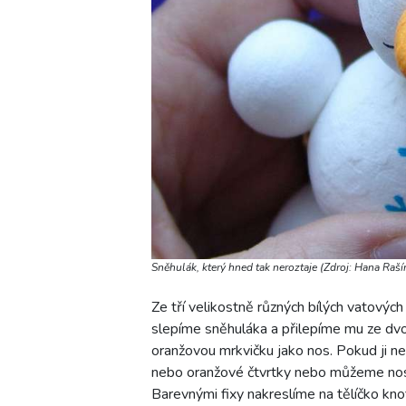
Sněhulák, který hned tak neroztaje (Zdroj: Hana Raší
Ze tří velikostně různých bílých vatovýc
slepíme sněhuláka a přilepíme mu ze dvo
oranžovou mrkvičku jako nos. Pokud ji 
nebo oranžové čtvrtky nebo můžeme nos je
Barevnými fixy nakreslíme na tělíčko kn