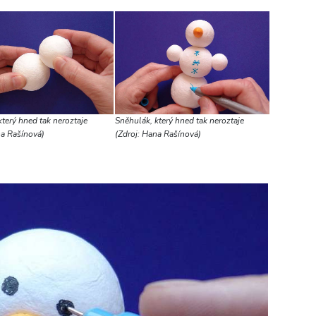
terý hned tak neroztaje
Sněhulák, který hned tak neroztaje
na Rašínová)
(Zdroj: Hana Rašínová)