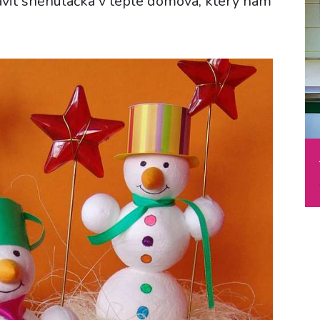
vit sněhuláčka v teple domova, který nám