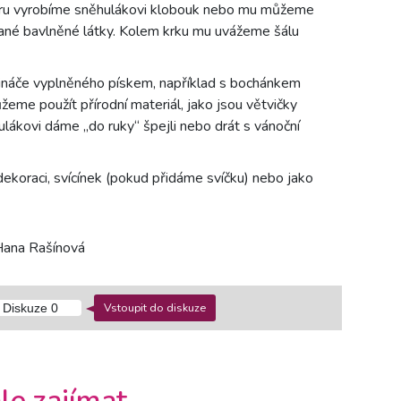
píru vyrobíme sněhulákovi klobouk nebo mu můžeme
rované bavlněné látky. Kolem krku mu uvážeme šálu
náče vyplněného pískem, například s bochánkem
eme použít přírodní materiál, jako jsou větvičky
ěhulákovi dáme „do ruky“ špejli nebo drát s vánoční
ekoraci, svícínek (pokud přidáme svíčku) nebo jako
 Hana Rašínová
Vstoupit do diskuze
Diskuze
0
le zajímat