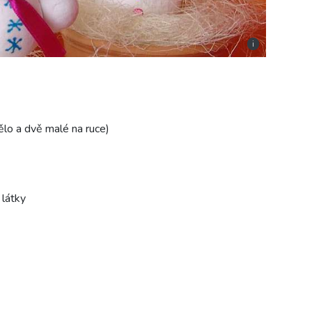
i
tělo a dvě malé na ruce)
 látky