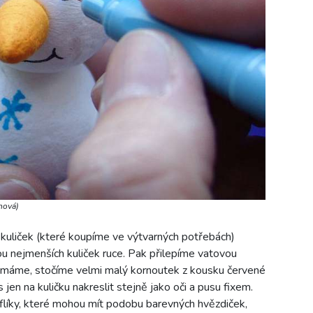
nová)
h kuliček (které koupíme ve výtvarných potřebách)
u nejmenších kuliček ruce. Pak přilepíme vatovou
nemáme, stočíme velmi malý kornoutek z kousku červené
n na kuličku nakreslit stejně jako oči a pusu fixem.
oflíky, které mohou mít podobu barevných hvězdiček,