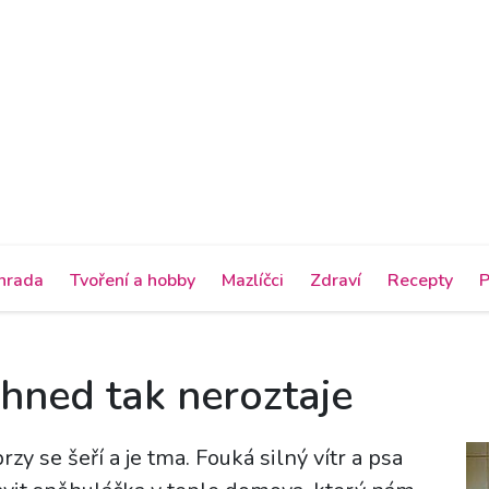
hrada
Tvoření a hobby
Mazlíčci
Zdraví
Recepty
P
 hned tak neroztaje
zy se šeří a je tma. Fouká silný vítr a psa