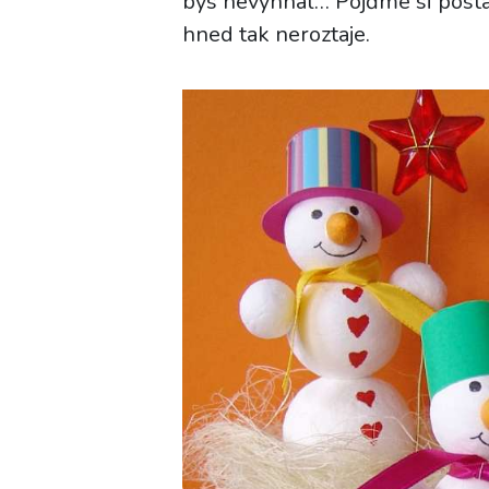
bys nevyhnal… Pojďme si posta
hned tak neroztaje.