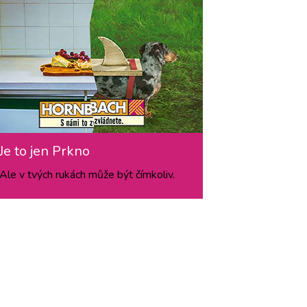
Je to jen Prkno
Ale v tvých rukách může být čímkoliv.