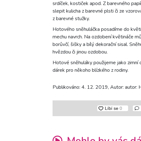
srdíček, kostiček apod. Z barevného pa
slepit kulicha z barevné plsti či ze vzo
z barevné stužky.
Hotového sněhuláčka posadíme do květi
mechu navrch. Na ozdobení květináče můž
borůvčí, šišky a bílý dekorační sisal. Sn
hvězdou či jinou ozdobou.
Hotové sněhuláky použijeme jako zimní d
dárek pro někoho blízkého z rodiny.
Publikováno: 4. 12. 2019, Autor: autor:
Mohlo by vás dá