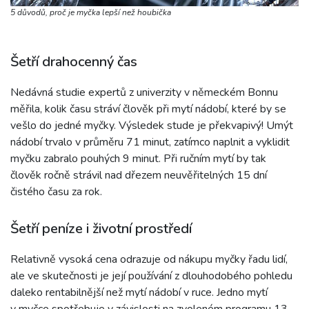
5 důvodů, proč je myčka lepší než houbička
Šetří drahocenný čas
Nedávná studie expertů z univerzity v německém Bonnu
měřila, kolik času stráví člověk při mytí nádobí, které by se
vešlo do jedné myčky. Výsledek stude je překvapivý! Umýt
nádobí trvalo v průměru 71 minut, zatímco naplnit a vyklidit
myčku zabralo pouhých 9 minut. Při ručním mytí by tak
člověk ročně strávil nad dřezem neuvěřitelných 15 dní
čistého času za rok.
Šetří peníze i životní prostředí
Relativně vysoká cena odrazuje od nákupu myčky řadu lidí,
ale ve skutečnosti je její používání z dlouhodobého pohledu
daleko rentabilnější než mytí nádobí v ruce. Jedno mytí