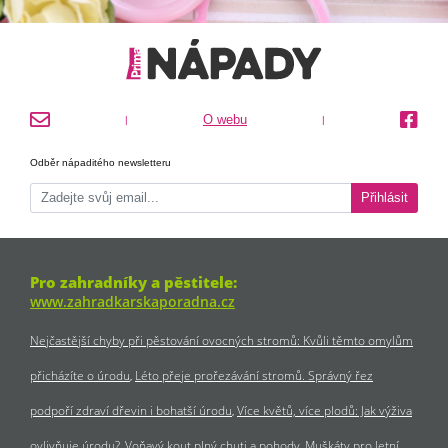
O webu
|
|
Odběr nápaditého newsletteru
Přihlásit
Pro zahradníky a pěstitele:
www.zahradkarskaporadna.cz
Nejčastější chyby při pěstování ovocných stromů: Kvůli těmto omylům
přicházíte o úrodu
Léto přeje prořezávání stromů. Správný řez
podpoří zdraví dřevin i bohatší úrodu
Více květů, více plodů: Jak výživa
ovlivňuje úrodu?
Voňavý kout plný chuti a pohody
Muškáty pro letní