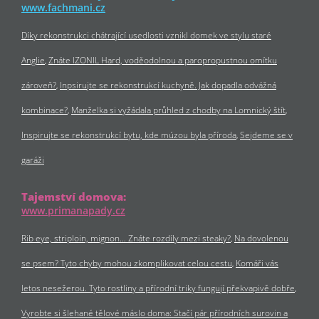
www.fachmani.cz
Díky rekonstrukci chátrající usedlosti vznikl domek ve stylu staré
Anglie
Znáte IZONIL Hard, voděodolnou a paropropustnou omítku
zároveň?
Inpsirujte se rekonstrukcí kuchyně. Jak dopadla odvážná
kombinace?
Manželka si vyžádala průhled z chodby na Lomnický štít
Inspirujte se rekonstrukcí bytu, kde múzou byla příroda
Sejdeme se v
garáži
Tajemství domova:
www.primanapady.cz
Rib eye, striploin, mignon… Znáte rozdíly mezi steaky?
Na dovolenou
se psem? Tyto chyby mohou zkomplikovat celou cestu
Komáři vás
letos nesežerou. Tyto rostliny a přírodní triky fungují překvapivě dobře
Vyrobte si šlehané tělové máslo doma: Stačí pár přírodních surovin a