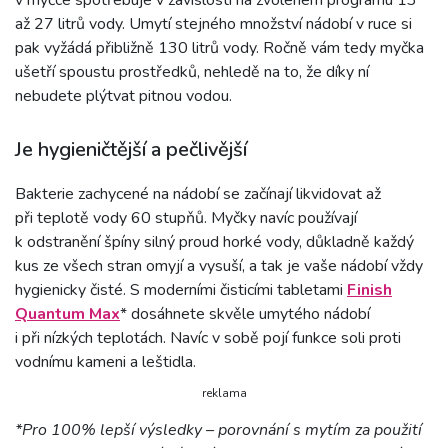
v myčce spotřebuje v závislosti na zvoleném programu 13
až 27 litrů vody. Umytí stejného množství nádobí v ruce si
pak vyžádá přibližně 130 litrů vody. Ročně vám tedy myčka
ušetří spoustu prostředků, nehledě na to, že díky ní
nebudete plýtvat pitnou vodou.
Je hygieničtější a pečlivější
Bakterie zachycené na nádobí se začínají likvidovat až
při teplotě vody 60 stupňů. Myčky navíc používají
k odstranění špíny silný proud horké vody, důkladně každý
kus ze všech stran omyjí a vysuší, a tak je vaše nádobí vždy
hygienicky čisté. S moderními čisticími tabletami
Finish
Quantum Max
* dosáhnete skvěle umytého nádobí
i při nízkých teplotách. Navíc v sobě pojí funkce soli proti
vodnímu kameni a leštidla.
reklama
*Pro 100% lepší výsledky – porovnání s mytím za použití