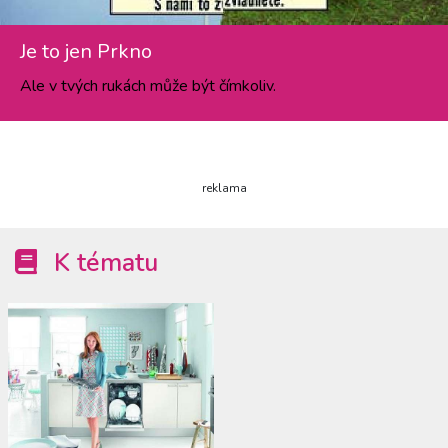
Je to jen Prkno
Ale v tvých rukách může být čímkoliv.
reklama
K tématu