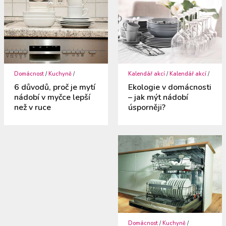
Domácnost
/
Kuchyně
/
Kalendář akcí
/
Kalendář akcí
/
6 důvodů, proč je mytí
Ekologie v domácnosti
nádobí v myčce lepší
– jak mýt nádobí
než v ruce
úsporněji?
Domácnost
/
Kuchyně
/