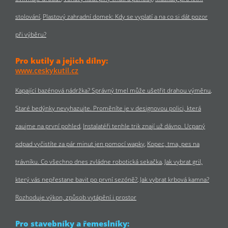
stolování
Plastový zahradní domek: Kdy se vyplatí a na co si dát pozor
při výběru?
Pro kutily a jejich dílny:
www.ceskykutil.cz
Kapající bazénová nádržka? Správný tmel může ušetřit drahou výměnu
Staré bedýnky nevyhazujte. Proměníte je v designovou polici, která
zaujme na první pohled
Instalatéři tenhle trik znají už dávno. Ucpaný
odpad vyčistíte za pár minut jen pomocí wapky
Kopec, tma, pes na
trávníku. Co všechno dnes zvládne robotická sekačka
Jak vybrat gril,
který vás nepřestane bavit po první sezóně?
Jak vybrat krbová kamna?
Rozhoduje výkon, způsob vytápění i prostor
Pro stavebníky a řemeslníky: