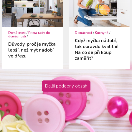
Domácnost
/
Prima rady do
Domácnost
/
Kuchyně
/
domácnosti
/
Když myčka nádobí,
Důvody, proč je myčka
tak opravdu kvalitní!
lepší, než mýt nádobí
Na co se při koupi
ve dřezu
zaměřit?
Další podobný obsah