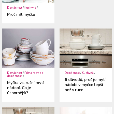
Domácnost
/
Kuchyně
/
Proč mít myčku
Domácnost
/
Prima rady do
Domácnost
/
Kuchyně
/
domácnosti
/
6 důvodů, proč je mytí
Myčka vs. ruční mytí
nádobí v myčce lepší
nádobí. Co je
než v ruce
úspornější?