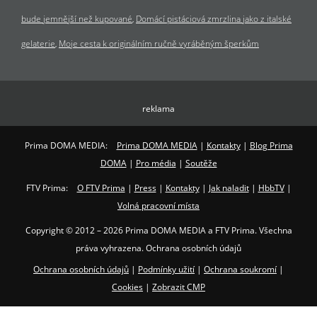
bude jemnější než kupované
Domácí pistáciová zmrzlina jako z italské
gelaterie
Moje cesta k originálním ručně vyráběným šperkům
reklama
Prima DOMA MEDIA:
Prima DOMA MEDIA
|
Kontakty
|
Blog Prima
DOMA
|
Pro média
|
Soutěže
FTV Prima:
O FTV Prima
|
Press
|
Kontakty
|
Jak naladit
|
HbbTV
|
Volná pracovní místa
Copyright © 2012 – 2026 Prima DOMA MEDIA a FTV Prima. Všechna
práva vyhrazena. Ochrana osobních údajů
Ochrana osobních údajů
|
Podmínky užití
|
Ochrana soukromí
|
Cookies
|
Zobrazit CMP