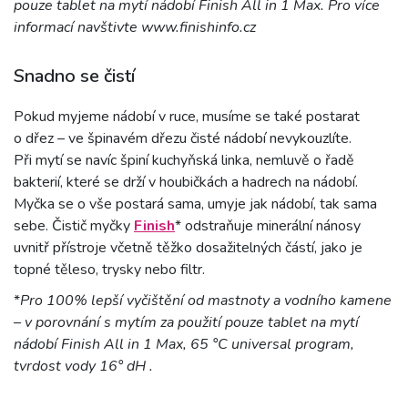
pouze t
ablet na mytí nádobí Finish All in 1 Max. Pro více
informací navštivte www.finishinfo.cz
Snadno se čistí
Pokud myjeme nádobí v ruce, musíme se také postarat
o dřez – ve špinavém dřezu čisté nádobí nevykouzlíte.
Při mytí se navíc špiní kuchyňská linka, nemluvě o řadě
bakterií, které se drží v houbičkách a hadrech na nádobí.
Myčka se o vše postará sama, umyje jak nádobí, tak sama
sebe. Čistič myčky
Finish
* odstraňuje minerální nánosy
uvnitř přístroje včetně těžko dosažitelných částí, jako je
topné těleso, trysky nebo filtr.
*
Pro 100% lepší vyčištění od mastnoty a vodního kamene
– v porovnání s mytím za použití pouze tablet na mytí
nádobí Finish All in 1 Max, 65 °C universal program,
tvrdost vody 16° dH .