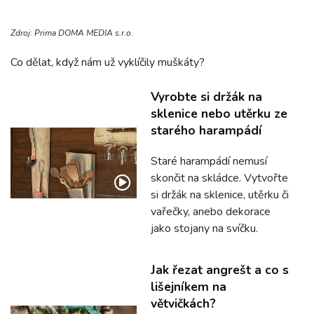
Zdroj: Prima DOMA MEDIA s.r.o.
Co dělat, když nám už vyklíčily muškáty?
Vyrobte si držák na
sklenice nebo utěrku ze
starého harampádí
Staré harampádí nemusí
skončit na skládce. Vytvořte
si držák na sklenice, utěrku či
vařečky, anebo dekorace
jako stojany na svíčku.
Jak řezat angrešt a co s
lišejníkem na
větvičkách?