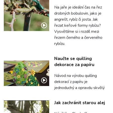
Na jaře je ideální čas na řez
drobných bobulovin, jako je
angrešt, rybíz či josta. Jak
řezat keřové formy rybízu?
Vysvětlíme si i rozdíl mezi
řezem černého a červeného
rybízu.
Naučte se quilling
dekorace za papíru
Návod na výrobu quilling
dekorací z papíru je
jednoduchý a opravdu skvělý
Jak zachránit starou alej