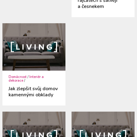
rajčatech s šalvějí
a česnekem
Domácnost
/
Interiér a
dekorace
/
Jak zlepšit svůj domov
kamennými obklady