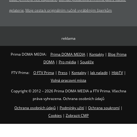
gelaterie
Moje cesta k originálním ručně vyráběným šperkům
reklama
Prima DOMA MEDIA:
Prima DOMA MEDIA
|
Kontakty
|
Blog Prima
DOMA
|
Pro média
|
Soutěže
FTV Prima:
O FTV Prima
|
Press
|
Kontakty
|
Jak naladit
|
HbbTV
|
Volná pracovní místa
Copyright © 2012 – 2026 Prima DOMA MEDIA a FTV Prima. Všechna
práva vyhrazena. Ochrana osobních údajů
Ochrana osobních údajů
|
Podmínky užití
|
Ochrana soukromí
|
Cookies
|
Zobrazit CMP