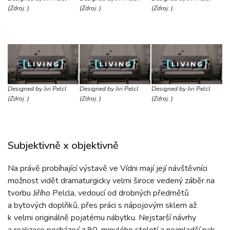
(Zdroj: )
(Zdroj: )
(Zdroj: )
Designed by Jiri Pelcl
Designed by Jiri Pelcl
Designed by Jiri Pelcl
(Zdroj: )
(Zdroj: )
(Zdroj: )
Subjektivně x objektivně
Na právě probíhající výstavě ve Vídni mají její návštěvníci
možnost vidět dramaturgicky velmi široce vedený záběr na
tvorbu Jiřího Pelcla, vedoucí od drobných předmětů
a bytových doplňků, přes práci s nápojovým sklem až
k velmi originálně pojatému nábytku. Nejstarší návrhy
a realizace pocházejí z 90. minulého století a nejmladší pak