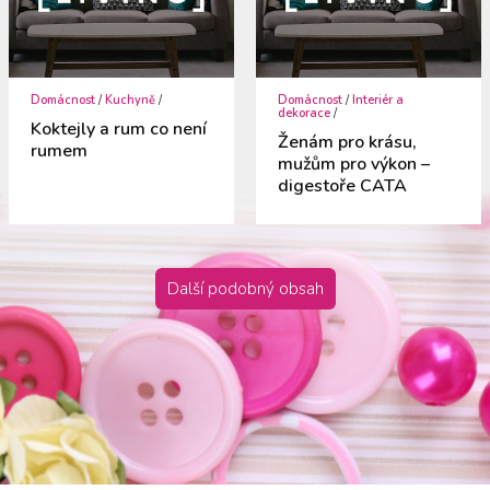
Domácnost
/
Kuchyně
/
Domácnost
/
Interiér a
dekorace
/
Koktejly a rum co není
Ženám pro krásu,
rumem
mužům pro výkon –
digestoře CATA
Další podobný obsah