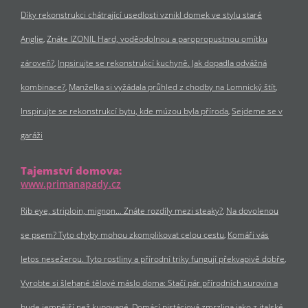
Díky rekonstrukci chátrající usedlosti vznikl domek ve stylu staré
Anglie
Znáte IZONIL Hard, voděodolnou a paropropustnou omítku
zároveň?
Inpsirujte se rekonstrukcí kuchyně. Jak dopadla odvážná
kombinace?
Manželka si vyžádala průhled z chodby na Lomnický štít
Inspirujte se rekonstrukcí bytu, kde múzou byla příroda
Sejdeme se v
garáži
Tajemství domova:
www.primanapady.cz
Rib eye, striploin, mignon… Znáte rozdíly mezi steaky?
Na dovolenou
se psem? Tyto chyby mohou zkomplikovat celou cestu
Komáři vás
letos nesežerou. Tyto rostliny a přírodní triky fungují překvapivě dobře
Vyrobte si šlehané tělové máslo doma: Stačí pár přírodních surovin a
bude jemnější než kupované
Domácí pistáciová zmrzlina jako z italské