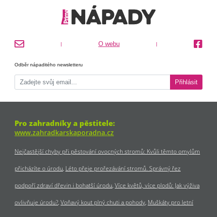
O webu
|
|
Odběr nápaditého newsletteru
Přihlásit
Pro zahradníky a pěstitele:
www.zahradkarskaporadna.cz
Nejčastější chyby při pěstování ovocných stromů: Kvůli těmto omylům
přicházíte o úrodu
Léto přeje prořezávání stromů. Správný řez
podpoří zdraví dřevin i bohatší úrodu
Více květů, více plodů: Jak výživa
ovlivňuje úrodu?
Voňavý kout plný chuti a pohody
Muškáty pro letní