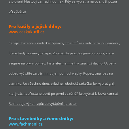
stolování
Plastový zahradní domek: Kdy se vyplatí a na co si dát pozor
při výběru?
Pro kutily a jejich dílny:
www.ceskykutil.cz
Kapající bazénová nádržka? Správný tmel může ušetřit drahou výměnu
Staré bedýnky nevyhazujte. Proměníte je v designovou polici, která
zaujme na první pohled
Instalatéři tenhle trik znají už dávno. Ucpaný
odpad vyčistíte za pár minut jen pomocí wapky
Kopec, tma, pes na
trávníku. Co všechno dnes zvládne robotická sekačka
Jak vybrat gril,
který vás nepřestane bavit po první sezóně?
Jak vybrat krbová kamna?
Rozhoduje výkon, způsob vytápění i prostor
Pro stavebníky a řemeslníky:
www.fachmani.cz