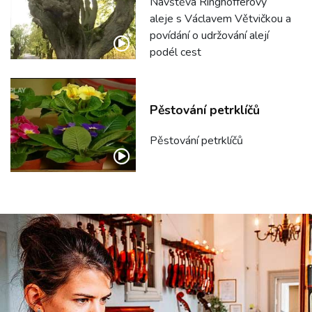
Návštěva Ringhofferovy
aleje s Václavem Větvičkou a
povídání o udržování alejí
podél cest
Pěstování petrklíčů
Pěstování petrklíčů