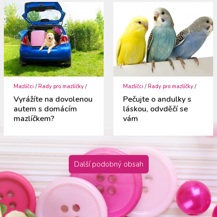
Mazlíčci
/
Rady pro mazlíčky
/
Mazlíčci
/
Rady pro mazlíčky
/
Vyrážíte na dovolenou
Pečujte o andulky s
autem s domácím
láskou, odvděčí se
mazlíčkem?
vám
Další podobný obsah