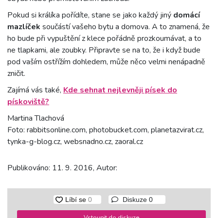
Pokud si králíka pořídíte, stane se jako každý jiný
domácí
mazlíček
součástí vašeho bytu a domova. A to znamená, že
ho bude při vypuštění z klece pořádně prozkoumávat, a to
ne tlapkami, ale zoubky. Připravte se na to, že i když bude
pod vaším ostřížím dohledem, může něco velmi nenápadně
zničit.
Zajímá vás také,
Kde sehnat nejlevněji písek do
pískoviště?
Martina Tlachová
Foto: rabbitsonline.com, photobucket.com, planetazvirat.cz,
tynka-g-blog.cz, websnadno.cz, zaoral.cz
Publikováno: 11. 9. 2016, Autor:
Diskuze
0
Vstoupit do diskuze