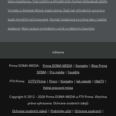
letos nesežerou. Tyto rostliny a přírodní triky fungují překvapivě dobře
Vyrobte si šlehané tělové máslo doma: Stačí pár přírodních surovin a
bude jemnější než kupované
Domácí pistáciová zmrzlina jako z italské
gelaterie
Moje cesta k originálním ručně vyráběným šperkům
reklama
Prima DOMA MEDIA:
Prima DOMA MEDIA
|
Kontakty
|
Blog Prima
DOMA
|
Pro média
|
Soutěže
FTV Prima:
O FTV Prima
|
Press
|
Kontakty
|
Jak naladit
|
HbbTV
|
Volná pracovní místa
Copyright © 2012 – 2026 Prima DOMA MEDIA a FTV Prima. Všechna
práva vyhrazena. Ochrana osobních údajů
Ochrana osobních údajů
|
Podmínky užití
|
Ochrana soukromí
|