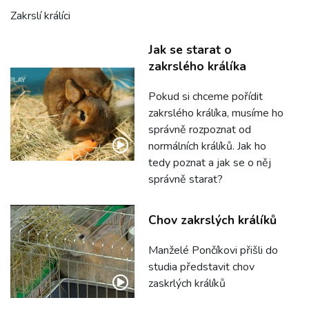
Zakrslí králíci
Jak se starat o
zakrslého králíka
Pokud si chceme pořídit
zakrslého králíka, musíme ho
správně rozpoznat od
normálních králíků. Jak ho
tedy poznat a jak se o něj
správně starat?
Chov zakrslých králíků
Manželé Pončíkovi přišli do
studia představit chov
zaskrlých králíků