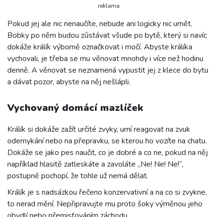
reklama
Pokud jej ale nic nenaučíte, nebude ani logicky nic umět.
Bobky po něm budou zůstávat všude po bytě, který si navíc
dokáže králík výborně označkovat i močí. Abyste králíka
vychovali, je třeba se mu věnovat mnohdy i více než hodinu
denně. A věnovat se neznamená vypustit jej z klece do bytu
a dávat pozor, abyste na něj nešlápli.
Vychovaný domácí mazlíček
Králík si dokáže zažít určité zvyky, umí reagovat na zvuk
odemykání nebo na přepravku, se kterou ho vozíte na chatu.
Dokáže se jako pes naučit, co je dobré a co ne, pokud na něj
například hlasitě zatleskáte a zavoláte „Ne! Ne! Ne!“,
postupně pochopí, že tohle už nemá dělat.
Králík je s nadsázkou řečeno konzervativní a na co si zvykne,
to nerad mění. Nepřipravujte mu proto šoky výměnou jeho
obydlí nebo přemisťováním záchodu.