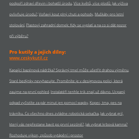
podpoří zdraví dřevin i bohatší úrodu
Více květů, více plodů: Jak výživa
ovlivňuje úrodu?
Voňavý kout plný chuti a pohody
Muškáty pro letní
stolování
Plastový zahradní domek: Kdy se vyplatí a na co si dát pozor
při výběru?
Pro kutily a jejich dílny:
www.ceskykutil.cz
Kapající bazénová nádržka? Správný tmel může ušetřit drahou výměnu
Staré bedýnky nevyhazujte. Proměníte je v designovou polici, která
zaujme na první pohled
Instalatéři tenhle trik znají už dávno. Ucpaný
odpad vyčistíte za pár minut jen pomocí wapky
Kopec, tma, pes na
trávníku. Co všechno dnes zvládne robotická sekačka
Jak vybrat gril,
který vás nepřestane bavit po první sezóně?
Jak vybrat krbová kamna?
Rozhoduje výkon, způsob vytápění i prostor