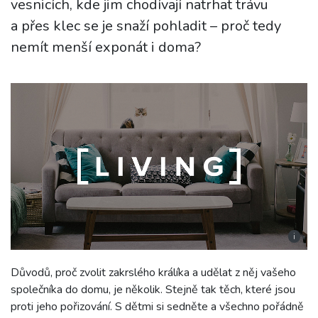
vesnicích, kde jim chodívají natrhat trávu
a přes klec se je snaží pohladit – proč tedy
nemít menší exponát i doma?
i
Důvodů, proč zvolit zakrslého králíka a udělat z něj vašeho
společníka do domu, je několik. Stejně tak těch, které jsou
proti jeho pořizování. S dětmi si sedněte a všechno pořádně