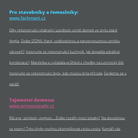
Pro stavebníky a řemeslníky:
www.fachmani.cz
Díky rekonstrukci chátrající usedlosti vznikl domek ve stylu staré
Anglie
Znáte IZONIL Hard, voděodolnou a paropropustnou omítku
zároveň?
Inpsirujte se rekonstrukcí kuchyně. Jak dopadla odvážná
kombinace?
Manželka si vyžádala průhled z chodby na Lomnický štít
Inspirujte se rekonstrukcí bytu, kde múzou byla příroda
Sejdeme se v
garáži
Tajemství domova:
www.primanapady.cz
Rib eye, striploin, mignon… Znáte rozdíly mezi steaky?
Na dovolenou
se psem? Tyto chyby mohou zkomplikovat celou cestu
Komáři vás