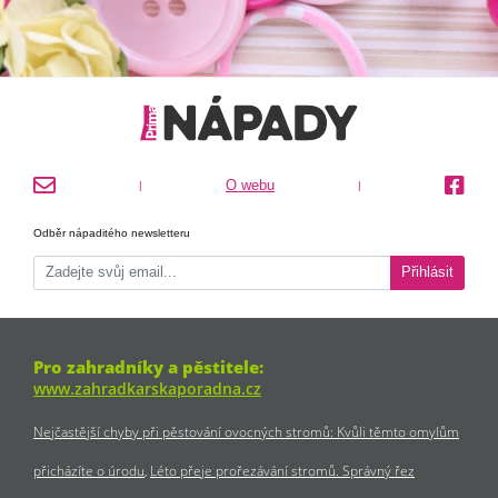
O webu
|
|
Odběr nápaditého newsletteru
Přihlásit
Pro zahradníky a pěstitele:
www.zahradkarskaporadna.cz
Nejčastější chyby při pěstování ovocných stromů: Kvůli těmto omylům
přicházíte o úrodu
Léto přeje prořezávání stromů. Správný řez