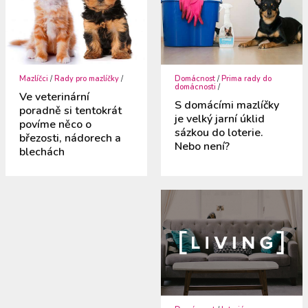
Mazlíčci
/
Rady pro mazlíčky
/
Domácnost
/
Prima rady do
domácnosti
/
Ve veterinární
S domácími mazlíčky
poradně si tentokrát
je velký jarní úklid
povíme něco o
sázkou do loterie.
březosti, nádorech a
Nebo není?
blechách