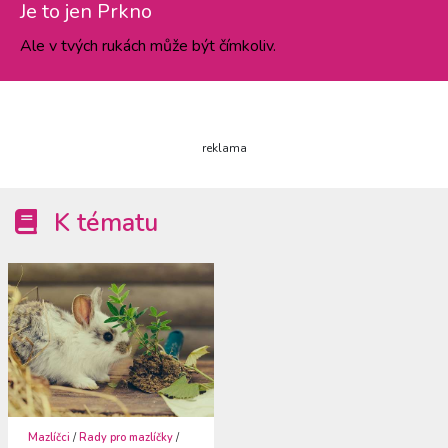
Je to jen Prkno
Ale v tvých rukách může být čímkoliv.
reklama
K tématu
Mazlíčci
/
Rady pro mazlíčky
/