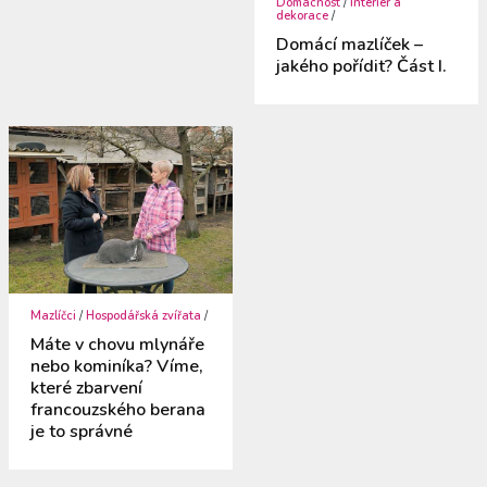
Domácnost
/
Interiér a
dekorace
/
Domácí mazlíček –
jakého pořídit? Část I.
Mazlíčci
/
Hospodářská zvířata
/
Máte v chovu mlynáře
nebo kominíka? Víme,
které zbarvení
francouzského berana
je to správné