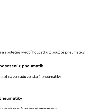
a společně vyrobí houpačku z použité pneumatiky.
posezení z pneumatik
uret na zahradu ze staré pneumatiky
 pneumatiky
vyrobit truhlík ze staré pneumatiky.