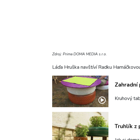
Zdroj: Prima DOMA MEDIA s.r.o.
Láďa Hruška navštíví Radku Hamáčkovou 
Zahradní 
Kruhový tab
Truhlík z
Jak si doma 