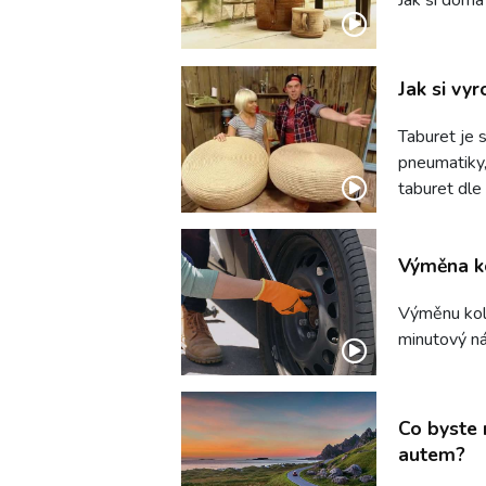
Jak si vy
Taburet je 
pneumatiky, 
taburet dle
Výměna ko
Výměnu kola
minutový ná
Co byste 
autem?