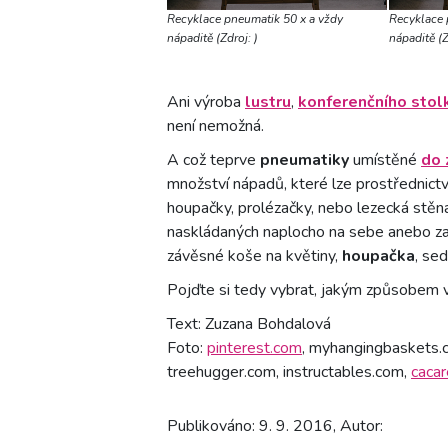
Recyklace pneumatik 50 x a vždy
Recyklace 
nápaditě (Zdroj: )
nápaditě (Z
Ani výroba
lustru
,
konferenčního stol
není nemožná.
A což teprve
pneumatiky
umístěné
do 
množství nápadů, které lze prostřednict
houpačky, prolézačky, nebo lezecká stě
naskládaných naplocho na sebe anebo z
závěsné koše na květiny,
houpačka
, se
Pojďte si tedy vybrat, jakým způsobem v
Text: Zuzana Bohdalová
Foto:
pinterest.com
, myhangingbaskets.
treehugger.com, instructables.com,
cacar
Publikováno: 9. 9. 2016, Autor: