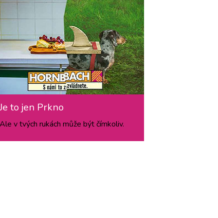
Je to jen Prkno
Ale v tvých rukách může být čímkoliv.