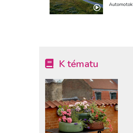
Automotokl
K tématu