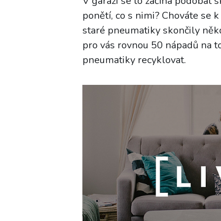
V garáži se to začíná podobat s
ponětí, co s nimi? Chováte se 
staré pneumatiky skončily něk
pro vás rovnou 50 nápadů na to
pneumatiky recyklovat.