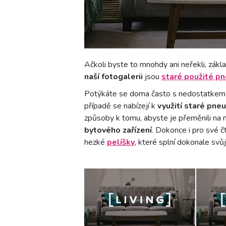
Ačkoli byste to mnohdy ani neřekli, zák
naší fotogalerii
jsou
staré použité p
Potýkáte se doma často s nedostatkem
případě se nabízejí k
využití staré pne
způsoby k tomu, abyste je přeměnili na n
bytového zařízení
. Dokonce i pro své 
hezké
pelíšky
, které splní dokonale svůj 