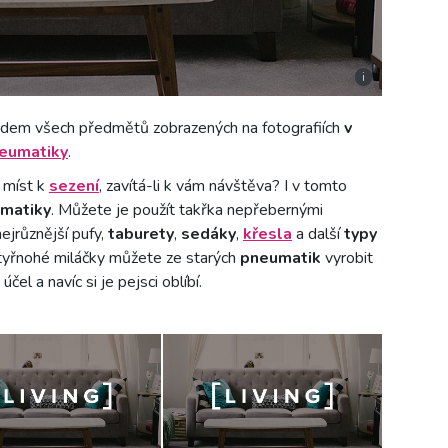
i
ladem všech předmětů zobrazených na fotografiích
v
neumatiky
.
 míst k
sezení
, zavítá-li k vám návštěva? I v tomto
umatiky
. Můžete je použít takřka nepřebernými
ejrůznější pufy,
taburety
,
sedáky
,
křesla
a další
typy
čtyřnohé miláčky můžete ze starých
pneumatik
vyrobit
účel a navíc si je pejsci oblíbí.