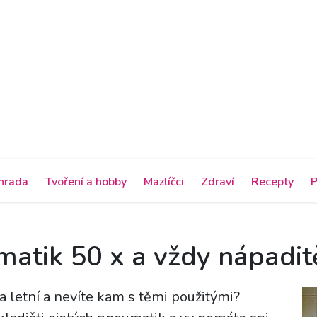
hrada
Tvoření a hobby
Mazlíčci
Zdraví
Recepty
P
atik 50 x a vždy nápadit
a letní a nevíte kam s těmi použitými?