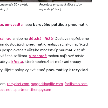
pneumatik 50 x a vždy
Recyklace pneumatik 50 x a vždy
droj: )
nápaditě (Zdroj: )
ku
,
umyvadla
nebo
barového pultíku z pneumatik
zahrad
anebo na
dětská hřiště
! Doslova nepřeberné
vím dosloužilých
pneumatik
realizovat, jako například
na pospojovaná z většího množství
pneumatik
ať už
avěšená zešikma.
V zahradě
mohou najít své místo
dačky a
křesla
, které neohrozí ani mráz ani kroupy.
yužijete právy vy své staré
pneumatiky k recyklaci
.
com,
recyclart.com
,
ruggedthuglife.com
,
facilisimo.com
,
eco.net
,
apartmenttherapy.com