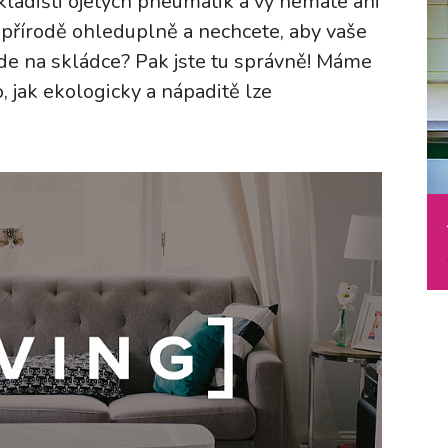
kladišti ojetých pneumatik a vy nemáte ani
k přírodě ohleduplně a nechcete, aby vaše
de na skládce? Pak jste tu správně! Máme
, jak ekologicky a nápaditě lze