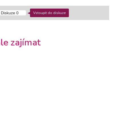
Vstoupit do diskuze
Diskuze
0
le zajímat