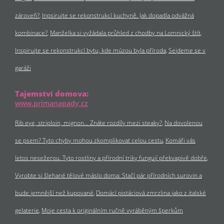
zároveň?
Inpsirujte se rekonstrukcí kuchyně. Jak dopadla odvážná
kombinace?
Manželka si vyžádala průhled z chodby na Lomnický štít
Inspirujte se rekonstrukcí bytu, kde múzou byla příroda
Sejdeme se v
garáži
Tajemství domova:
www.primanapady.cz
Rib eye, striploin, mignon… Znáte rozdíly mezi steaky?
Na dovolenou
se psem? Tyto chyby mohou zkomplikovat celou cestu
Komáři vás
letos nesežerou. Tyto rostliny a přírodní triky fungují překvapivě dobře
Vyrobte si šlehané tělové máslo doma: Stačí pár přírodních surovin a
bude jemnější než kupované
Domácí pistáciová zmrzlina jako z italské
gelaterie
Moje cesta k originálním ručně vyráběným šperkům