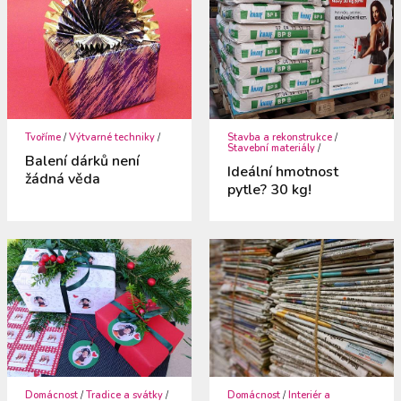
Tvoříme
/
Výtvarné techniky
/
Stavba a rekonstrukce
/
Stavební materiály
/
Balení dárků není
Ideální hmotnost
žádná věda
pytle? 30 kg!
Domácnost
/
Tradice a svátky
/
Domácnost
/
Interiér a