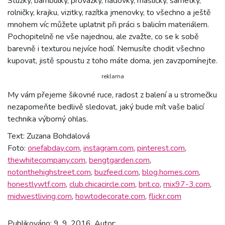
Stužky, bambulky, provázky, hadovky, mašličky, sametky,
rolničky, krajku, vizitky, razítka jmenovky, to všechno a ještě
mnohem víc můžete uplatnit při práci s balicím materiálem.
Pochopitelně ne vše najednou, ale zvažte, co se k sobě
barevně i texturou nejvíce hodí. Nemusíte chodit všechno
kupovat, jistě spoustu z toho máte doma, jen zavzpomínejte.
reklama
My vám přejeme šikovné ruce, radost z balení a u stromečku
nezapomeňte bedlivě sledovat, jaký bude mít vaše balicí
technika výborný ohlas.
Text: Zuzana Bohdalová
Foto:
onefabday.com
,
instagram.com
,
pinterest.com
,
thewhitecompany.com
,
bengtgarden.com
,
notonthehighstreet.com
,
buzfeed.com
,
blog.homes.com
,
honestlywtf.com
,
club.chicacircle.com
,
brit.co
,
mix97-3.com
,
midwestliving.com
,
howtodecorate.com
,
flickr.com
Publikováno: 9. 9. 2016, Autor: