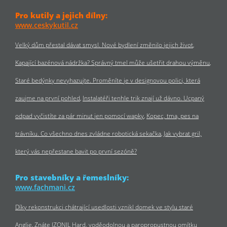
Pro kutily a jejich dílny:
www.ceskykutil.cz
Velký dům přestal dávat smysl. Nové bydlení změnilo jejich život
Kapající bazénová nádržka? Správný tmel může ušetřit drahou výměnu
Staré bedýnky nevyhazujte. Proměníte je v designovou polici, která
zaujme na první pohled
Instalatéři tenhle trik znají už dávno. Ucpaný
odpad vyčistíte za pár minut jen pomocí wapky
Kopec, tma, pes na
trávníku. Co všechno dnes zvládne robotická sekačka
Jak vybrat gril,
který vás nepřestane bavit po první sezóně?
Pro stavebníky a řemeslníky:
www.fachmani.cz
Díky rekonstrukci chátrající usedlosti vznikl domek ve stylu staré
Anglie
Znáte IZONIL Hard, voděodolnou a paropropustnou omítku