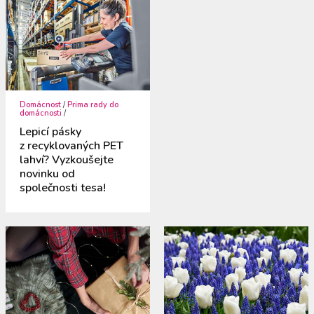
Domácnost
/
Prima rady do
domácnosti
/
Lepicí pásky
z recyklovaných PET
lahví? Vyzkoušejte
novinku od
společnosti tesa!