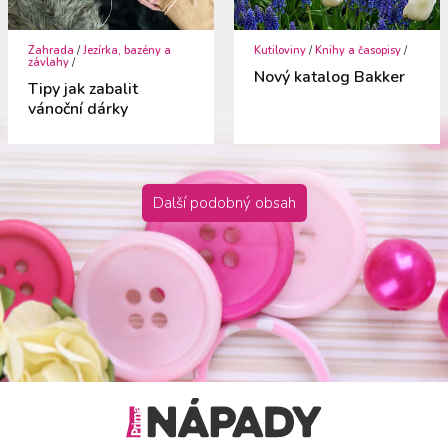
Zahrada
/
Jezírka, bazény a
Kutiloviny
/
Knihy a časopisy
/
závlahy
/
Nový katalog Bakker
Tipy jak zabalit
vánoční dárky
Další podobný obsah