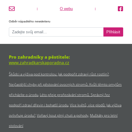
O webu
|
|
Odběr nápaditého newsletteru
Přihlásit
Pro zahradníky a pěstitele:
www.zahradkarskaporadna.cz
Škůdci a výživa pod kontrolou: Jak podpořit zdravý růst rostlin?
Nejčastější chyby při pěstování ovocných stromů: Kvůli těmto omylům
přicházíte o úrodu
Léto přeje prořezávání stromů. Správný řez
podpoří zdraví dřevin i bohatší úrodu
Více květů, více plodů: Jak výživa
ovlivňuje úrodu?
Voňavý kout plný chuti a pohody
Muškáty pro letní
stolování