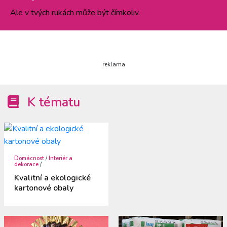
Ale v tvých rukách může být čímkoliv.
reklama
K tématu
Domácnost
/
Interiér a
dekorace
/
Kvalitní a ekologické
kartonové obaly