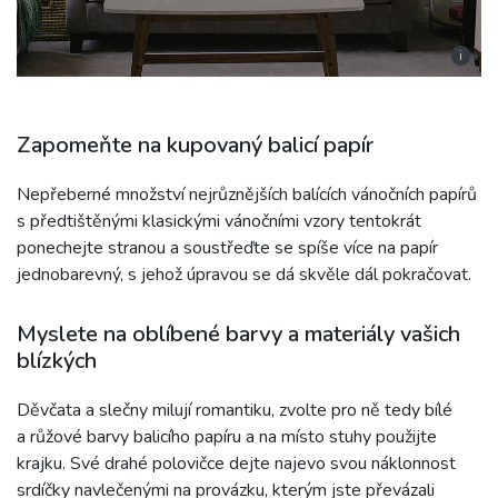
i
Zapomeňte na kupovaný balicí papír
Nepřeberné množství nejrůznějších balících vánočních papírů
s předtištěnými klasickými vánočními vzory tentokrát
ponechejte stranou a soustřeďte se spíše více na papír
jednobarevný, s jehož úpravou se dá skvěle dál pokračovat.
Myslete na oblíbené barvy a materiály vašich
blízkých
Děvčata a slečny milují romantiku, zvolte pro ně tedy bílé
a růžové barvy balicího papíru a na místo stuhy použijte
krajku. Své drahé polovičce dejte najevo svou náklonnost
srdíčky navlečenými na provázku, kterým jste převázali