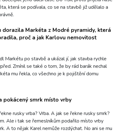
 která se podívala, co se na stavbě již udělalo a
právně.
 dorazila Markéta z Modré pyramidy, která
oradila, proč a jak Karlovu nemovitost
dl Markétu po stavbě a ukázal jí, jak stavba rychle
před. Zmínil se také o tom, že by rád barák nechal
arkéta mu řekla, co všechno je k pojištění domu
a pokácený smrk místo vrby
 řekne rusky vrba? Vrba. A jak se řekne rusky smrk?
 Ale i tak se řemeslníkům podařilo místo vrby
k. A to nějak Karel nemůže rozdýchat. No ani se mu