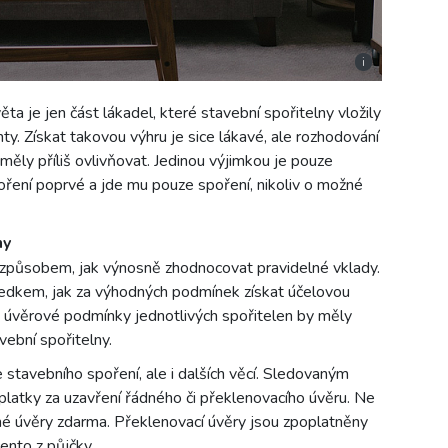
i
 je jen část lákadel, které stavební spořitelny vložily
ty. Získat takovou výhru je sice lákavé, ale rozhodování
eměly příliš ovlivňovat. Jedinou výjimkou je pouze
poření poprvé a jde mu pouze spoření, nikoliv o možné
ny
způsobem, jak výnosně zhodnocovat pravidelné vklady.
ředkem, jak za výhodných podmínek získat účelovou
ké úvěrové podmínky jednotlivých spořitelen by měly
ební spořitelny.
 stavebního spoření, ale i dalších věcí. Sledovaným
platky za uzavření řádného či překlenovacího úvěru. Ne
dné úvěry zdarma. Překlenovací úvěry jsou zpoplatněny
ento z půjčky.