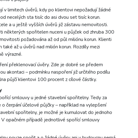
í v limitech úvěrů, kdy po klientovi nepožadují žádné
od necelých sta tisíc do asi dvou set tisíc korun.
tele a u ještě vyšších úvěrů již zástavu nemovitosti.
ti některých spořitelen nuceni u půjček od zhruba 300
emovitosti požadována až od půl miliónu korun. Klienti
také až u úvěrů nad milión korun. Rozdíly mezi
ě výrazné.
oření překlenovací úvěry. Zde je dobré se předem
ou akontaci – podmínku naspoření již určitého podílu
na půjčí klientovi 100 procent z cílové částky.
y
ořící smlouvy u jedné stavební spořitelny. Tedy za
 o čerpání účelové půjčky – například na vylepšení
tavební spořitelny, je možné je kumulovat do jednoho
 V opačném případě jednotlivé spořící smlouvy
elny pouze spořit a o žádné úvěry ani v budoucnu nemá