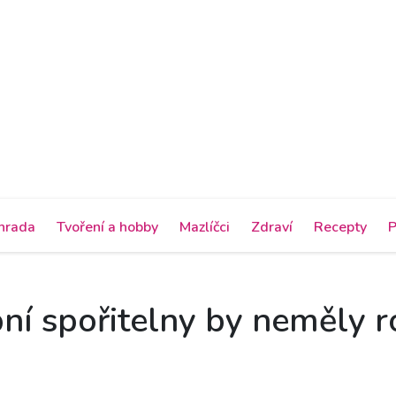
hrada
Tvoření a hobby
Mazlíčci
Zdraví
Recepty
P
ní spořitelny by neměly r