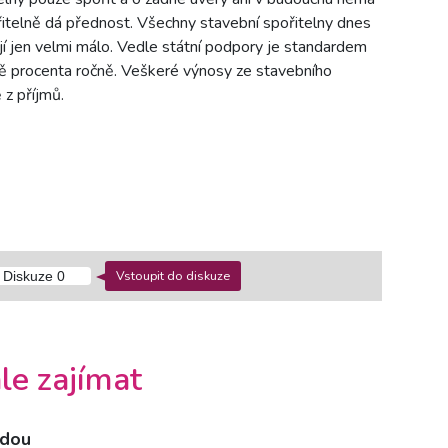
řitelně dá přednost. Všechny stavební spořitelny dnes
ují jen velmi málo. Vedle státní podpory je standardem
vě procenta ročně. Veškeré výnosy ze stavebního
z příjmů.
Vstoupit do diskuze
Diskuze
0
le zajímat
idou