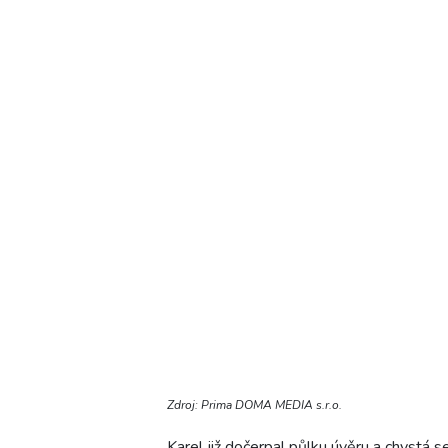
Zdroj: Prima DOMA MEDIA s.r.o.
Karel již dočerpal půlku úvěru a chystá se