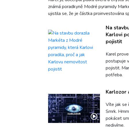
známá poradkyně Modré pyramidy Markéta,
ujistila se, že je částka proinvestována s
Na stavbu
Karlovi p
pojistit
Karel prove
postupuje v
pojistit. M
potřeba.
Karlozor 
Víte jak se
Smrk. Hmmm.
pokácet smr
nedivíme.