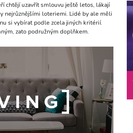
í chtějí uzavřít smlouvu ještě letos, lákají
ny nejrůznějšími loteriemi. Lidé by ale měli
u si vybírat podle zcela jiných kritérií.
jemným, zato podružným doplňkem.