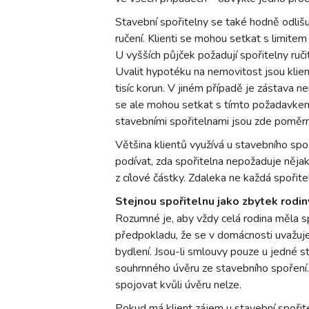
Stavební spořitelny se také hodně odlišuj
ručení. Klienti se mohou setkat s limitem 
U vyšších půjček požadují spořitelny ruči
Uvalit hypotéku na nemovitost jsou klien
tisíc korun. V jiném případě je zástava n
se ale mohou setkat s tímto požadavkem 
stavebními spořitelnami jsou zde poměrn
Většina klientů využívá u stavebního sp
podívat, zda spořitelna nepožaduje nějak
z cílové částky. Zdaleka ne každá spořitel
Stejnou spořitelnu jako zbytek rodin
Rozumné je, aby vždy celá rodina měla sp
předpokladu, že se v domácnosti uvažuje
bydlení. Jsou-li smlouvy pouze u jedné s
souhrnného úvěru ze stavebního spoření.
spojovat kvůli úvěru nelze.
Pokud má klient zájem u stavební spořit