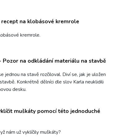
í recept na klobásové kremrole
lobásové kremrole.
- Pozor na odkládání materiálu na stavbě
e jednou na stavě rozčiloval. Diví se, jak je uložen
stavbě. Konkrétně dělníci dle slov Karla neuklidili
novou desku.
klíčit muškáty pomocí této jednoduché
dyž nám už vyklíčily muškáty?