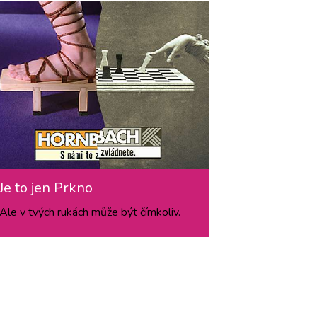
Je to jen Prkno
Ale v tvých rukách může být čímkoliv.