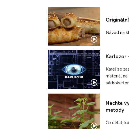
Origináln
Návod na k
Karlozor 
Karel se zas
materiál na 
sádrokarto
Nechte vy
metody
Co dělat, k