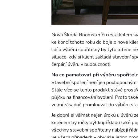
Nová Škoda Roomster či cesta kolem světa
ke konci tohoto roku do boje o nové klien
lidí o výběru spořitelny by tyto loterie n
situace, kdy si klient zakládá stavební s
čerpání úvěru v budoucnosti.
Na co pamatovat při výběru spořitel
Stavební spoření není jen pouhopouhým 
Stále více se tento produkt stává prost
půjčku na financování bydlení. Proto ta
velmi zásadně promlouvat do výběru stav
Je dobré si všímat nejen úroků u úvěrů ze
kritériem by měly být kupříkladu také po
všechny stavební spořitelny nabízejí řá
ve všech případech – obvykle jedno proc