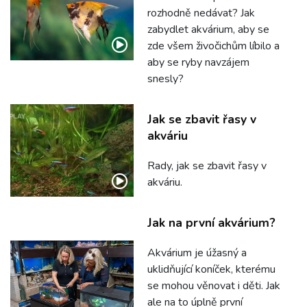
rozhodně nedávat? Jak
zabydlet akvárium, aby se
zde všem živočichům líbilo a
aby se ryby navzájem
snesly?
Jak se zbavit řasy v
akváriu
Rady, jak se zbavit řasy v
akváriu.
Jak na první akvárium?
Akvárium je úžasný a
uklidňující koníček, kterému
se mohou věnovat i děti. Jak
ale na to úplně první