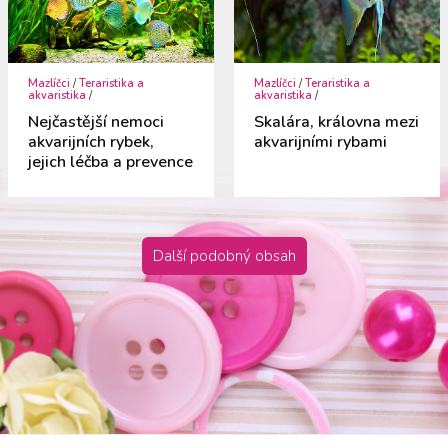
Mazlíčci
/
Teraristika a
Mazlíčci
/
Teraristika a
akvaristika
/
akvaristika
/
Nejčastější nemoci
Skalára, královna mezi
akvarijních rybek,
akvarijními rybami
jejich léčba a prevence
Další podobný obsah