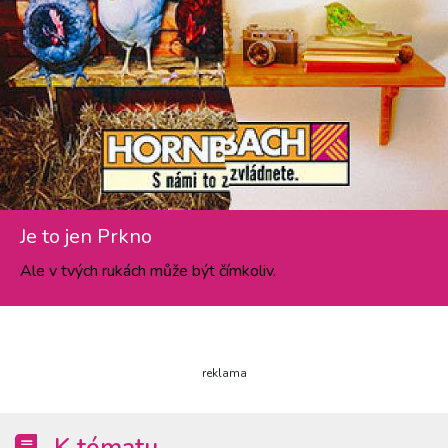
Je to jen Prkno
Ale v tvých rukách může být čímkoliv.
reklama
K tématu