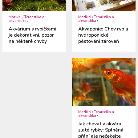
Mazlíčci
/
Teraristika a
Mazlíčci
/
Teraristika a
akvaristika
/
akvaristika
/
Akvárium s rybičkami
Akvaponie: Chov ryb a
je dekorativní, pozor
hydroponické
na některé chyby
pěstování zároveň
Mazlíčci
/
Teraristika a
akvaristika
/
Jak chovat v akváriu
zlaté rybky: Splněná
přání ale nečekejte