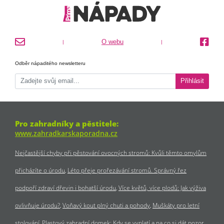
O webu
|
|
Odběr nápaditého newsletteru
Přihlásit
Pro zahradníky a pěstitele:
www.zahradkarskaporadna.cz
Nejčastější chyby při pěstování ovocných stromů: Kvůli těmto omylům
přicházíte o úrodu
Léto přeje prořezávání stromů. Správný řez
podpoří zdraví dřevin i bohatší úrodu
Více květů, více plodů: Jak výživa
ovlivňuje úrodu?
Voňavý kout plný chuti a pohody
Muškáty pro letní
stolování
Plastový zahradní domek: Kdy se vyplatí a na co si dát pozor