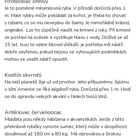
Hrotočelec ohnivý
Je to poměrně mírumilovná ryba. V přírodě dorůstá přes 1
m. Malé rybky může pokládat za kořist, je třeba ho chovat
s rybami, co se mu nevejdou do tlamy. Je mimořádně krásný,
originální. Lze ho úspěšně naučit na krmení z ruky. Při krmení
se postaví na ocásek a vystrkuje hlavu z vody. Dožívá se až
25 let. Jsou to velmi šikovní útěkáři, je potřeba mít nádrž
dobře zavřenou, pokud nejsou ve vyhovujících podmínkách,
mohou se snažit nádrž opustit.
Kostlín skvrnitý
Na naší planetě žije už od prvohor. Jeho příbuznému, žijícímu
v Jižní Americe se říká aligátoří ryba. Dorůstá přes 1 m. Hodí
se do opravdu velkých akvárií v řádech tisíců litrů.
Anténovec červenoocas
Mláďata jsou někdy nabízena v akvaristikách. Jenže z této
překrásné rybičky vyroste sumec, který může v dospělosti
dosáhnout až 180 cm a 80 kg. Má obrovskou a širokou