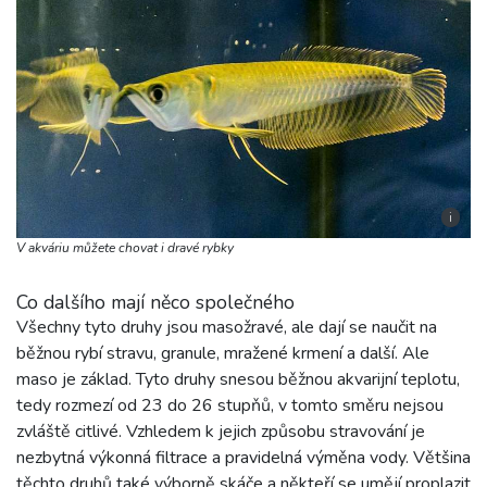
i
V akváriu můžete chovat i dravé rybky
Co dalšího mají něco společného
Všechny tyto druhy jsou masožravé, ale dají se naučit na
běžnou rybí stravu, granule, mražené krmení a další. Ale
maso je základ. Tyto druhy snesou běžnou akvarijní teplotu,
tedy rozmezí od 23 do 26 stupňů, v tomto směru nejsou
zvláště citlivé. Vzhledem k jejich způsobu stravování je
nezbytná výkonná filtrace a pravidelná výměna vody. Většina
těchto druhů také výborně skáče a někteří se umějí proplazit