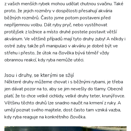
z vašich menších rybek mohou udělat chutnou svačinu. Také
proto, že jejich rozměry v dospělosti přesahují akvária
běžných rozměrů. Často jsme potom postaveni před
nepříjemnou volbu. Dát ryby pryč, nebo vystěhovat
protějšek z ložnice a místo druhé postele postavit větší
akvárium. Ve většině případů mají tyto druhy zuby! A někdy i
ostré zuby, takže při manipulaci v akváriu je dobré být ve
střehu i přesto, že útok na člověka bývá téměř vždy
obrannou reakcí, kdy ryba nemůže utéci.
Jsou i druhy, se kterými se sžijí
Některé druhy můžeme chovat i s běžnými rybami, je třeba
jen dávat pozor na to, aby se jim nevešly do tlamy. Obecně
platí, že to chce velké cichlidy, velké druhy teter, krunýřovce.
Většinu těchto druhů lze snadno naučit na krmení z ruky. A
umějí poznat svého majitele, dost často tam vzniká vazba,
kdy ryba reaguje na konkrétního člověka.