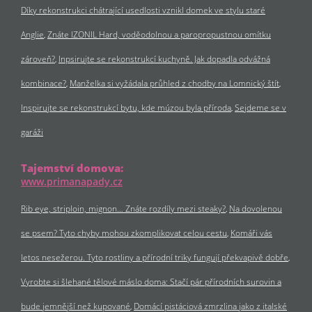
Díky rekonstrukci chátrající usedlosti vznikl domek ve stylu staré
Anglie
Znáte IZONIL Hard, voděodolnou a paropropustnou omítku
zároveň?
Inpsirujte se rekonstrukcí kuchyně. Jak dopadla odvážná
kombinace?
Manželka si vyžádala průhled z chodby na Lomnický štít
Inspirujte se rekonstrukcí bytu, kde múzou byla příroda
Sejdeme se v
garáži
Tajemství domova:
www.primanapady.cz
Rib eye, striploin, mignon… Znáte rozdíly mezi steaky?
Na dovolenou
se psem? Tyto chyby mohou zkomplikovat celou cestu
Komáři vás
letos nesežerou. Tyto rostliny a přírodní triky fungují překvapivě dobře
Vyrobte si šlehané tělové máslo doma: Stačí pár přírodních surovin a
bude jemnější než kupované
Domácí pistáciová zmrzlina jako z italské