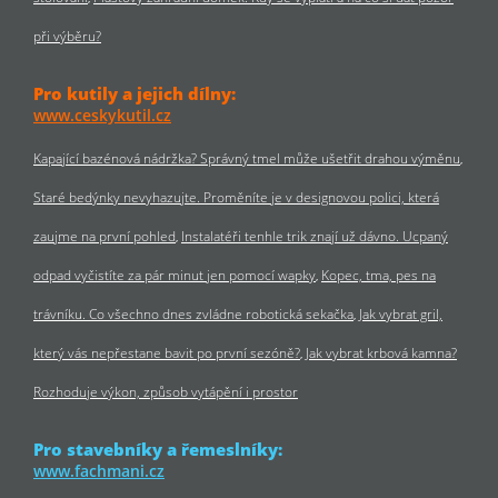
při výběru?
Pro kutily a jejich dílny:
www.ceskykutil.cz
Kapající bazénová nádržka? Správný tmel může ušetřit drahou výměnu
Staré bedýnky nevyhazujte. Proměníte je v designovou polici, která
zaujme na první pohled
Instalatéři tenhle trik znají už dávno. Ucpaný
odpad vyčistíte za pár minut jen pomocí wapky
Kopec, tma, pes na
trávníku. Co všechno dnes zvládne robotická sekačka
Jak vybrat gril,
který vás nepřestane bavit po první sezóně?
Jak vybrat krbová kamna?
Rozhoduje výkon, způsob vytápění i prostor
Pro stavebníky a řemeslníky:
www.fachmani.cz