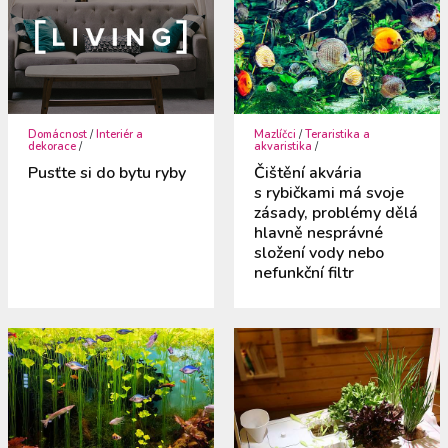
Domácnost
/
Interiér a
Mazlíčci
/
Teraristika a
dekorace
/
akvaristika
/
Pusťte si do bytu ryby
Čištění akvária
s rybičkami má svoje
zásady, problémy dělá
hlavně nesprávné
složení vody nebo
nefunkční filtr