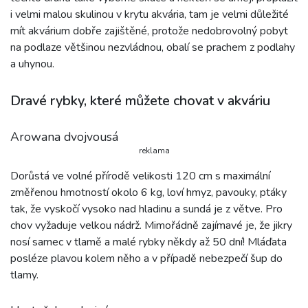
i velmi malou skulinou v krytu akvária, tam je velmi důležité
mít akvárium dobře zajištěné, protože nedobrovolný pobyt
na podlaze většinou nezvládnou, obalí se prachem z podlahy
a uhynou.
Dravé rybky, které můžete chovat v akváriu
Arowana dvojvousá
reklama
Dorůstá ve volné přírodě velikosti 120 cm s maximální
změřenou hmotností okolo 6 kg, loví hmyz, pavouky, ptáky
tak, že vyskočí vysoko nad hladinu a sundá je z větve. Pro
chov vyžaduje velkou nádrž. Mimořádně zajímavé je, že jikry
nosí samec v tlamě a malé rybky někdy až 50 dní! Mláďata
posléze plavou kolem něho a v případě nebezpečí šup do
tlamy.