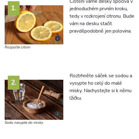
Čištění varné desky spočívá v
jednoduchém prvním kroku,
tedy v rozkrojení citronu. Bude
vám na desku stačit
pravděpodobně jen polovina.
i
Rozpulte citron
Roztrhněte sáček se sodou a
vysypte ho celý do malé
misky. Nachystejte si k němu
lžičku.
i
Sodu nasypte do misky