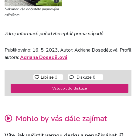
i
Nakonec vše dočistěte papírovým
ručníkem
Zdroj informací: pořad Receptář prima nápadů
Publikováno: 16. 5. 2023, Autor: Adriana Dosedělová, Profil
autora:
Adriana Dosedělová
Diskuze
0
Vstoupit do diskuze
Mohlo by vás dále zajímat
Víte, jak vyčistit varnou desku a nepoškrábat jí?