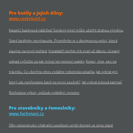
Pro kutily a jejich dílny:
www.ceskykutil.cz
Kapající bazénová nádržka? Správný tmel může ušetřit drahou výměnu
Staré bedýnky nevyhazujte. Proměníte je v designovou polici, která
zaujme na první pohled
Instalatéři tenhle trik znají už dávno. Ucpaný
odpad vyčistíte za pár minut jen pomocí wapky
Kopec, tma, pes na
trávníku. Co všechno dnes zvládne robotická sekačka
Jak vybrat gril,
který vás nepřestane bavit po první sezóně?
Jak vybrat krbová kamna?
Rozhoduje výkon, způsob vytápění i prostor
Pro stavebníky a řemeslníky:
www.fachmani.cz
Díky rekonstrukci chátrající usedlosti vznikl domek ve stylu staré