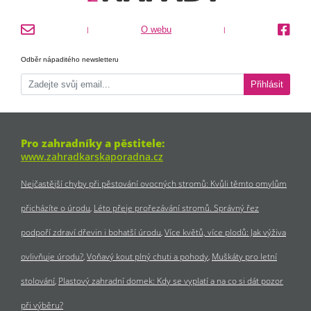
O webu
|
|
Odběr nápaditého newsletteru
Přihlásit
Pro zahradníky a pěstitele:
www.zahradkarskaporadna.cz
Nejčastější chyby při pěstování ovocných stromů: Kvůli těmto omylům
přicházíte o úrodu
Léto přeje prořezávání stromů. Správný řez
podpoří zdraví dřevin i bohatší úrodu
Více květů, více plodů: Jak výživa
ovlivňuje úrodu?
Voňavý kout plný chuti a pohody
Muškáty pro letní
stolování
Plastový zahradní domek: Kdy se vyplatí a na co si dát pozor
při výběru?