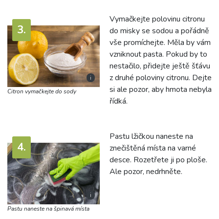
Vymačkejte polovinu citronu
do misky se sodou a pořádně
vše promíchejte. Měla by vám
vzniknout pasta. Pokud by to
nestačilo, přidejte ještě šťávu
z druhé poloviny citronu. Dejte
i
si ale pozor, aby hmota nebyla
Citron vymačkejte do sody
řídká.
Pastu lžičkou naneste na
znečištěná místa na varné
desce. Rozetřete ji po ploše.
Ale pozor, nedrhněte.
i
Pastu naneste na špinavá místa