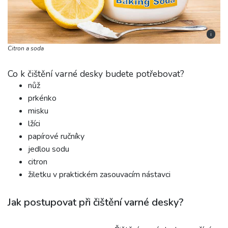
i
Citron a soda
Co k čištění varné desky budete potřebovat?
nůž
prkénko
misku
lžíci
papírové ručníky
jedlou sodu
citron
žiletku v praktickém zasouvacím nástavci
Jak postupovat při čištění varné desky?