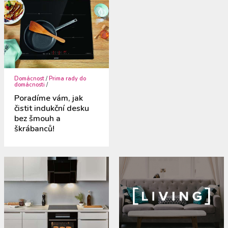
Domácnost
/
Prima rady do
domácnosti
/
Poradíme vám, jak
čistit indukční desku
bez šmouh a
škrábanců!