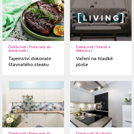
Domácnost
/
Prima rady do
Domácnost
/
Interiér a
domácnosti
/
dekorace
/
Tajemství dokonale
Vaření na hladké
šťavnatého steaku
ploše
Domácnost
/
Prima rady do
Domácnost
/
Kuchyně
/