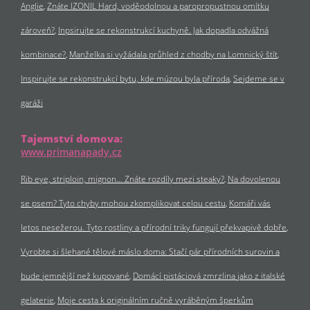
Anglie
Znáte IZONIL Hard, voděodolnou a paropropustnou omítku
zároveň?
Inpsirujte se rekonstrukcí kuchyně. Jak dopadla odvážná
kombinace?
Manželka si vyžádala průhled z chodby na Lomnický štít
Inspirujte se rekonstrukcí bytu, kde múzou byla příroda
Sejdeme se v
garáži
Tajemství domova:
www.primanapady.cz
Rib eye, striploin, mignon… Znáte rozdíly mezi steaky?
Na dovolenou
se psem? Tyto chyby mohou zkomplikovat celou cestu
Komáři vás
letos nesežerou. Tyto rostliny a přírodní triky fungují překvapivě dobře
Vyrobte si šlehané tělové máslo doma: Stačí pár přírodních surovin a
bude jemnější než kupované
Domácí pistáciová zmrzlina jako z italské
gelaterie
Moje cesta k originálním ručně vyráběným šperkům