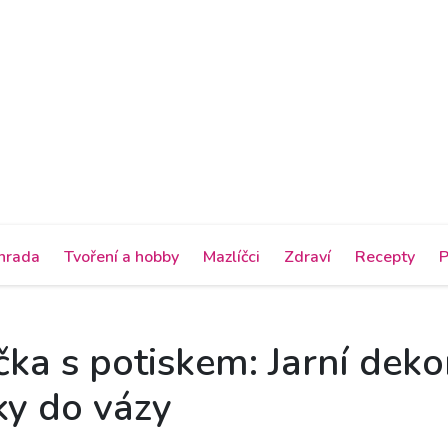
hrada
Tvoření a hobby
Mazlíčci
Zdraví
Recepty
P
čka s potiskem: Jarní deko
ky do vázy