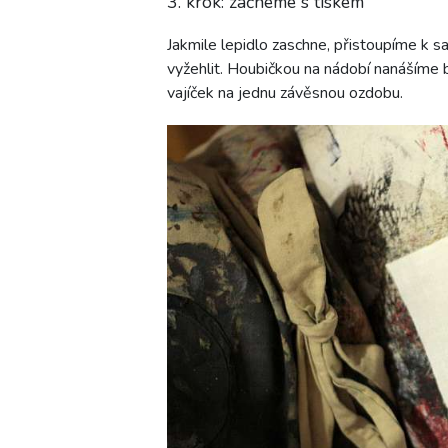
3. krok: začneme s tiskem
Jakmile lepidlo zaschne, přistoupíme k s
vyžehlit. Houbičkou na nádobí nanášíme 
vajíček na jednu závěsnou ozdobu.