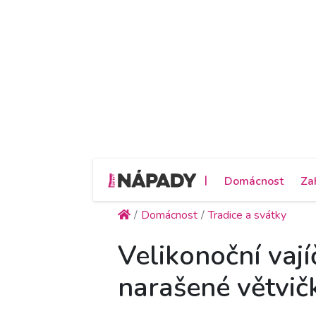
|
Domácnost
Za
Domácnost
Tradice a svátky
Velikonoční vají
narašené větvič