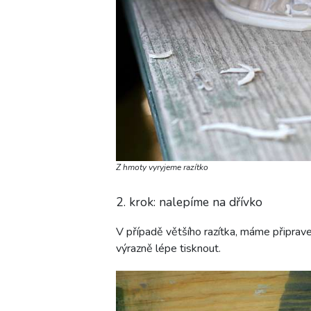
Z hmoty vyryjeme razítko
2. krok: nalepíme na dřívko
V případě většího razítka, máme připrav
výrazně lépe tisknout.