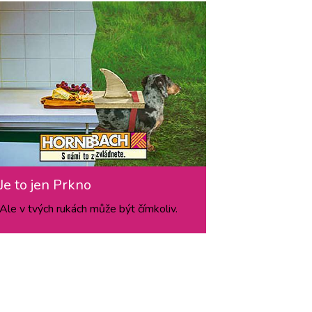
Je to jen Prkno
Ale v tvých rukách může být čímkoliv.