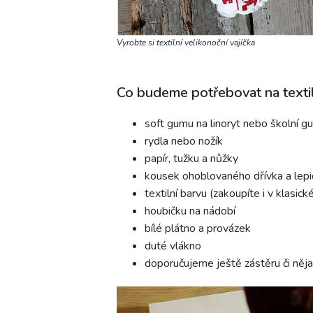
Vyrobte si textilní velikonoční vajíčka
Co budeme potřebovat na textiln
soft gumu na linoryt nebo školní g
rydla nebo nožík
papír, tužku a nůžky
kousek ohoblovaného dřívka a lepid
textilní barvu (zakoupíte i v klasick
houbičku na nádobí
bílé plátno a provázek
duté vlákno
doporučujeme ještě zástěru či něja