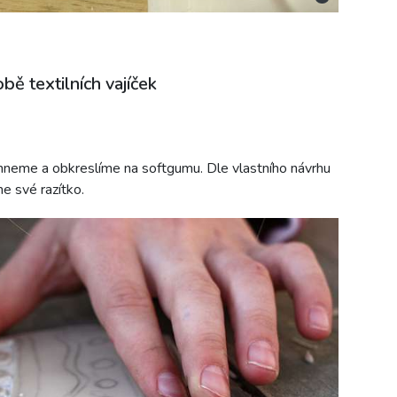
ě textilních vajíček
řihneme a obkreslíme na softgumu. Dle vlastního návrhu
e své razítko.