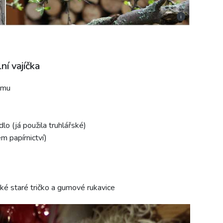
i
í vajíčka
umu
lo (já použila truhlářské)
ém papírnictví)
ké staré tričko a gumové rukavice