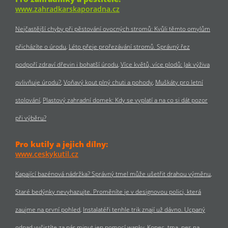
www.zahradkarskaporadna.cz
Nejčastější chyby při pěstování ovocných stromů: Kvůli těmto omylům
přicházíte o úrodu
Léto přeje prořezávání stromů. Správný řez
podpoří zdraví dřevin i bohatší úrodu
Více květů, více plodů: Jak výživa
ovlivňuje úrodu?
Voňavý kout plný chuti a pohody
Muškáty pro letní
stolování
Plastový zahradní domek: Kdy se vyplatí a na co si dát pozor
při výběru?
Pro kutily a jejich dílny:
www.ceskykutil.cz
Kapající bazénová nádržka? Správný tmel může ušetřit drahou výměnu
Staré bedýnky nevyhazujte. Proměníte je v designovou polici, která
zaujme na první pohled
Instalatéři tenhle trik znají už dávno. Ucpaný
odpad vyčistíte za pár minut jen pomocí wapky
Kopec, tma, pes na