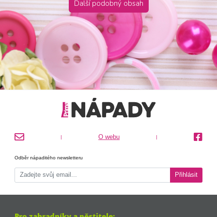
Další podobný obsah
O webu
|
|
Odběr nápaditého newsletteru
Přihlásit
Pro zahradníky a pěstitele: