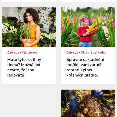
Zahrada
/
Pěstujeme
/
Zahrada
/
Okrasná zahrada
/
Máte tyto rostliny
Správné uskladnění
doma? Možná ani
mečíků vám zaručí
nevíte, že jsou
zahradu plnou
jedovaté
krásných gladiol