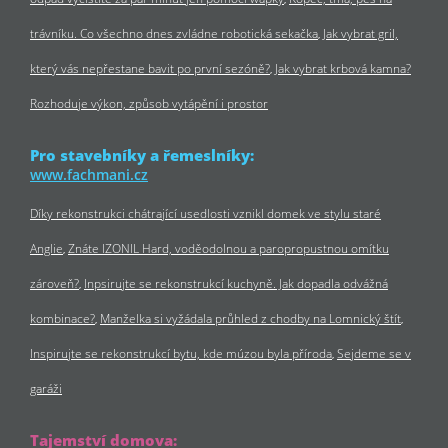
trávníku. Co všechno dnes zvládne robotická sekačka
Jak vybrat gril,
který vás nepřestane bavit po první sezóně?
Jak vybrat krbová kamna?
Rozhoduje výkon, způsob vytápění i prostor
Pro stavebníky a řemeslníky:
www.fachmani.cz
Díky rekonstrukci chátrající usedlosti vznikl domek ve stylu staré
Anglie
Znáte IZONIL Hard, voděodolnou a paropropustnou omítku
zároveň?
Inpsirujte se rekonstrukcí kuchyně. Jak dopadla odvážná
kombinace?
Manželka si vyžádala průhled z chodby na Lomnický štít
Inspirujte se rekonstrukcí bytu, kde múzou byla příroda
Sejdeme se v
garáži
Tajemství domova: