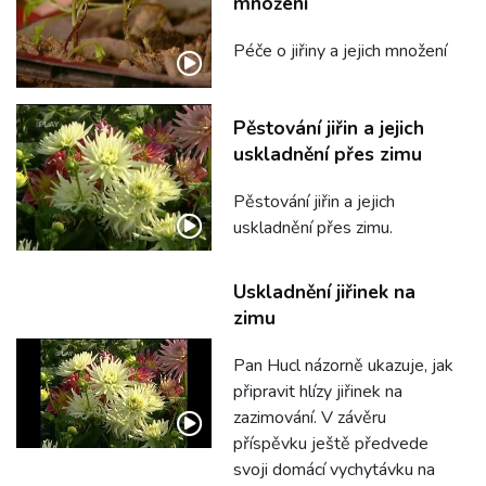
množení
Péče o jiřiny a jejich množení
Pěstování jiřin a jejich
uskladnění přes zimu
Pěstování jiřin a jejich
uskladnění přes zimu.
Uskladnění jiřinek na
zimu
Pan Hucl názorně ukazuje, jak
připravit hlízy jiřinek na
zazimování. V závěru
příspěvku ještě předvede
svoji domácí vychytávku na