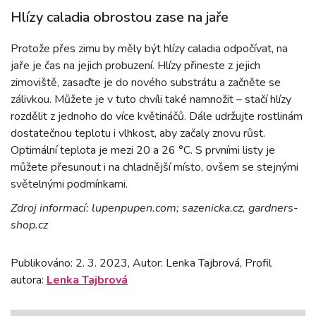
Hlízy caladia obrostou zase na jaře
Protože přes zimu by měly být hlízy caladia odpočívat, na
jaře je čas na jejich probuzení. Hlízy přineste z jejich
zimoviště, zasaďte je do nového substrátu a začněte se
zálivkou. Můžete je v tuto chvíli také namnožit – stačí hlízy
rozdělit z jednoho do více květináčů. Dále udržujte rostlinám
dostatečnou teplotu i vlhkost, aby začaly znovu růst.
Optimální teplota je mezi 20 a 26 °C. S prvními listy je
můžete přesunout i na chladnější místo, ovšem se stejnými
světelnými podmínkami.
Zdroj informací: lupenpupen.com; sazenicka.cz, gardners-
shop.cz
Publikováno: 2. 3. 2023, Autor: Lenka Tajbrová, Profil
autora:
Lenka Tajbrová