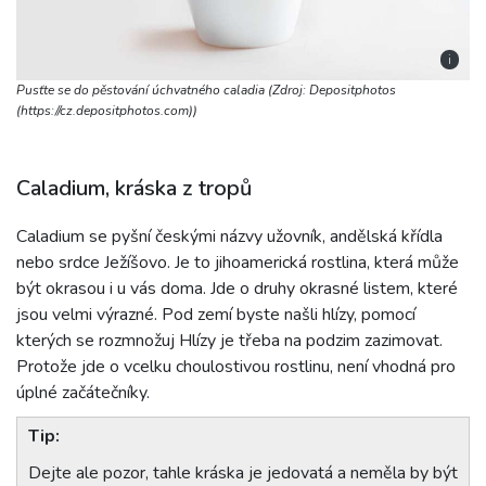
i
Pusťte se do pěstování úchvatného caladia (Zdroj: Depositphotos
(https://cz.depositphotos.com))
Caladium, kráska z tropů
Caladium se pyšní českými názvy užovník, andělská křídla
nebo srdce Ježíšovo. Je to jihoamerická rostlina, která může
být okrasou i u vás doma. Jde o druhy okrasné listem, které
jsou velmi výrazné. Pod zemí byste našli hlízy, pomocí
kterých se rozmnožuj Hlízy je třeba na podzim zazimovat.
Protože jde o vcelku choulostivou rostlinu, není vhodná pro
úplné začátečníky.
Tip:
Dejte ale pozor, tahle kráska je jedovatá a neměla by být