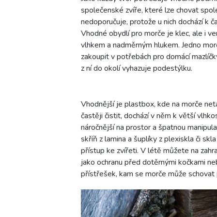
společenské zvíře, které lze chovat spo
nedoporučuje, protože u nich dochází k ča
Vhodné obydlí pro morče je klec, ale i v
vlhkem a nadměrným hlukem. Jedno morč
zakoupit v potřebách pro domácí mazlíčky,
z ní do okolí vyhazuje podestýlku.
Vhodnější je plastbox, kde na morče net
častěji čistit, dochází v něm k větší vlhk
náročnější na prostor a špatnou manipulac
skříň z lamina a šuplíky z plexiskla či sk
přístup ke zvířeti. V létě můžete na zahr
jako ochranu před dotěrnými kočkami n
přístřešek, kam se morče může schovat 