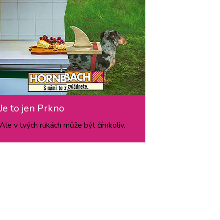
Je to jen Prkno
Ale v tvých rukách může být čímkoliv.