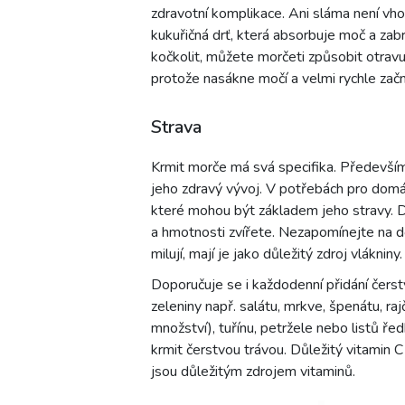
zdravotní komplikace. Ani sláma není vh
kukuřičná drť, která absorbuje moč a za
kočkolit, můžete morčeti způsobit otravu
protože nasákne močí a velmi rychle zač
Strava
Krmit morče má svá specifika. Především
jeho zdravý vývoj. V potřebách pro domác
které mohou být základem jeho stravy. D
a hmotnosti zvířete. Nezapomínejte na 
milují, mají je jako důležitý zdroj vlákniny.
Doporučuje se i každodenní přidání čerst
zeleniny např. salátu, mrkve, špenátu, raj
množství), tuřínu, petržele nebo listů ř
krmit čerstvou trávou. Důležitý vitamin 
jsou důležitým zdrojem vitaminů.