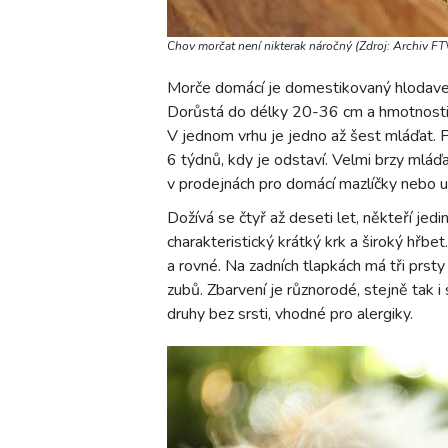
Chov morčat není nikterak náročný (Zdroj: Archiv F
Morče domácí je domestikovaný hlodavec z
Dorůstá do délky 20-36 cm a hmotnosti 
V jednom vrhu je jedno až šest mláďat. 
6 týdnů, kdy je odstaví. Velmi brzy mláď
v prodejnách pro domácí mazlíčky nebo u
Dožívá se čtyř až deseti let, někteří jedin
charakteristický krátký krk a široký hřb
a rovné. Na zadních tlapkách má tři prsty
zubů. Zbarvení je různorodé, stejně tak i s
druhy bez srsti, vhodné pro alergiky.