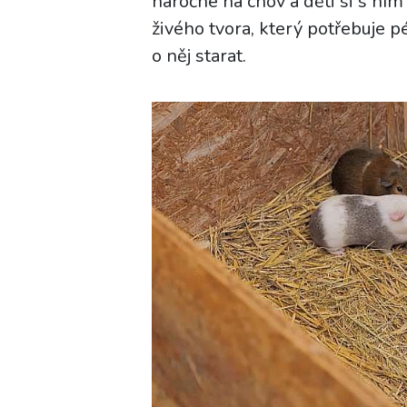
náročné na chov a děti si s ním u
živého tvora, který potřebuje pé
o něj starat.