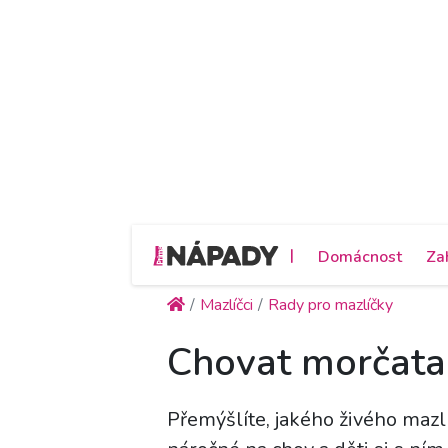
|
Domácnost
Za
Mazlíčci
Rady pro mazlíčky
Chovat morčata
Přemýšlíte, jakého živého mazl