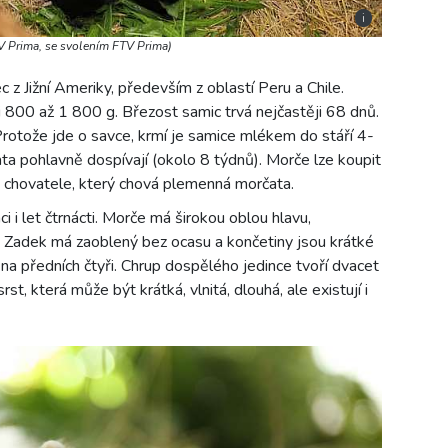
i
TV Prima, se svolením FTV Prima)
 Jižní Ameriky, především z oblastí Peru a Chile.
800 až 1 800 g. Březost samic trvá nejčastěji 68 dnů.
Protože jde o savce, krmí je samice mlékem do stáří 4-
ata pohlavně dospívají (okolo 8 týdnů). Morče lze koupit
 chovatele, který chová plemenná morčata.
ci i let čtrnácti. Morče má širokou oblou hlavu,
et. Zadek má zaoblený bez ocasu a končetiny jsou krátké
 na předních čtyři. Chrup dospělého jedince tvoří dvacet
rst, která může být krátká, vlnitá, dlouhá, ale existují i