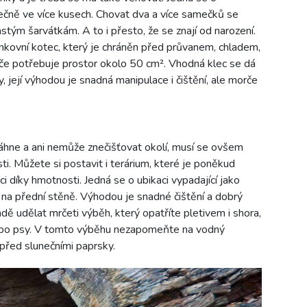
lečně ve více kusech. Chovat dva a více samečků se
stým šarvátkám. A to i přesto, že se znají od narození.
enkovní kotec, který je chráněn před průvanem, chladem,
e potřebuje prostor okolo 50 cm². Vhodná klec se dá
 její výhodou je snadná manipulace i čištění, ale morče
áhne a ani nemůže znečišťovat okolí, musí se ovšem
osti. Můžete si postavit i terárium, které je poněkud
i díky hmotnosti. Jedná se o ubikaci vypadající jako
la na přední stěně. Výhodou je snadné čištění a dobrý
adě udělat mrčeti výběh, který opatříte pletivem i shora,
ebo psy. V tomto výběhu nezapomeňte na vodný
před slunečními paprsky.