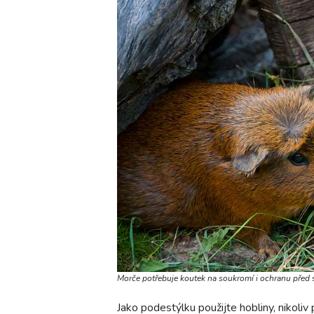
Morče potřebuje koutek na soukromí i ochranu před 
Jako podestýlku použijte hobliny, nikoliv 