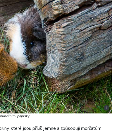
i
slunečními paprsky
piliny, které jsou příliš jemné a způsobují morčatům