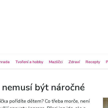
hrada
Tvoření a hobby
Mazlíčci
Zdraví
Recepty
P
 nemusí být náročné
íčka pořídíte dětem? Co třeba morče, není