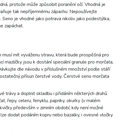
odná, protože může způsobit poranění očí. Vhodná je
braňuje tak nepříjemnému zápachu. Nepoužívejte
. Seno je vhodné jako potrava nikoliv jako podestýlka,
ne zapáchat.
 musí mít vyváženu stravu, která bude prospěšná pro
í mazlíčky jsou k dostání speciální granule pro morčata,
ávkujte dle návodu v příslušném množství podle stáří
dostatečný přísun čerstvé vody. Čerstvé seno morčata
vé trávy a doplnit skladbu i přidáním některých druhů
čat, řepy, celeru, fenyklu, papriky, okurky (v malém
edkvičky především v zimním období, kdy není možné
C lze dodat podáním kopru nebo bazalky, i ovesné vločky