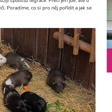
žijí spoustu legrace. Přeci jen jde, ale o
či. Poradíme, co si pro něj pořídit a jak se