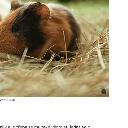
i
znou srstí
ky a je třeba se mu také věnovat. Jedná se o