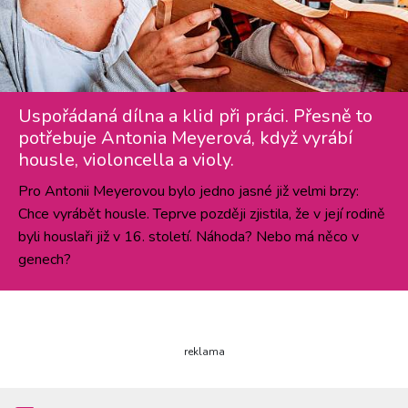
Uspořádaná dílna a klid při práci. Přesně to
potřebuje Antonia Meyerová, když vyrábí
housle, violoncella a violy.
Pro Antonii Meyerovou bylo jedno jasné již velmi brzy:
Chce vyrábět housle. Teprve později zjistila, že v její rodině
byli houslaři již v 16. století. Náhoda? Nebo má něco v
genech?
reklama