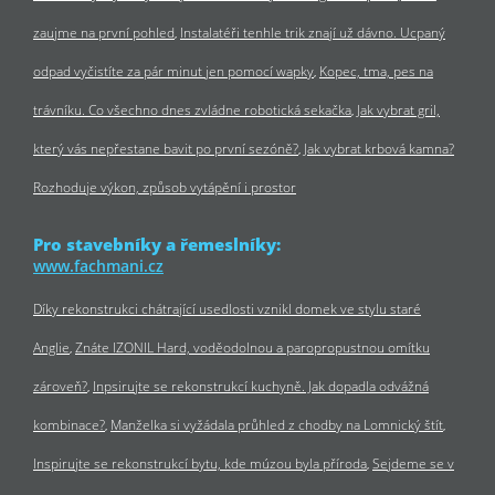
zaujme na první pohled
Instalatéři tenhle trik znají už dávno. Ucpaný
odpad vyčistíte za pár minut jen pomocí wapky
Kopec, tma, pes na
trávníku. Co všechno dnes zvládne robotická sekačka
Jak vybrat gril,
který vás nepřestane bavit po první sezóně?
Jak vybrat krbová kamna?
Rozhoduje výkon, způsob vytápění i prostor
Pro stavebníky a řemeslníky:
www.fachmani.cz
Díky rekonstrukci chátrající usedlosti vznikl domek ve stylu staré
Anglie
Znáte IZONIL Hard, voděodolnou a paropropustnou omítku
zároveň?
Inpsirujte se rekonstrukcí kuchyně. Jak dopadla odvážná
kombinace?
Manželka si vyžádala průhled z chodby na Lomnický štít
Inspirujte se rekonstrukcí bytu, kde múzou byla příroda
Sejdeme se v