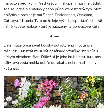
má toto specifikum. Před každým nákupem musíme vědět,
zda se jedná o epifytický nebo půdní /terestrický/ typ. Mezi
epifytické orchideje patří např. Phalenopsis, Oncidium,
Cattleya, Miltonia. Tyto orchideje vyžadují speciální substrát
mírně kyselé reakce, který je založený na borovicové kůře.
reklama
Dále může obsahovat kousky polystyrenu, molitanu a
rašeliník. Substrát musí být nasákavý, vzdušný, sterilní a s
nízkým obsahem živin. Důležitá je jeho hrubá struktura, aby
zálivková voda mohla dobře odtékat a nehromadila se v
květináči.