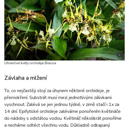
i
Uhrančivé květy orchideje Brassia
Závlaha a mlžení
To, co nejčastěji stojí za úhynem některé orchideje, je
přemokření. Substrát musí mezi jednotlivými zálivkami
vyschnout. Zalévá se jen jednou týdně, v zimě stačí i 1x za
14 dní. Epifytické orchideje zaléváme ponořením květináče
do nádoby s odstátou vodou. Květináč několikrát ponoříme
a necháme odtéct všechnu vodu. Důkladně odkapaný