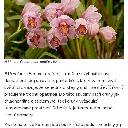
i
Nádherné Dendrobium nobile v květu
Střevíčník
(
Paphiopedilum
) - možná si vybavíte naši
domácí orchidej střevíčník pantoflíček, který tvarem svých
květů prozrazuje, že se jedná o stejný druh. Se střevíčníky už
pracujeme trochu opatrněji. Do této skupiny patří druhy jak
chladnomilné a teplomilné, tak i druhy vyžadující
temperované prostředí. Střevíčník je terestrickou neboli
zemní orchidejí.
Znamená to, že kořeny potřebují k růstu půdu a všechny její