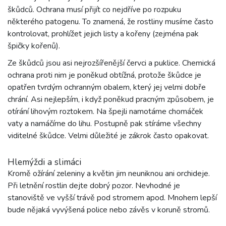
škůdců. Ochrana musí přijít co nejdříve po rozpuku
některého patogenu. To znamená, že rostliny musíme často
kontrolovat, prohlížet jejich listy a kořeny (zejména pak
špičky kořenů).
Ze škůdců jsou asi nejrozšířenější červci a puklice. Chemická
ochrana proti nim je poněkud obtížná, protože škůdce je
opatřen tvrdým ochranným obalem, který jej velmi dobře
chrání. Asi nejlepším, i když poněkud pracným způsobem, je
otírání lihovým roztokem. Na špejli namotáme chomáček
vaty a namáčíme do lihu. Postupně pak stíráme všechny
viditelné škůdce. Velmi důležité je zákrok často opakovat.
Hlemýždi a slimáci
Kromě ožírání zeleniny a květin jim neuniknou ani orchideje.
Při letnění rostlin dejte dobrý pozor. Nevhodné je
stanoviště ve vyšší trávě pod stromem apod. Mnohem lepší
bude nějaká vyvýšená police nebo závěs v koruně stromů.