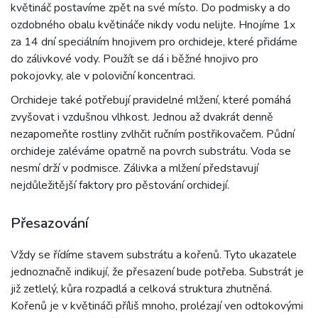
květináč postavíme zpět na své místo. Do podmisky a do
ozdobného obalu květináče nikdy vodu nelijte. Hnojíme 1x
za 14 dní speciálním hnojivem pro orchideje, které přidáme
do zálivkové vody. Použít se dá i běžné hnojivo pro
pokojovky, ale v poloviční koncentraci.
Orchideje také potřebují pravidelné mlžení, které pomáhá
zvyšovat i vzdušnou vlhkost. Jednou až dvakrát denně
nezapomeňte rostliny zvlhčit ručním postřikovačem. Půdní
orchideje zaléváme opatrně na povrch substrátu. Voda se
nesmí drží v podmisce. Zálivka a mlžení představují
nejdůležitější faktory pro pěstování orchidejí.
Přesazování
Vždy se řídíme stavem substrátu a kořenů. Tyto ukazatele
jednoznačně indikují, že přesazení bude potřeba. Substrát je
již zetlelý, kůra rozpadlá a celková struktura zhutněná.
Kořenů je v květináči příliš mnoho, prolézají ven odtokovými