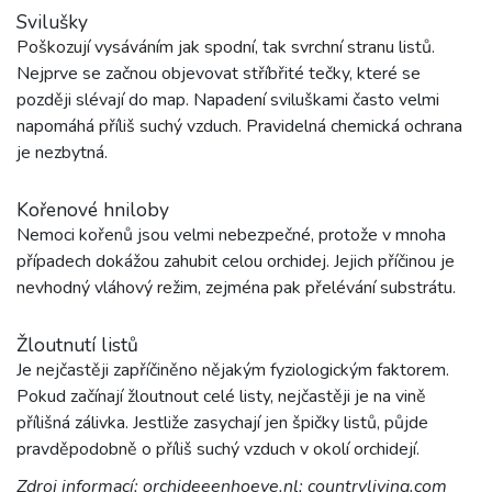
Svilušky
Poškozují vysáváním jak spodní, tak svrchní stranu listů.
Nejprve se začnou objevovat stříbřité tečky, které se
později slévají do map. Napadení sviluškami často velmi
napomáhá příliš suchý vzduch. Pravidelná chemická ochrana
je nezbytná.
Kořenové hniloby
Nemoci kořenů jsou velmi nebezpečné, protože v mnoha
případech dokážou zahubit celou orchidej. Jejich příčinou je
nevhodný vláhový režim, zejména pak přelévání substrátu.
Žloutnutí listů
Je nejčastěji zapříčiněno nějakým fyziologickým faktorem.
Pokud začínají žloutnout celé listy, nejčastěji je na vině
přílišná zálivka. Jestliže zasychají jen špičky listů, půjde
pravděpodobně o příliš suchý vzduch v okolí orchidejí.
Zdroj informací: orchideeenhoeve.nl; countryliving.com