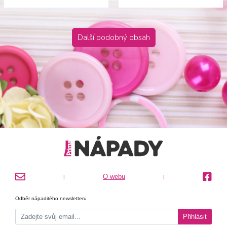
Další podobný obsah
O webu
|
|
Odběr nápaditého newsletteru
Přihlásit