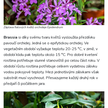
i
Záplava fialových květů orchideje Epidendrum
Brassia
si díky svému tvaru květů vysloužila přezdívku
pavoučí orchidej. Jedná se o epifytickou orchidej. Ve
vegetačním období vyžaduje teplotu 20-25 °C, v zimě, v
období klidu pak teplotu okolo 15 °C. Pro dobré kvetení
rostlina potřebuje slunné stanoviště po celou část roku. V
období růstu rostlina potřebuje celkem vydatnou zálivku
vodou pokojové teploty. Mezi jednotlivými zálivkami však
substrát musí vyschnout. Přesazujeme každý druhý rok v
předjaří či počátkem jara.