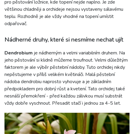
pro pěstování ložnice, kde topení nejde naplno. Je zde
většinou chladněji a orchideje nejsou vystaveny sálavému
teplu. Rozhodně je ale vždy vhodné na topení umístit
odpařovač.
Nádherné druhy, které si nesmíme nechat ujít
Dendrobium
je nádherným a velmi variabilním druhem. Na
jeho pěstování si klidně můžeme troufnout. Velmi důležitým
faktorem je ale výběr pěstební nádoby. Tuto orchidej nikdy
nepěstujeme v příliš velikém květináči. Malá pěstební
nádoba dendrobiu naprosto vyhovuje a je základním
předpokladem pro dobrý růst a kvetení. Tato orchidej také
nesnáší přemokření - před každou zálivkou musí substrát
vždy dobře vyschnout. Přesadit stačí i jednou za 4-5 let.