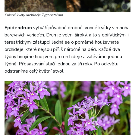
i
Krásné květy orchideje Zygopetalum
Epidendrum
vytváří půvabné drobné, vonné kvítky v mnoha
barevných variacích. Druh je velmi široký, a to s epifytickými i
terestrickými zástupci. Jedná se o poměrně houževnaté
orchideje, které nejsou příliš náročné na péči. Každé dva
týdny hnojíme hnojivem pro orchideje a zaléváme jednou
týdně. Přesazování stačí jednou za tři roky. Po odkvětu
odstraníme celý květní stvol.