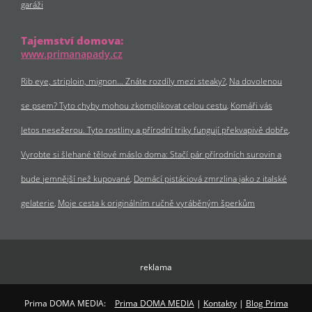
garáži
Tajemství domova:
www.primanapady.cz
Rib eye, striploin, mignon… Znáte rozdíly mezi steaky?
Na dovolenou
se psem? Tyto chyby mohou zkomplikovat celou cestu
Komáři vás
letos nesežerou. Tyto rostliny a přírodní triky fungují překvapivě dobře
Vyrobte si šlehané tělové máslo doma: Stačí pár přírodních surovin a
bude jemnější než kupované
Domácí pistáciová zmrzlina jako z italské
gelaterie
Moje cesta k originálním ručně vyráběným šperkům
reklama
Prima DOMA MEDIA:
Prima DOMA MEDIA
|
Kontakty
|
Blog Prima