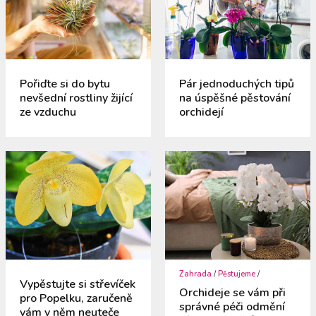
Pořiďte si do bytu
Pár jednoduchých tipů
nevšední rostliny žijící
na úspěšné pěstování
ze vzduchu
orchidejí
Zahrada
/
Pěstujeme
/
Vypěstujte si střevíček
Orchideje se vám při
pro Popelku, zaručeně
správné péči odmění
vám v něm neuteče