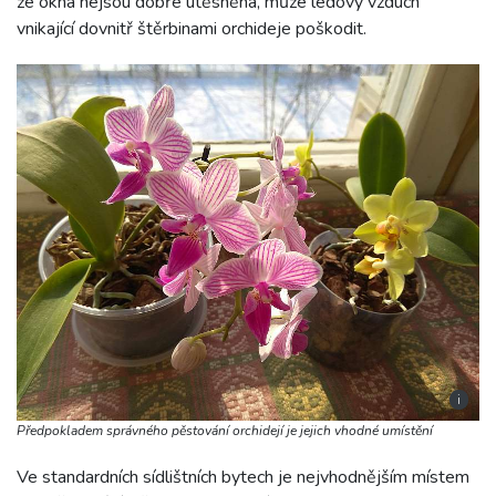
že okna nejsou dobře utěsněna, může ledový vzduch
vnikající dovnitř štěrbinami orchideje poškodit.
i
Předpokladem správného pěstování orchidejí je jejich vhodné umístění
Ve standardních sídlištních bytech je nejvhodnějším místem