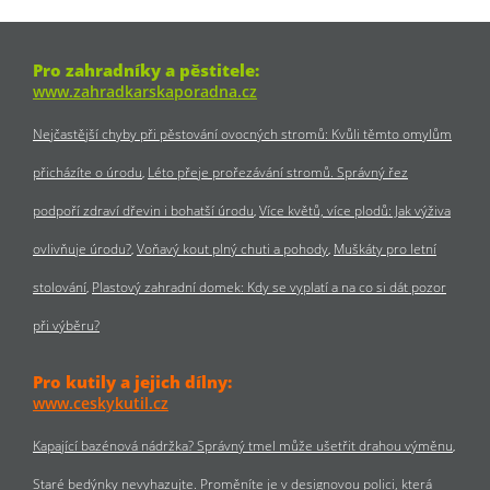
Pro zahradníky a pěstitele:
www.zahradkarskaporadna.cz
Nejčastější chyby při pěstování ovocných stromů: Kvůli těmto omylům
přicházíte o úrodu
Léto přeje prořezávání stromů. Správný řez
podpoří zdraví dřevin i bohatší úrodu
Více květů, více plodů: Jak výživa
ovlivňuje úrodu?
Voňavý kout plný chuti a pohody
Muškáty pro letní
stolování
Plastový zahradní domek: Kdy se vyplatí a na co si dát pozor
při výběru?
Pro kutily a jejich dílny:
www.ceskykutil.cz
Kapající bazénová nádržka? Správný tmel může ušetřit drahou výměnu
Staré bedýnky nevyhazujte. Proměníte je v designovou polici, která