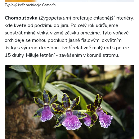
Typický květ orchideje Cambria
Chomoutovka
(
Zygopetalum
) preferuje chladnější interiéry,
kde kvete od podzimu do jara. Po celý rok udržujeme
substrát mírně vlhký, v zimě zálivku omezíme. Tyto voňavé
orchideje se mohou pochlubit jasně fialovými okvětními
lístky s výraznou kresbou. Tvoří relativně malý rod s pouze
15 druhy. Miluje letnění - zavěšením v koruně stromu.