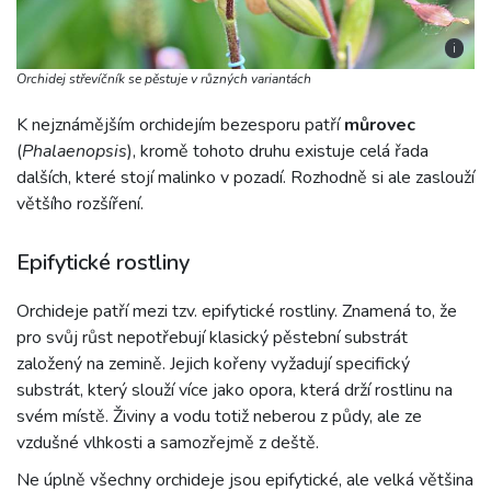
i
Orchidej střevíčník se pěstuje v různých variantách
K nejznámějším orchidejím bezesporu patří
můrovec
(
Phalaenopsis
), kromě tohoto druhu existuje celá řada
dalších, které stojí malinko v pozadí. Rozhodně si ale zaslouží
většího rozšíření.
Epifytické rostliny
Orchideje patří mezi tzv. epifytické rostliny. Znamená to, že
pro svůj růst nepotřebují klasický pěstební substrát
založený na zemině. Jejich kořeny vyžadují specifický
substrát, který slouží více jako opora, která drží rostlinu na
svém místě. Živiny a vodu totiž neberou z půdy, ale ze
vzdušné vlhkosti a samozřejmě z deště.
Ne úplně všechny orchideje jsou epifytické, ale velká většina