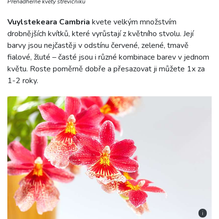
Přenádherné květy střevíčníku
Vuylstekeara Cambria
kvete velkým množstvím
drobnějších kvítků, které vyrůstají z květního stvolu. Její
barvy jsou nejčastěji v odstínu červené, zelené, tmavě
fialové, žluté – časté jsou i různé kombinace barev v jednom
květu. Roste poměrně dobře a přesazovat ji můžete 1x za
1-2 roky.
i