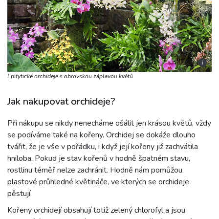
i
Epifytické orchideje s obrovskou záplavou květů
Jak nakupovat orchideje?
Při nákupu se nikdy nenecháme ošálit jen krásou květů, vždy
se podíváme také na kořeny. Orchidej se dokáže dlouho
tvářit, že je vše v pořádku, i když její kořeny již zachvátila
hniloba. Pokud je stav kořenů v hodně špatném stavu,
rostlinu téměř nelze zachránit. Hodně nám pomůžou
plastové průhledné květináče, ve kterých se orchideje
pěstují.
Kořeny orchidejí obsahují totiž zelený chlorofyl a jsou