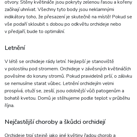
otvory. Stěny květináče jsou pokryty zelenou řasou a kořeny
začínají uhnívat. Všechny tyto body jsou neklamnými
indikátory toho, že přesazení je skutečně na místě! Pokud se
vše podaří skloubit s dobou po odkvětu orchideje nebo
v předjaří, bude to optimální.
Letnění
V létě se orchideje rády letní. Nejlepší je stanoviště
v polostínu pod stromem. Orchideje v závěsných květináčích
pověsíme do koruny stromů. Pokud pravidelně prší, o zálivku
se nemusíme starat vůbec. Letnění orchidejím velmi
prospívá, otuží se, zesílí, jsou odolnější vůči patogenům a
bohatě kvetou. Domů je stěhujeme podle teplot v průběhu
října.
Nejčastější choroby a škůdci orchidejí
Orchideje trpí stejně jako jiné květiny řadou chorob a