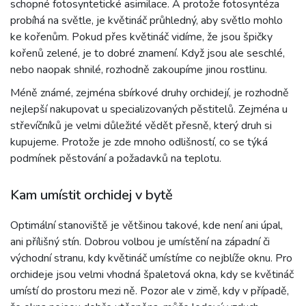
schopné fotosyntetické asimilace. A protože fotosyntéza
probíhá na světle, je květináč průhledný, aby světlo mohlo
ke kořenům. Pokud přes květináč vidíme, že jsou špičky
kořenů zelené, je to dobré znamení. Když jsou ale seschlé,
nebo naopak shnilé, rozhodně zakoupíme jinou rostlinu.
Méně známé, zejména sbírkové druhy orchidejí, je rozhodně
nejlepší nakupovat u specializovaných pěstitelů. Zejména u
střevíčníků je velmi důležité vědět přesně, který druh si
kupujeme. Protože je zde mnoho odlišností, co se týká
podmínek pěstování a požadavků na teplotu.
Kam umístit orchidej v bytě
Optimální stanoviště je většinou takové, kde není ani úpal,
ani přílišný stín. Dobrou volbou je umístění na západní či
východní stranu, kdy květináč umístíme co nejblíže oknu. Pro
orchideje jsou velmi vhodná špaletová okna, kdy se květináč
umístí do prostoru mezi ně. Pozor ale v zimě, kdy v případě,