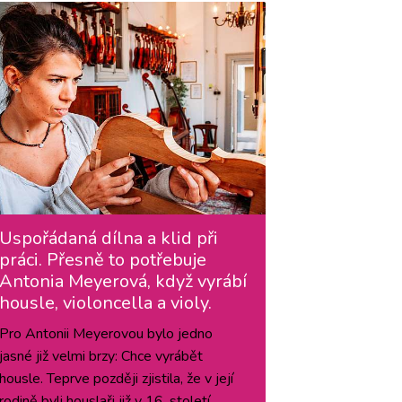
Uspořádaná dílna a klid při
práci. Přesně to potřebuje
Antonia Meyerová, když vyrábí
housle, violoncella a violy.
Pro Antonii Meyerovou bylo jedno
jasné již velmi brzy: Chce vyrábět
housle. Teprve později zjistila, že v její
rodině byli houslaři již v 16. století.