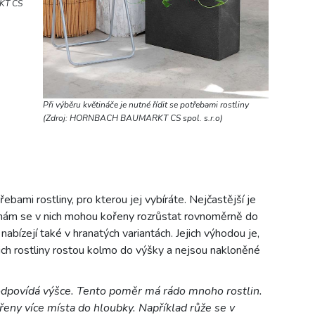
KT CS
Při výběru květináče je nutné řídit se potřebami rostliny
(Zdroj: HORNBACH BAUMARKT CS spol. s.r.o)
řebami rostliny, pro kterou jej vybíráte. Nejčastější je
tlinám se v nich mohou kořeny rozrůstat rovnoměrně do
bízejí také v hranatých variantách. Jejich výhodou je,
nich rostliny rostou kolmo do výšky a nejsou nakloněné
 odpovídá výšce. Tento poměr má rádo mnoho rostlin.
řeny více místa do hloubky. Například růže se v