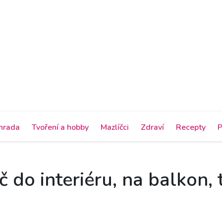
hrada
Tvoření a hobby
Mazlíčci
Zdraví
Recepty
P
 do interiéru, na balkon,