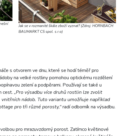
nešní
Jak se v rozmanité škále zboží vyznat? (Zdroj: HORNBACH
BAUMARKT CS spol. s.r.o)
náče s otvorem ve dnu, které se hodí téměř pro
nádoby na velké rostliny pomohou optickému rozdělení
popínavou zelení a podpěrami. Používají se také u
h cest.
„Pro výsadbu více druhů rostlin lze zvolit
vnitřních nádob. Tuto variantu umožňuje například
ttage pro tři různé porosty,“
radí odborník na výsadbu.
ou volbou pro mrazuvzdorný porost. Zatímco květinové