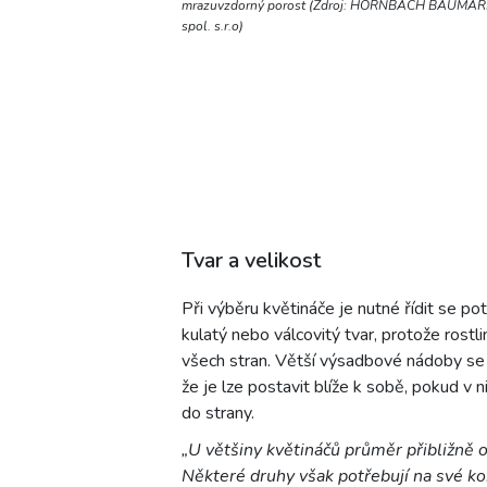
mrazuvzdorný porost (Zdroj: HORNBACH BAUMAR
spol. s.r.o)
Tvar a velikost
Při výběru květináče je nutné řídit se pot
kulatý nebo válcovitý tvar, protože ros
všech stran. Větší výsadbové nádoby se na
že je lze postavit blíže k sobě, pokud v 
do strany.
„U většiny květináčů průměr přibližně
Některé druhy však potřebují na své ko