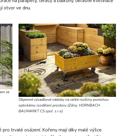
orace na parapety, terasy a balkony, okrasné květináče
jí otvor ve dnu.
rem ve
Objemné výsadbové nádoby na velké rostliny pomohou
optickému rozdělení prostoru (Zdroj: HORNBACH
BAUMARKT CS spol. s.r.o)
pro trvalé osázení. Kořeny mají díky malé výšce