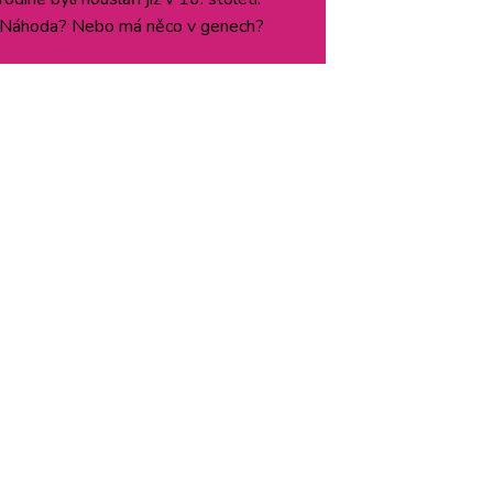
Náhoda? Nebo má něco v genech?