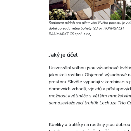
Sortiment nádob pro pěstování živého porostu je v d
době opravdu velmi bohatý (Zdroj: HORNBACH
BAUMARKT CS spol. s.r.o)
Jaký je účel
Univerzální volbou jsou výsadbové květi
jakoukoli rostlinu. Objemné výsadbové 
prostoru. Skvěle vypadají v kombinaci s 
domovních vchodů, vjezdů a přístupovýc
možnost květináče s větším množstvím 
samozavlažovací truhlík Lechuza Trio Co
Kbelíky a truhlíky na rostliny jsou dobr