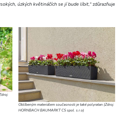
okých, úzkých květináčích se jí bude líbit,“
zdůrazňuje
Zdroj:
Oblíbeným materiálem současnosti je také polyratan (Zdroj:
HORNBACH BAUMARKT CS spol. s.r.o)