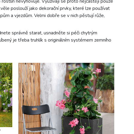
rostlin nevyhovuje. Využívají se proto nejčastěji pouze
věle poslouží jako dekorační prvky, které lze používat
ům a vjezdům. Velmi dobře se v nich pěstují růže,
ládnete správně starat, usnadněte si péči chytrým
bený je třeba truhlík s originálním systémem zemního
o