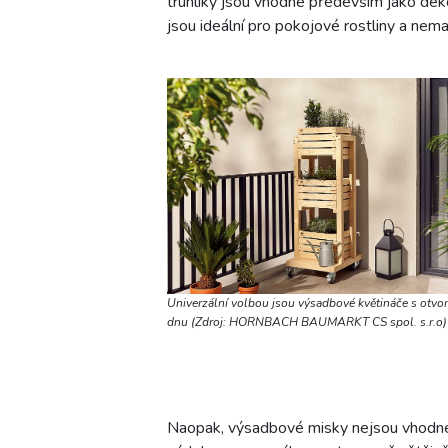
truhlíky jsou vhodné především jako dek
jsou ideální pro pokojové rostliny a nema
Univerzální volbou jsou výsadbové květináče s otvo
dnu (Zdroj: HORNBACH BAUMARKT CS spol. s.r.o)
Naopak, výsadbové misky nejsou vhodné 