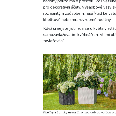
nádoby pouze málo prostoru, což většině 
pro dekorativní účely. Výsadbové vázy sk
rozmanitým způsobem, například ke vstup
kbelíkové nebo mrazuvzdorné rostliny.
Když si nejste jisti, zda se o květiny zv
samozavlažovacím květináčem. Velmi oblí
zavlažování.
Kbelíky a truhlíky na rostliny jsou dobrou volbou pr