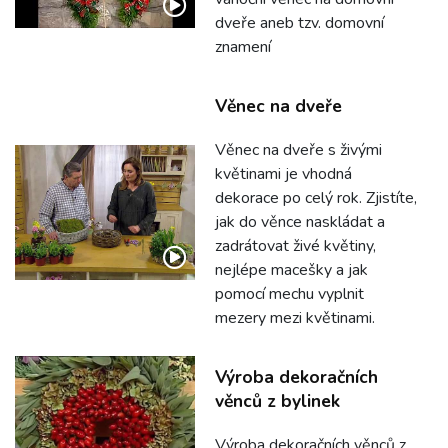
dveře aneb tzv. domovní
znamení
Věnec na dveře
Věnec na dveře s živými
květinami je vhodná
dekorace po celý rok. Zjistíte,
jak do věnce naskládat a
zadrátovat živé květiny,
nejlépe macešky a jak
pomocí mechu vyplnit
mezery mezi květinami.
Výroba dekoračních
věnců z bylinek
Výroba dekoračních věnců z