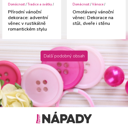
Domácnost
/
Tradice a svátky
/
Domácnost
/
Vánoce
/
Přírodní vánoční
Omotávaný vánoční
dekorace: adventní
věnec: Dekorace na
věnec v rustikálně
stůl, dveře i stěnu
romantickém stylu
Další podobný obsah