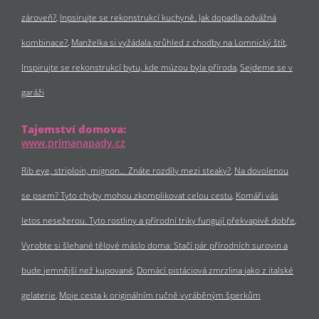
zároveň?
Inpsirujte se rekonstrukcí kuchyně. Jak dopadla odvážná
kombinace?
Manželka si vyžádala průhled z chodby na Lomnický štít
Inspirujte se rekonstrukcí bytu, kde múzou byla příroda
Sejdeme se v
garáži
Tajemství domova:
www.primanapady.cz
Rib eye, striploin, mignon… Znáte rozdíly mezi steaky?
Na dovolenou
se psem? Tyto chyby mohou zkomplikovat celou cestu
Komáři vás
letos nesežerou. Tyto rostliny a přírodní triky fungují překvapivě dobře
Vyrobte si šlehané tělové máslo doma: Stačí pár přírodních surovin a
bude jemnější než kupované
Domácí pistáciová zmrzlina jako z italské
gelaterie
Moje cesta k originálním ručně vyráběným šperkům