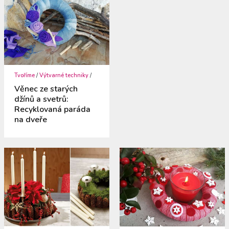
Tvoříme
/
Výtvarné techniky
/
Věnec ze starých
džínů a svetrů:
Recyklovaná paráda
na dveře