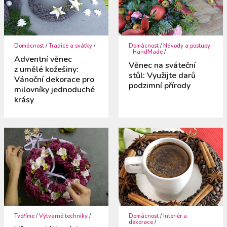
Domácnost
/
Tradice a svátky
/
Domácnost
/
Návody a postupy
- HandMade
/
Adventní věnec
Věnec na sváteční
z umělé kožešiny:
stůl: Využijte darů
Vánoční dekorace pro
podzimní přírody
milovníky jednoduché
krásy
Tvoříme
/
Výtvarné techniky
/
Domácnost
/
Interiér a
dekorace
/