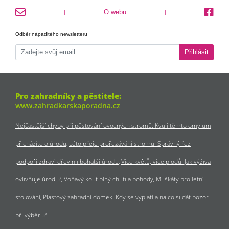
O webu
|
|
Odběr nápaditého newsletteru
Přihlásit
Pro zahradníky a pěstitele:
www.zahradkarskaporadna.cz
Nejčastější chyby při pěstování ovocných stromů: Kvůli těmto omylům
přicházíte o úrodu
Léto přeje prořezávání stromů. Správný řez
podpoří zdraví dřevin i bohatší úrodu
Více květů, více plodů: Jak výživa
ovlivňuje úrodu?
Voňavý kout plný chuti a pohody
Muškáty pro letní
stolování
Plastový zahradní domek: Kdy se vyplatí a na co si dát pozor
při výběru?