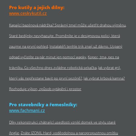
Pro kutily a jejich dílny:
www.ceskykutil.cz
Kapající bazénová nádržka? Správný tmel může ušetřit drahou výměnu
Staré bedýnky nevyhazujte. Proměníte je v designovou polici, která
zaujme na první pohled
Instalatéři tenhle trik znají už dávno. Ucpaný
odpad vyčistíte za pár minut jen pomocí wapky
Kopec, tma, pes na
trávníku. Co všechno dnes zvládne robotická sekačka
Jak vybrat gril,
který vás nepřestane bavit po první sezóně?
Jak vybrat krbová kamna?
Rozhoduje výkon, způsob vytápění i prostor
Pro stavebníky a řemeslníky:
www.fachmani.cz
Díky rekonstrukci chátrající usedlosti vznikl domek ve stylu staré
Anglie
Znáte IZONIL Hard, voděodolnou a paropropustnou omítku