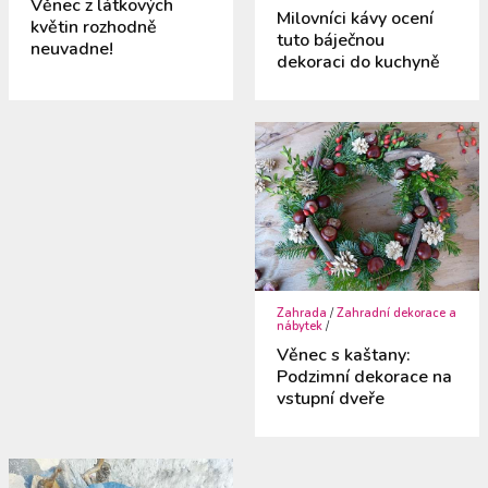
Věnec z látkových
Milovníci kávy ocení
květin rozhodně
tuto báječnou
neuvadne!
dekoraci do kuchyně
Zahrada
/
Zahradní dekorace a
nábytek
/
Věnec s kaštany:
Podzimní dekorace na
vstupní dveře