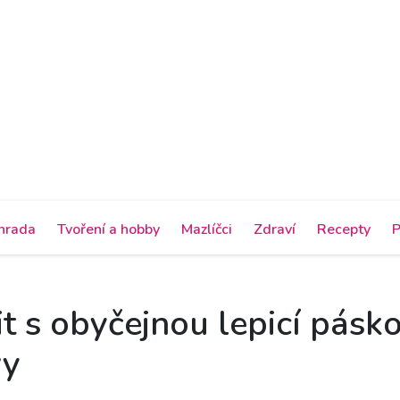
hrada
Tvoření a hobby
Mazlíčci
Zdraví
Recepty
P
t s obyčejnou lepicí pásko
vy