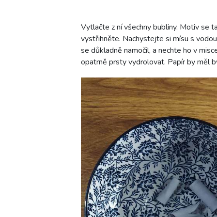
Vytlačte z ní všechny bubliny. Motiv se 
vystřihněte. Nachystejte si mísu s vodou
se důkladně namočil, a nechte ho v misc
opatrně prsty vydrolovat. Papír by měl b