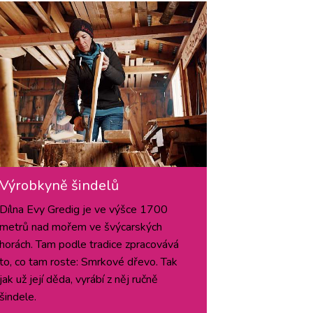
Výrobkyně šindelů
Dílna Evy Gredig je ve výšce 1700
metrů nad mořem ve švýcarských
horách. Tam podle tradice zpracovává
to, co tam roste: Smrkové dřevo. Tak
jak už její děda, vyrábí z něj ručně
šindele.