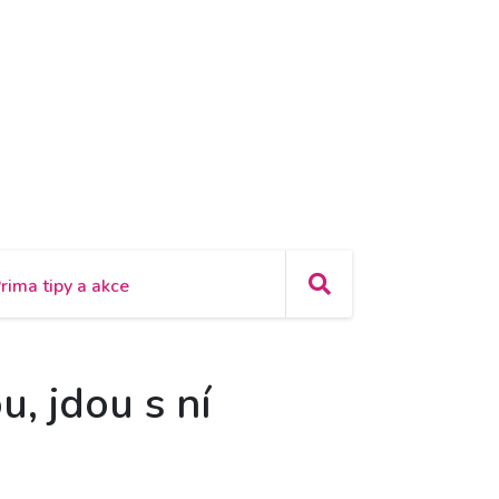
rima tipy a akce
u, jdou s ní