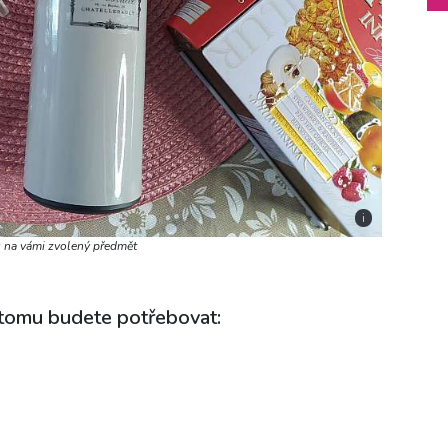
i
u na vámi zvolený předmět
k tomu budete potřebovat: