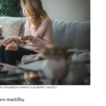
i
le i dospělými a mohou si je oblíbit i mazlíčci
pro mazlíčky