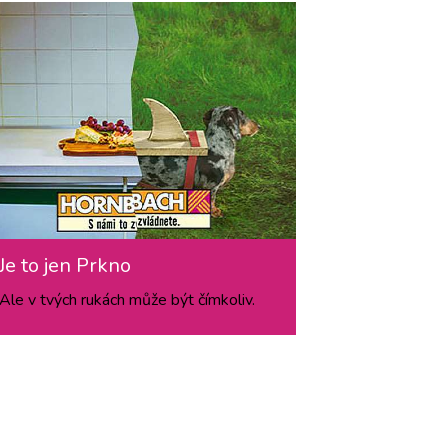
Je to jen Prkno
Ale v tvých rukách může být čímkoliv.