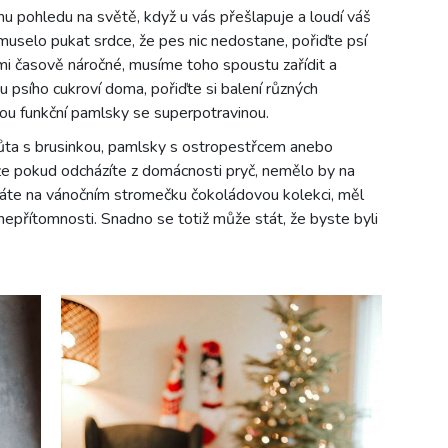
 pohledu na světě, když u vás přešlapuje a loudí váš
selo pukat srdce, že pes nic nedostane, pořiďte psí
mi časově náročné, musíme toho spoustu zařídit a
u psího cukroví doma, pořiďte si balení různých
ou funkční pamlsky se superpotravinou.
ůta s brusinkou, pamlsky s ostropestřcem anebo
že pokud odcházíte z domácnosti pryč, nemělo by na
te na vánočním stromečku čokoládovou kolekci, měl
 nepřítomnosti. Snadno se totiž může stát, že byste byli