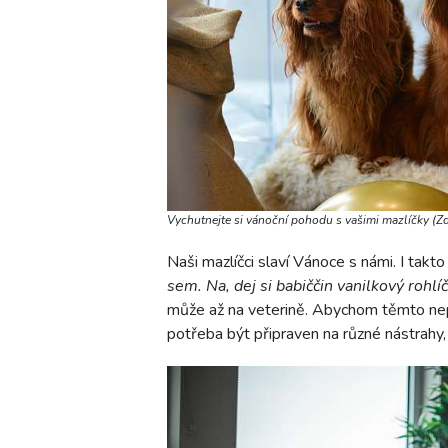
Vychutnejte si vánoční pohodu s vašimi mazlíčky (
Naši mazlíčci slaví Vánoce s námi. I takt
sem. Na, dej si babiččin vanilkový rohlíč
může až na veterině. Abychom těmto nep
potřeba být připraven na různé nástrahy