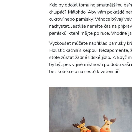
Kdo by odolal tomu nejsmutnějšímu psímu
chlupáč? Málokdo. Aby vám pokaždé nemu
cukroví nebo pamlsky. Vánoce bývají vel
nachystat. Jestliže nemáte čas na příprav
pamlsků, které mějte po ruce. Vhodné js
Vyzkoušet můžete například pamlsky kr
Holistic kachní s kelpou. Nezapomeňte, 
stole zůstat žádné lidské jídlo
.
A když má
by být pes v jiné místnosti po dobu vaší
bez kolekce a na cestě k veterináři.