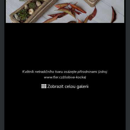
Květník netradičního tvaru osázejte přírodninami (zdroj:
www.fler.cz/zlobiva-kocka)
Zobrazit celou galerii