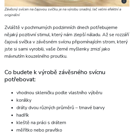
i
Závěsný svícen na čajovou svíčku je na výrobu snadný, leč velmi efektní a
originální
Zvláště v pochmurných podzimních dnech potřebujeme
nějaký pozitivní stimul, který nám zlepší náladu. Až se rozzáří
čajová svíčka v závěsném svícnu připomínajícím strom, který
jste si sami vyrobili, vaše černé myšlenky zmizí jako
mávnutím kouzelného proutku.
Co budete k výrobě závěsného svícnu
potřebovat:
vhodnou skleničku podle vlastního výběru
korálky
dráty dvou různých průměrů – tmavé barvy
hadřík
kleště na práci s drátem
měřítko nebo pravítko