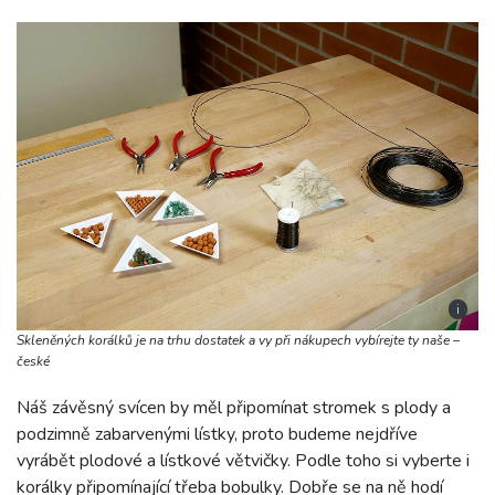
i
Skleněných korálků je na trhu dostatek a vy při nákupech vybírejte ty naše –
české
Náš závěsný svícen by měl připomínat stromek s plody a
podzimně zabarvenými lístky, proto budeme nejdříve
vyrábět plodové a lístkové větvičky. Podle toho si vyberte i
korálky připomínající třeba bobulky. Dobře se na ně hodí