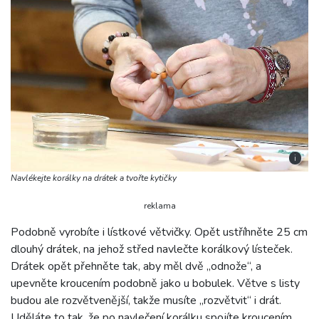
i
Navlékejte korálky na drátek a tvořte kytičky
reklama
Podobně vyrobíte i lístkové větvičky. Opět ustříhněte 25 cm
dlouhý drátek, na jehož střed navlečte korálkový lísteček.
Drátek opět přehněte tak, aby měl dvě „odnože“, a
upevněte kroucením podobně jako u bobulek. Větve s listy
budou ale rozvětvenější, takže musíte „rozvětvit“ i drát.
Uděláte to tak, že po navlečení korálku spojíte kroucením