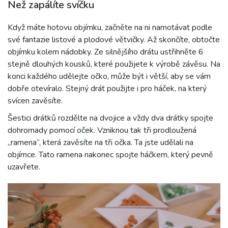
Než zapálíte svíčku
Když máte hotovu objímku, začněte na ni namotávat podle
své fantazie listové a plodové větvičky. Až skončíte, obtočte
objímku kolem nádobky. Ze silnějšího drátu ustřihněte 6
stejně dlouhých kousků, které použijete k výrobě závěsu. Na
konci každého udělejte očko, může být i větší, aby se vám
dobře otevíralo. Stejný drát použijte i pro háček, na který
svícen zavěsíte.
Šestici drátků rozdělte na dvojice a vždy dva drátky spojte
dohromady pomocí oček. Vzniknou tak tři prodloužená
„ramena“, která zavěsíte na tři očka. Ta jste udělali na
objímce. Tato ramena nakonec spojte háčkem, který pevně
uzavřete.