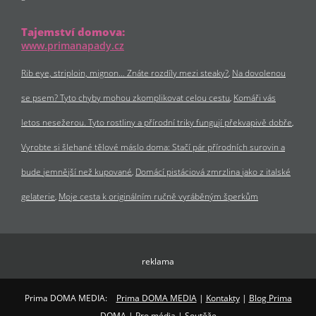
Tajemství domova:
www.primanapady.cz
Rib eye, striploin, mignon… Znáte rozdíly mezi steaky?
Na dovolenou
se psem? Tyto chyby mohou zkomplikovat celou cestu
Komáři vás
letos nesežerou. Tyto rostliny a přírodní triky fungují překvapivě dobře
Vyrobte si šlehané tělové máslo doma: Stačí pár přírodních surovin a
bude jemnější než kupované
Domácí pistáciová zmrzlina jako z italské
gelaterie
Moje cesta k originálním ručně vyráběným šperkům
reklama
Prima DOMA MEDIA:
Prima DOMA MEDIA
|
Kontakty
|
Blog Prima
DOMA
|
Pro média
|
Soutěže