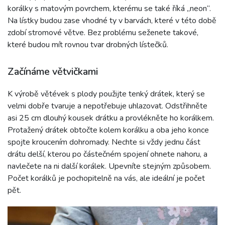
korálky s matovým povrchem, kterému se také říká „neon“.
Na lístky budou zase vhodné ty v barvách, které v této době
zdobí stromové větve. Bez problému seženete takové,
které budou mít rovnou tvar drobných lístečků.
Začínáme větvičkami
K výrobě větévek s plody použijte tenký drátek, který se
velmi dobře tvaruje a nepotřebuje uhlazovat. Odstřihněte
asi 25 cm dlouhý kousek drátku a provlékněte ho korálkem.
Protažený drátek obtočte kolem korálku a oba jeho konce
spojte kroucením dohromady. Nechte si vždy jednu část
drátu delší, kterou po částečném spojení ohnete nahoru, a
navlečete na ni další korálek. Upevníte stejným způsobem.
Počet korálků je pochopitelně na vás, ale ideální je počet
pět.