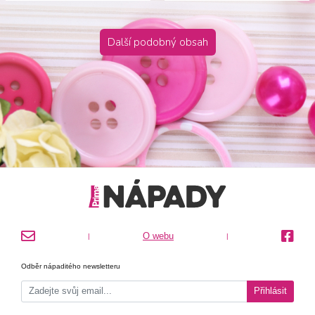
Další podobný obsah
O webu
|
|
Odběr nápaditého newsletteru
Přihlásit