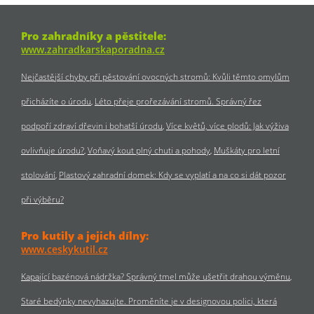
Pro zahradníky a pěstitele:
www.zahradkarskaporadna.cz
Nejčastější chyby při pěstování ovocných stromů: Kvůli těmto omylům
přicházíte o úrodu
Léto přeje prořezávání stromů. Správný řez
podpoří zdraví dřevin i bohatší úrodu
Více květů, více plodů: Jak výživa
ovlivňuje úrodu?
Voňavý kout plný chuti a pohody
Muškáty pro letní
stolování
Plastový zahradní domek: Kdy se vyplatí a na co si dát pozor
při výběru?
Pro kutily a jejich dílny:
www.ceskykutil.cz
Kapající bazénová nádržka? Správný tmel může ušetřit drahou výměnu
Staré bedýnky nevyhazujte. Proměníte je v designovou polici, která