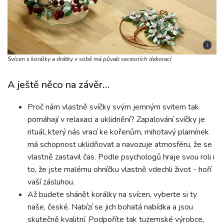
i
Svícen s korálky a drátky v sobě má půvab secesních dekorací
A ještě něco na závěr…
Proč nám vlastně svíčky svým jemným svitem tak
pomáhají v relaxaci a uklidnění? Zapalování svíčky je
rituál, který nás vrací ke kořenům, mihotavý plamínek
má schopnost uklidňovat a navozuje atmosféru, že se
vlastně zastavil čas. Podle psychologů hraje svou roli i
to, že jste malému ohníčku vlastně vdechli život - hoří
vaší zásluhou.
Až budete shánět korálky na svícen, vyberte si ty
naše, české. Nabízí se jich bohatá nabídka a jsou
skutečně kvalitní. Podpoříte tak tuzemské výrobce,