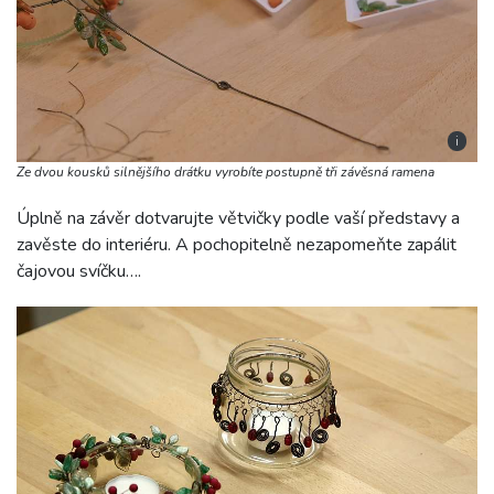
i
Ze dvou kousků silnějšího drátku vyrobíte postupně tři závěsná ramena
Úplně na závěr dotvarujte větvičky podle vaší představy a
zavěste do interiéru. A pochopitelně nezapomeňte zapálit
čajovou svíčku….