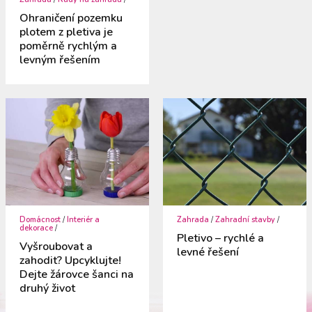
Ohraničení pozemku
plotem z pletiva je
poměrně rychlým a
levným řešením
Domácnost
/
Interiér a
Zahrada
/
Zahradní stavby
/
dekorace
/
Pletivo – rychlé a
Vyšroubovat a
levné řešení
zahodit? Upcyklujte!
Dejte žárovce šanci na
druhý život