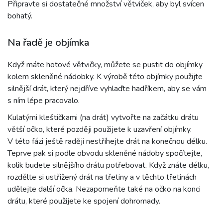
Připravte si dostatečné množství větviček, aby byl svícen
bohatý.
Na řadě je objímka
Když máte hotové větvičky, můžete se pustit do objímky
kolem skleněné nádobky. K výrobě této objímky použijte
silnější drát, který nejdříve vyhlaďte hadříkem, aby se vám
s ním lépe pracovalo.
Kulatými kleštičkami (na drát) vytvořte na začátku drátu
větší očko, které později použijete k uzavření objímky.
V této fázi ještě raději nestříhejte drát na konečnou délku.
Teprve pak si podle obvodu skleněné nádoby spočítejte,
kolik budete silnějšího drátu potřebovat. Když znáte délku,
rozdělte si ustřižený drát na třetiny a v těchto třetinách
udělejte další očka. Nezapomeňte také na očko na konci
drátu, které použijete ke spojení dohromady.