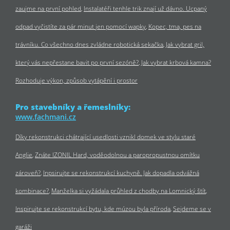
zaujme na první pohled
Instalatéři tenhle trik znají už dávno. Ucpaný
odpad vyčistíte za pár minut jen pomocí wapky
Kopec, tma, pes na
trávníku. Co všechno dnes zvládne robotická sekačka
Jak vybrat gril,
který vás nepřestane bavit po první sezóně?
Jak vybrat krbová kamna?
Rozhoduje výkon, způsob vytápění i prostor
Pro stavebníky a řemeslníky:
www.fachmani.cz
Díky rekonstrukci chátrající usedlosti vznikl domek ve stylu staré
Anglie
Znáte IZONIL Hard, voděodolnou a paropropustnou omítku
zároveň?
Inpsirujte se rekonstrukcí kuchyně. Jak dopadla odvážná
kombinace?
Manželka si vyžádala průhled z chodby na Lomnický štít
Inspirujte se rekonstrukcí bytu, kde múzou byla příroda
Sejdeme se v
garáži