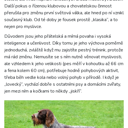
Další pokus o řízenou klubovou a chovatelskou činnost
přerušila pro změnu první světová válka, ale hned po ní vznikl
současný klub. Od té doby je fousek prostě „klasika“, a to
nejen pro myslivce.
Důvodem jsou jeho přátelská a mírná povaha i vysoká
inteligence a učenlivost. Díky tomu je jeho výchova poměrně
jednoduchá, zvláště když mu zajistíte pestrý trénink, protože
má rád změnu. Nemusíte se s ním nutně věnovat myslivosti,
ale vzhledem k jeho velikosti (pes měří v kohoutku až 66 cm
a fena kolem 60 cm), potřebuje hodně pohybových aktivit,
třeba běh vedle kola nebo volný pohyb v přírodě. I když je
„lovecký“, vychází dobře s ostatními psy a domácími zvířaty,
jen mezi ním a kočkami to někdy „jiskří“.