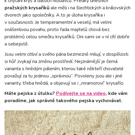
k chytání krys a dalších hlodavců. Předky dnešních
pražských krysaříků
ale měli i na šlechtických a královských
dvorech jako společníky. A to je úloha krysaříka i
v současnosti. Je temperamentní a veselý, má velmi
snášenlivou povahu, proto řada majitelů chová bez
problémů celou smečku krysaříků. Oni sami se v ní cítí dobře
a sebejistě.
Jsou velmi citliví a svého pána bezmezně milují, v dospělosti
si hůř zvykají na změnu prostředí. Nejznámější je černá
varianta s hnědým pálením, kterou také někteří chovatelé
považují za tu jedinou „správnou“. Povoleny jsou ale i jiné
varianty, třeba hnědá, a objevují se i „mramoroví“ krysaříci.
Máte pejska z útulku?
Podívejte se na video
, kde vám
poradíme, jak správně takového pejska vychovávat.