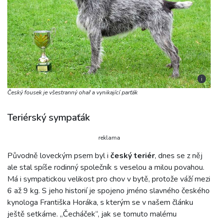
i
Český fousek je všestranný ohař a vynikající parťák
Teriérský sympaťák
reklama
Původně loveckým psem byl i
český teriér
, dnes se z něj
ale stal spíše rodinný společník s veselou a milou povahou.
Má i sympatickou velikost pro chov v bytě, protože váží mezi
6 až 9 kg. S jeho historií je spojeno jméno slavného českého
kynologa Františka Horáka, s kterým se v našem článku
ještě setkáme. „Čecháček“, jak se tomuto malému