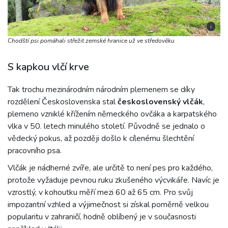
i
Chodští psi pomáhali střežit zemské hranice už ve středověku
S kapkou vlčí krve
Tak trochu mezinárodním národním plemenem se díky
rozdělení Československa stal
československý vlčák
,
plemeno vzniklé křížením německého ovčáka a karpatského
vlka v 50. letech minulého století. Původně se jednalo o
vědecký pokus, až později došlo k cílenému šlechtění
pracovního psa.
Vlčák je nádherné zvíře, ale určitě to není pes pro každého,
protože vyžaduje pevnou ruku zkušeného výcvikáře. Navíc je
vzrostlý, v kohoutku měří mezi 60 až 65 cm. Pro svůj
impozantní vzhled a výjimečnost si získal poměrně velkou
popularitu v zahraničí, hodně oblíbený je v současnosti