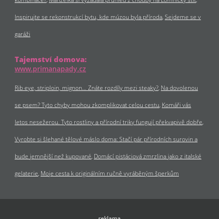
Inspirujte se rekonstrukcí bytu, kde múzou byla příroda
Sejdeme se v
garáži
Tajemství domova:
www.primanapady.cz
Rib eye, striploin, mignon… Znáte rozdíly mezi steaky?
Na dovolenou
se psem? Tyto chyby mohou zkomplikovat celou cestu
Komáři vás
letos nesežerou. Tyto rostliny a přírodní triky fungují překvapivě dobře
Vyrobte si šlehané tělové máslo doma: Stačí pár přírodních surovin a
bude jemnější než kupované
Domácí pistáciová zmrzlina jako z italské
gelaterie
Moje cesta k originálním ručně vyráběným šperkům
reklama