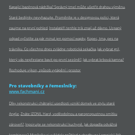
Kapající bazénová nádržka? Správný tmel může ušetřit drahou výměnu
Staré bedýnky nevyhazujte. Proměníte je v designovou polici, která
zaujme na první pohled
Instalatéři tenhle trik znají už dávno. Ucpaný
odpad vyčistíte za pár minut jen pomocí wapky
Kopec, tma, pes na
trávníku. Co všechno dnes zvládne robotická sekačka
Jak vybrat gril,
který vás nepřestane bavit po první sezóně?
Jak vybrat krbová kamna?
Rozhoduje výkon, způsob vytápění i prostor
Pro stavebníky a řemeslníky:
www.fachmani.cz
Díky rekonstrukci chátrající usedlosti vznikl domek ve stylu staré
Anglie
Znáte IZONIL Hard, voděodolnou a paropropustnou omítku
zároveň?
Inpsirujte se rekonstrukcí kuchyně. Jak dopadla odvážná
kombinace?
Manželka si vyžádala průhled z chodby na Lomnický štít