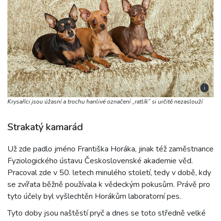
i
Krysaříci jsou úžasní a trochu hanlivé označení „ratlík“ si určitě nezaslouží
Strakatý kamarád
Už zde padlo jméno Františka Horáka, jinak též zaměstnance
Fyziologického ústavu Československé akademie věd.
Pracoval zde v 50. letech minulého století, tedy v době, kdy
se zvířata běžně používala k vědeckým pokusům. Právě pro
tyto účely byl vyšlechtěn Horákům laboratorní pes.
Tyto doby jsou naštěstí pryč a dnes se toto středně velké