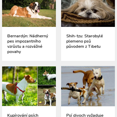
Bernardýn: Nádherný
Shih-tzu: Starobylé
pes impozantního
plemeno psů
vzrůstu a rozvážné
původem z Tibetu
povahy
Kupírování psích
Psí divoch vyžaduje