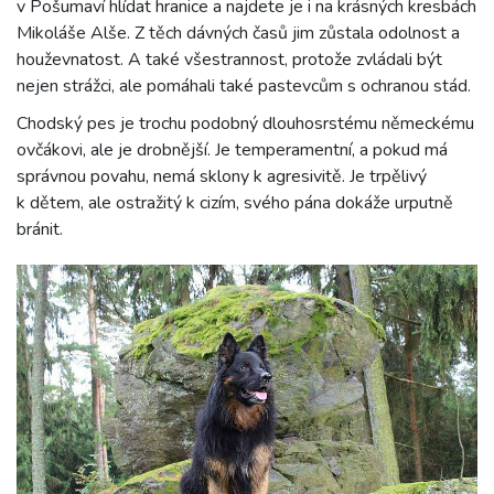
v Pošumaví hlídat hranice a najdete je i na krásných kresbách
Mikoláše Alše. Z těch dávných časů jim zůstala odolnost a
houževnatost. A také všestrannost, protože zvládali být
nejen strážci, ale pomáhali také pastevcům s ochranou stád.
Chodský pes je trochu podobný dlouhosrstému německému
ovčákovi, ale je drobnější. Je temperamentní, a pokud má
správnou povahu, nemá sklony k agresivitě. Je trpělivý
k dětem, ale ostražitý k cizím, svého pána dokáže urputně
bránit.