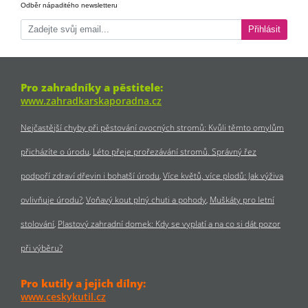
Odběr nápaditého newsletteru
Přihlásit
Pro zahradníky a pěstitele:
www.zahradkarskaporadna.cz
Nejčastější chyby při pěstování ovocných stromů: Kvůli těmto omylům
přicházíte o úrodu
Léto přeje prořezávání stromů. Správný řez
podpoří zdraví dřevin i bohatší úrodu
Více květů, více plodů: Jak výživa
ovlivňuje úrodu?
Voňavý kout plný chuti a pohody
Muškáty pro letní
stolování
Plastový zahradní domek: Kdy se vyplatí a na co si dát pozor
při výběru?
Pro kutily a jejich dílny:
www.ceskykutil.cz