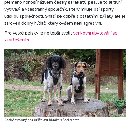
plemeno honosí názvem
český strakatý pes
. Je to aktivní,
vytrvalý a všestranný společník, který miluje psí sporty i
lidskou společnosti. Snáší se dobře s ostatními zvířaty, ale je
zároveň dobrý hlídač, který ovšem není agresivní.
Pro velké pejsky je nejlepší zvolit
venkovní ubytování se
zastřešením
.
i
Český strakatý pes může mít hladkou i delší srst