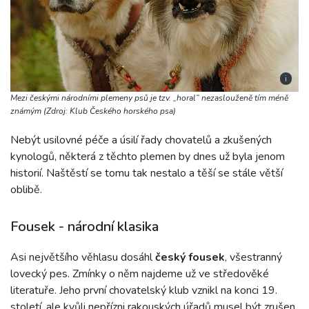
i
Mezi českými národními plemeny psů je tzv. „horal“ nezaslouženě tím méně
známým (Zdroj: Klub Českého horského psa)
Nebýt usilovné péče a úsilí řady chovatelů a zkušených
kynologů, některá z těchto plemen by dnes už byla jenom
historií. Naštěstí se tomu tak nestalo a těší se stále větší
oblibě.
Fousek - národní klasika
Asi největšího věhlasu dosáhl
český fousek
, všestranný
lovecký pes. Zmínky o něm najdeme už ve středověké
literatuře. Jeho první chovatelský klub vznikl na konci 19.
století, ale kvůli nepřízni rakouských úřadů musel být zrušen.