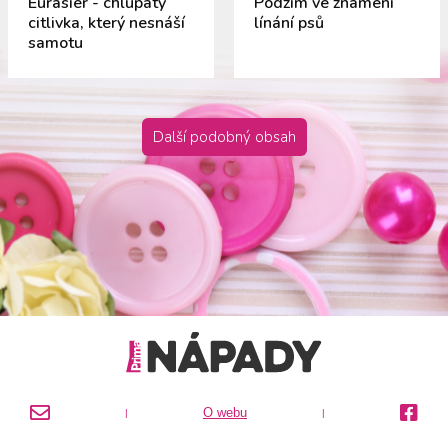
Eurasier - chlupatý
Podzim ve znamení
citlivka, který nesnáší
línání psů
samotu
Další podobný obsah
O webu
|
|