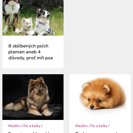
8 oblíbených psích
plemen aneb 4
důvody, proč mít psa
Mazlíčci
/
Psi a kočky
/
Mazlíčci
/
Psi a kočky
/