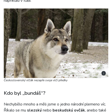
například v Itálii.
i
Československý vlčák nezapře svoje vlčí předky
Kdo byl „bundáš“?
Nechybělo mnoho a měli jsme o jedno národní plemeno víc.
Říkalo se mu
slezský
nebo
beskydský ovčák
, anebo také