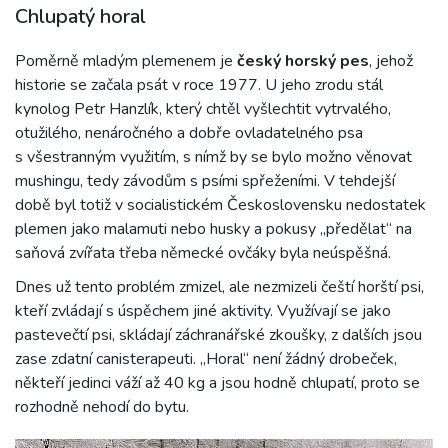
Chlupatý horal
Poměrně mladým plemenem je
český horský pes
, jehož
historie se začala psát v roce 1977. U jeho zrodu stál
kynolog Petr Hanzlík, který chtěl vyšlechtit vytrvalého,
otužilého, nenáročného a dobře ovladatelného psa
s všestranným využitím, s nímž by se bylo možno věnovat
mushingu, tedy závodům s psími spřeženími. V tehdejší
době byl totiž v socialistickém Československu nedostatek
plemen jako malamuti nebo husky a pokusy „předělat“ na
saňová zvířata třeba německé ovčáky byla neúspěšná.
Dnes už tento problém zmizel, ale nezmizeli čeští horští psi,
kteří zvládají s úspěchem jiné aktivity. Využívají se jako
pastevečtí psi, skládají záchranářské zkoušky, z dalších jsou
zase zdatní canisterapeuti. „Horal“ není žádný drobeček,
někteří jedinci váží až 40 kg a jsou hodně chlupatí, proto se
rozhodně nehodí do bytu.