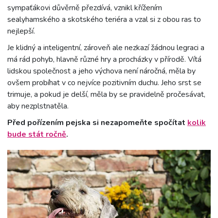
sympaťákovi důvěrně přezdívá, vznikl křížením
sealyhamského a skotského teriéra a vzal si z obou ras to
nejlepší.
Je klidný a inteligentní, zároveň ale nezkazí žádnou legraci a
má rád pohyb, hlavně různé hry a procházky v přírodě. Vítá
lidskou společnost a jeho výchova není náročná, měla by
ovšem probíhat v co nejvíce pozitivním duchu. Jeho srst se
trimuje, a pokud je delší, měla by se pravidelně pročesávat,
aby nezplstnatěla.
Před pořízením pejska si nezapomeňte spočítat
kolik
bude stát ročně
.