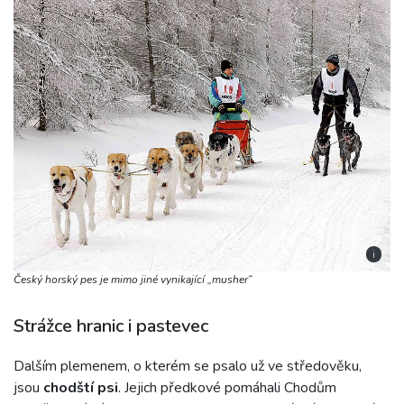
i
Český horský pes je mimo jiné vynikající „musher“
Strážce hranic i pastevec
Dalším plemenem, o kterém se psalo už ve středověku,
jsou
chodští psi
. Jejich předkové pomáhali Chodům