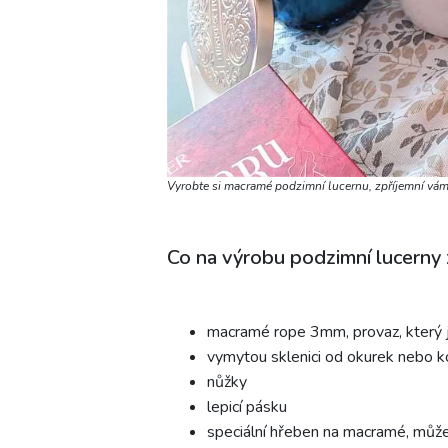
Vyrobte si macramé podzimní lucernu, zpříjemní vám
Co na výrobu podzimní lucerny 
macramé rope 3mm, provaz, který 
vymytou sklenici od okurek nebo 
nůžky
lepicí pásku
speciální hřeben na macramé, může 