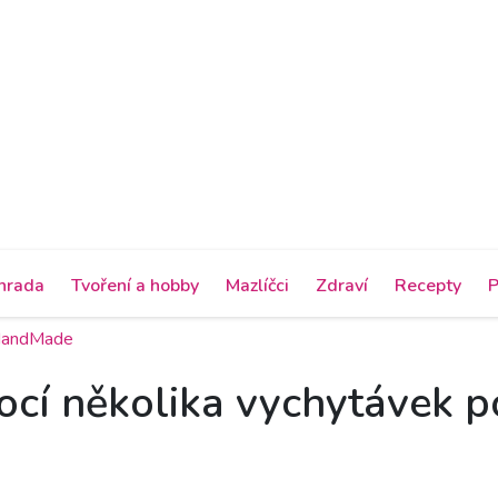
hrada
Tvoření a hobby
Mazlíčci
Zdraví
Recepty
P
 HandMade
ocí několika vychytávek p