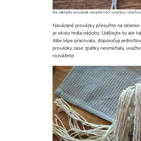
Na základní provázek navažte liščí smyčkou všechny 
Navázané provázky přesuňte na sklenici.
je okolo hrdla nádoby. Udělejte to ale t
dále lépe pracovalo, doporučuji jednotli
provázky zase zpátky nesmíchaly, uvažte
rozvážete.