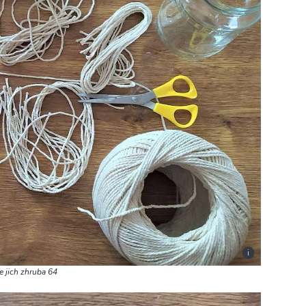
i
te jich zhruba 64