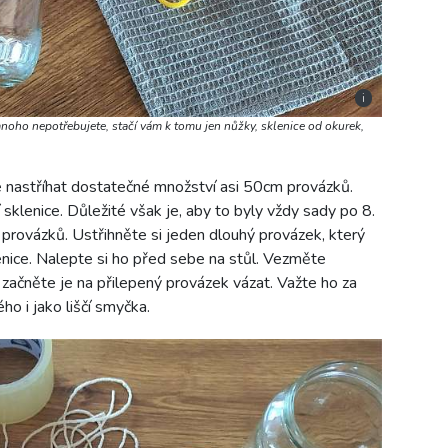
i
noho nepotřebujete, stačí vám k tomu jen nůžky, sklenice od okurek,
 nastříhat dostatečné množství asi 50cm provázků.
í sklenice. Důležité však je, aby to byly vždy sady po 8.
provázků. Ustřihněte si jeden dlouhý provázek, který
nice. Nalepte si ho před sebe na stůl. Vezměte
 začněte je na přilepený provázek vázat. Važte ho za
o i jako liščí smyčka.