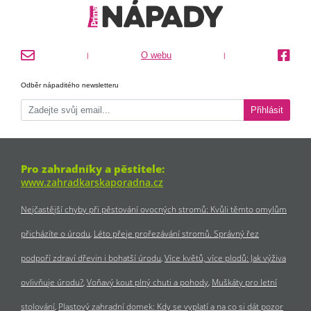
O webu
|
|
Odběr nápaditého newsletteru
Přihlásit
Pro zahradníky a pěstitele:
www.zahradkarskaporadna.cz
Nejčastější chyby při pěstování ovocných stromů: Kvůli těmto omylům
přicházíte o úrodu
Léto přeje prořezávání stromů. Správný řez
podpoří zdraví dřevin i bohatší úrodu
Více květů, více plodů: Jak výživa
ovlivňuje úrodu?
Voňavý kout plný chuti a pohody
Muškáty pro letní
stolování
Plastový zahradní domek: Kdy se vyplatí a na co si dát pozor