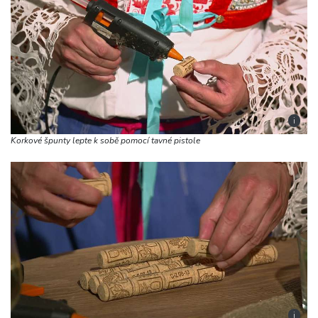
i
Korkové špunty lepte k sobě pomocí tavné pistole
i