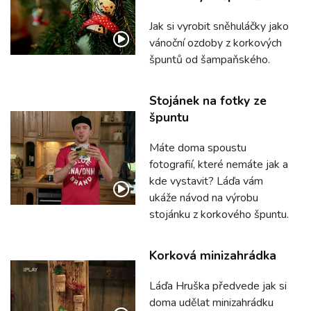
Jak si vyrobit sněhuláčky jako
vánoční ozdoby z korkových
špuntů od šampaňského.
Stojánek na fotky ze
špuntu
Máte doma spoustu
fotografií, které nemáte jak a
kde vystavit? Láďa vám
ukáže návod na výrobu
stojánku z korkového špuntu.
Korková minizahrádka
Láďa Hruška předvede jak si
doma udělat minizahrádku