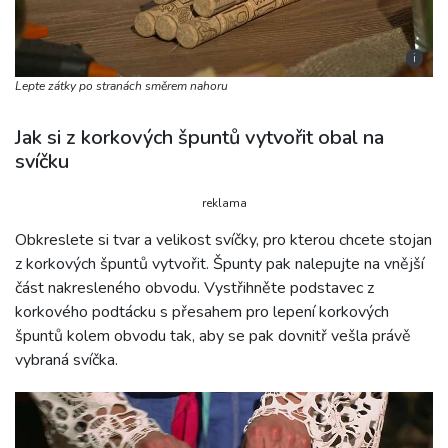
i
Lepte zátky po stranách směrem nahoru
Jak si z korkových špuntů vytvořit obal na
svíčku
reklama
Obkreslete si tvar a velikost svíčky, pro kterou chcete stojan
z korkových špuntů vytvořit. Špunty pak nalepujte na vnější
část nakresleného obvodu. Vystřihněte podstavec z
korkového podtácku s přesahem pro lepení korkových
špuntů kolem obvodu tak, aby se pak dovnitř vešla právě
vybraná svíčka.