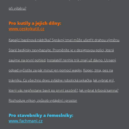
při výběru?
Pro kutily a jejich dílny:
www.ceskykutil.cz
Kapající bazénová nádržka? Správný tmel může ušetřit drahou výměnu
Staré bedýnky nevyhazujte. Proměníte je v designovou polici, která
zaujme na první pohled
Instalatéři tenhle trik znají už dávno. Ucpaný
odpad vyčistíte za pár minut jen pomocí wapky
Kopec, tma, pes na
trávníku. Co všechno dnes zvládne robotická sekačka
Jak vybrat gril,
který vás nepřestane bavit po první sezóně?
Jak vybrat krbová kamna?
Rozhoduje výkon, způsob vytápění i prostor
Pro stavebníky a řemeslníky:
www.fachmani.cz