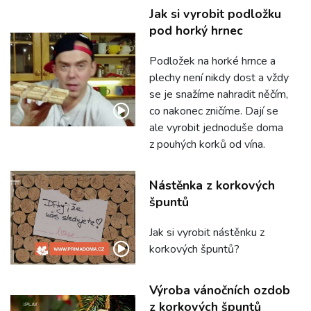
Jak si vyrobit podložku
pod horký hrnec
Podložek na horké hrnce a
plechy není nikdy dost a vždy
se je snažíme nahradit něčím,
co nakonec zničíme. Dají se
ale vyrobit jednoduše doma
z pouhých korků od vína.
Nástěnka z korkových
špuntů
Jak si vyrobit nástěnku z
korkových špuntů?
Výroba vánočních ozdob
z korkových špuntů