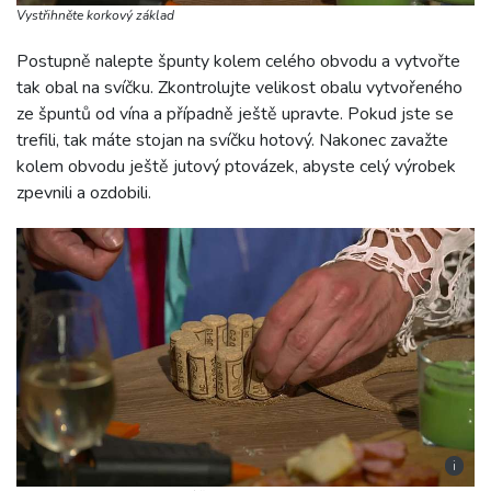
Vystřihněte korkový základ
Postupně nalepte špunty kolem celého obvodu a vytvořte
tak obal na svíčku. Zkontrolujte velikost obalu vytvořeného
ze špuntů od vína a případně ještě upravte. Pokud jste se
trefili, tak máte stojan na svíčku hotový. Nakonec zavažte
kolem obvodu ještě jutový ptovázek, abyste celý výrobek
zpevnili a ozdobili.
i