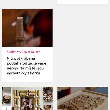
Kutiloviny
/
Tipy redakce
/
Ničí poškrábaná
podlaha od židle vaše
nervy? Na místě jsou
vychytávky z korku