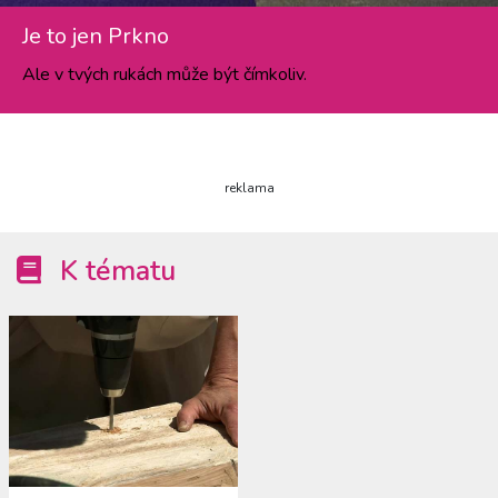
Je to jen Prkno
Ale v tvých rukách může být čímkoliv.
reklama
K tématu