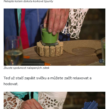
Nelepte kolem dokola korkové špunty
i
Zkuste správnost nalepených zátek
Teď už stačí zapálit svíčku a můžete začít relaxovat a
hodovat.