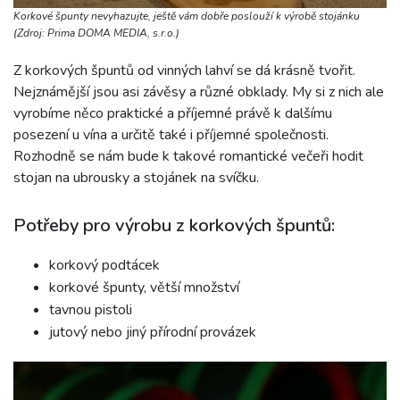
Korkové špunty nevyhazujte, ještě vám dobře poslouží k výrobě stojánku
(Zdroj: Prima DOMA MEDIA, s.r.o.)
Z korkových špuntů od vinných lahví se dá krásně tvořit.
Nejznámější jsou asi závěsy a různé obklady. My si z nich ale
vyrobíme něco praktické a příjemné právě k dalšímu
posezení u vína a určitě také i příjemné společnosti.
Rozhodně se nám bude k takové romantické večeři hodit
stojan na ubrousky a stojánek na svíčku.
Potřeby pro výrobu z korkových špuntů:
korkový podtácek
korkové špunty, větší množství
tavnou pistoli
jutový nebo jiný přírodní provázek