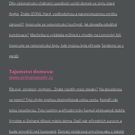
Díky rekonstrukci chátrající usedlosti vznikl domek ve stylu staré
Anglie
Znáte IZONIL Hard, voděodolnou a paropropustnou omítku
zároveň?
Inpsirujte se rekonstrukcí kuchyně. Jak dopadla odvážná
kombinace?
Manželka si vyžádala průhled z chodby na Lomnický štít
Inspirujte se rekonstrukcí bytu, kde múzou byla příroda
Sejdeme se v
garáži
Tajemství domova:
www.primanapady.cz
Rib eye, striploin, mignon… Znáte rozdíly mezi steaky?
Na dovolenou
se psem? Tyto chyby mohou zkomplikovat celou cestu
Komáři vás
letos nesežerou. Tyto rostliny a přírodní triky fungují překvapivě dobře
Vyrobte si šlehané tělové máslo doma: Stačí pár přírodních surovin a
bude jemnější než kupované
Domácí pistáciová zmrzlina jako z italské