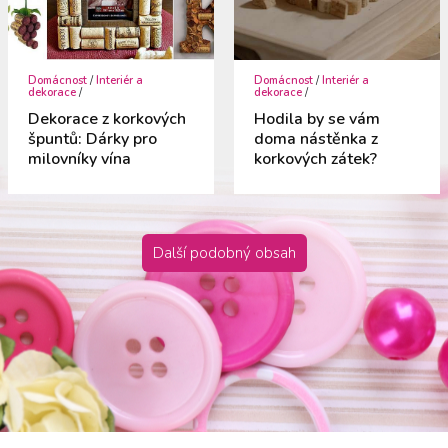
Domácnost
/
Interiér a
Domácnost
/
Interiér a
dekorace
/
dekorace
/
Dekorace z korkových
Hodila by se vám
špuntů: Dárky pro
doma nástěnka z
milovníky vína
korkových zátek?
Další podobný obsah