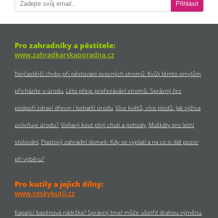
Přihlásit
Pro zahradníky a pěstitele:
www.zahradkarskaporadna.cz
Nejčastější chyby při pěstování ovocných stromů: Kvůli těmto omylům
přicházíte o úrodu
Léto přeje prořezávání stromů. Správný řez
podpoří zdraví dřevin i bohatší úrodu
Více květů, více plodů: Jak výživa
ovlivňuje úrodu?
Voňavý kout plný chuti a pohody
Muškáty pro letní
stolování
Plastový zahradní domek: Kdy se vyplatí a na co si dát pozor
při výběru?
Pro kutily a jejich dílny:
www.ceskykutil.cz
Kapající bazénová nádržka? Správný tmel může ušetřit drahou výměnu