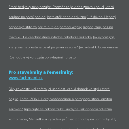
Staré bedýnky nevyhazujte. Proměníte je v designovou polici, která
zaujme na první pohled
Instalatéři tenhle trik znají už dávno. Ucpaný
odpad vyčistíte za pár minut jen pomocí wapky
Kopec, tma, pes na
trávníku. Co všechno dnes zvládne robotická sekačka
Jak vybrat gril,
který vás nepřestane bavit po první sezóně?
Jak vybrat krbová kamna?
Rozhoduje výkon, způsob vytápění i prostor
Pro stavebníky a řemeslníky:
www.fachmani.cz
Díky rekonstrukci chátrající usedlosti vznikl domek ve stylu staré
Anglie
Znáte IZONIL Hard, voděodolnou a paropropustnou omítku
zároveň?
Inpsirujte se rekonstrukcí kuchyně. Jak dopadla odvážná
kombinace?
Manželka si vyžádala průhled z chodby na Lomnický štít