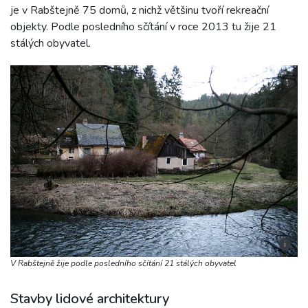
je v Rabštejně 75 domů, z nichž většinu tvoří rekreační
objekty. Podle posledního sčítání v roce 2013 tu žije 21
stálých obyvatel.
i
V Rabštejně žije podle posledního sčítání 21 stálých obyvatel
Stavby lidové architektury