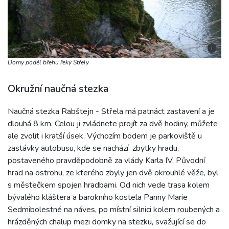
i
Domy podél břehu řeky Střely
Okružní naučná stezka
Naučná stezka Rabštejn - Střela má patnáct zastavení a je
dlouhá 8 km. Celou ji zvládnete projít za dvě hodiny, můžete
ale zvolit i kratší úsek. Výchozím bodem je parkoviště u
zastávky autobusu, kde se nachází zbytky hradu,
postaveného pravděpodobně za vlády Karla IV. Původní
hrad na ostrohu, ze kterého zbyly jen dvě okrouhlé věže, byl
s městečkem spojen hradbami. Od nich vede trasa kolem
bývalého kláštera a barokního kostela Panny Marie
Sedmibolestné na náves, po místní silnici kolem roubených a
hrázděných chalup mezi domky na stezku, svažující se do