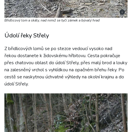
i
Břidlicový lom a skály, nad nimiž se tyčí zámek a bývalý hrad
Údolí řeky Střely
Z břidlicových lomů se po stezce vedoucí vysoko nad
řekou dostanete k židovskému hřbitovu. Cesta pokračuje
přes chatovou oblast do údolí Střely, přes malý brod a louky
na zalesněný vrchol s vyhlídkou na opačném břehu řeky. Po
cestě se naskytnou úchvatné výhledy na okolní krajinu a do
údolí Střely.