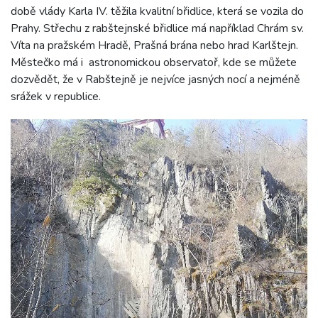
době vlády Karla IV. těžila kvalitní břidlice, která se vozila do
Prahy. Střechu z rabštejnské břidlice má například Chrám sv.
Víta na pražském Hradě, Prašná brána nebo hrad Karlštejn.
Městečko má i astronomickou observatoř, kde se můžete
dozvědět, že v Rabštejně je nejvíce jasných nocí a nejméně
srážek v republice.