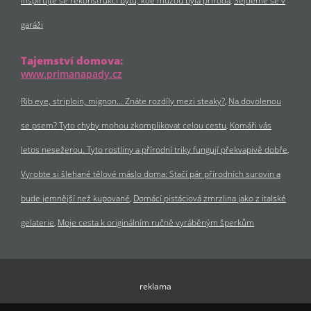
Inspirujte se rekonstrukcí bytu, kde múzou byla příroda
Sejdeme se v
garáži
Tajemství domova:
www.primanapady.cz
Rib eye, striploin, mignon… Znáte rozdíly mezi steaky?
Na dovolenou
se psem? Tyto chyby mohou zkomplikovat celou cestu
Komáři vás
letos nesežerou. Tyto rostliny a přírodní triky fungují překvapivě dobře
Vyrobte si šlehané tělové máslo doma: Stačí pár přírodních surovin a
bude jemnější než kupované
Domácí pistáciová zmrzlina jako z italské
gelaterie
Moje cesta k originálním ručně vyráběným šperkům
reklama