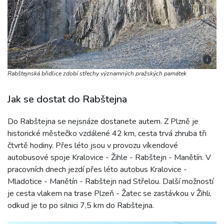
i
Rabštejnská břidlice zdobí střechy významných pražských památek
Jak se dostat do Rabštejna
Do Rabštejna se nejsnáze dostanete autem. Z Plzně je
historické městečko vzdálené 42 km, cesta trvá zhruba tři
čtvrtě hodiny. Přes léto jsou v provozu víkendové
autobusové spoje Kralovice - Žihle - Rabštejn - Manětín. V
pracovních dnech jezdí přes léto autobus Kralovice -
Mladotice - Manětín - Rabštejn nad Střelou. Další možností
je cesta vlakem na trase Plzeň - Žatec se zastávkou v Žihli,
odkud je to po silnici 7,5 km do Rabštejna.