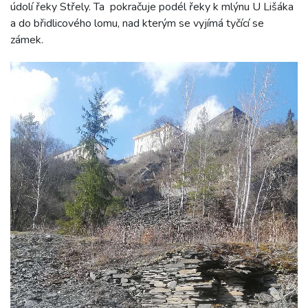
údolí řeky Střely. Ta pokračuje podél řeky k mlýnu U Lišáka
a do břidlicového lomu, nad kterým se vyjímá tyčící se
zámek.