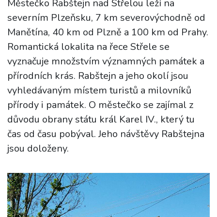
Městečko Rabštejn nad Střelou leží na
severním Plzeňsku, 7 km severovýchodně od
Manětína, 40 km od Plzně a 100 km od Prahy.
Romantická lokalita na řece Střele se
vyznačuje množstvím významných památek a
přírodních krás. Rabštejn a jeho okolí jsou
vyhledávaným místem turistů a milovníků
přírody i památek. O městečko se zajímal z
důvodu obrany státu král Karel IV., který tu
čas od času pobýval. Jeho návštěvy Rabštejna
jsou doloženy.