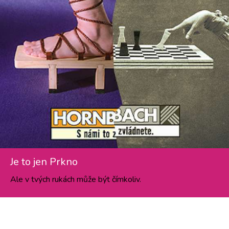
Je to jen Prkno
Ale v tvých rukách může být čímkoliv.