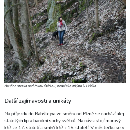
i
Naučná stezka nad řekou Střelou, nedaleko mlýna U Lišáka
Další zajímavosti a unikáty
Na příjezdu do Rabštejna ve směru od Plzně se nachází alej
staletých lip a barokní sochy světců. Na návsi stojí morový
kříž ze 17. století a smírčí kříž z 15. století. V městečku se v