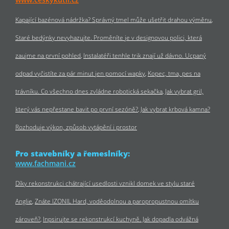
Kapající bazénová nádržka? Správný tmel může ušetřit drahou výměnu
Staré bedýnky nevyhazujte. Proměníte je v designovou polici, která
zaujme na první pohled
Instalatéři tenhle trik znají už dávno. Ucpaný
odpad vyčistíte za pár minut jen pomocí wapky
Kopec, tma, pes na
trávníku. Co všechno dnes zvládne robotická sekačka
Jak vybrat gril,
který vás nepřestane bavit po první sezóně?
Jak vybrat krbová kamna?
Rozhoduje výkon, způsob vytápění i prostor
Pro stavebníky a řemeslníky:
www.fachmani.cz
Díky rekonstrukci chátrající usedlosti vznikl domek ve stylu staré
Anglie
Znáte IZONIL Hard, voděodolnou a paropropustnou omítku
zároveň?
Inpsirujte se rekonstrukcí kuchyně. Jak dopadla odvážná