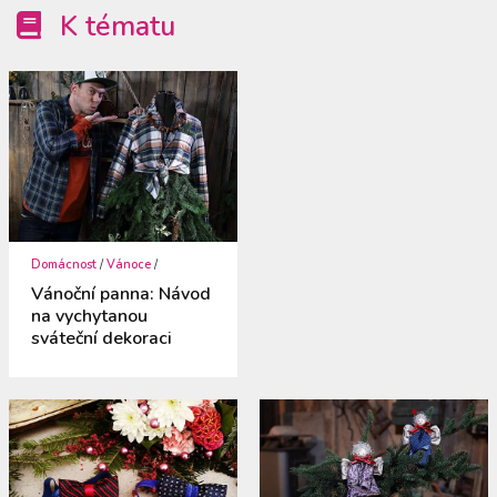
K tématu
Domácnost
/
Vánoce
/
Vánoční panna: Návod
na vychytanou
sváteční dekoraci