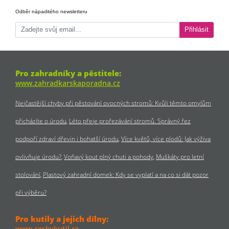
Odběr nápaditého newsletteru
Přihlásit
Pro zahradníky a pěstitele:
www.zahradkarskaporadna.cz
Nejčastější chyby při pěstování ovocných stromů: Kvůli těmto omylům
přicházíte o úrodu
Léto přeje prořezávání stromů. Správný řez
podpoří zdraví dřevin i bohatší úrodu
Více květů, více plodů: Jak výživa
ovlivňuje úrodu?
Voňavý kout plný chuti a pohody
Muškáty pro letní
stolování
Plastový zahradní domek: Kdy se vyplatí a na co si dát pozor
při výběru?
Pro kutily a jejich dílny:
www.ceskykutil.cz