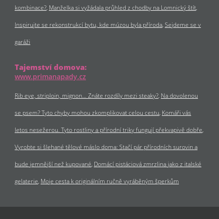
kombinace?
Manželka si vyžádala průhled z chodby na Lomnický štít
Inspirujte se rekonstrukcí bytu, kde múzou byla příroda
Sejdeme se v
garáži
Tajemství domova:
www.primanapady.cz
Rib eye, striploin, mignon… Znáte rozdíly mezi steaky?
Na dovolenou
se psem? Tyto chyby mohou zkomplikovat celou cestu
Komáři vás
letos nesežerou. Tyto rostliny a přírodní triky fungují překvapivě dobře
Vyrobte si šlehané tělové máslo doma: Stačí pár přírodních surovin a
bude jemnější než kupované
Domácí pistáciová zmrzlina jako z italské
gelaterie
Moje cesta k originálním ručně vyráběným šperkům