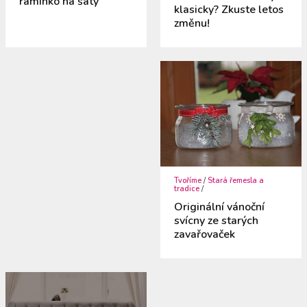
ramínko na šaty
klasicky? Zkuste letos
změnu!
Tvoříme
/
Stará řemesla a
tradice
/
Originální vánoční
svícny ze starých
zavařovaček