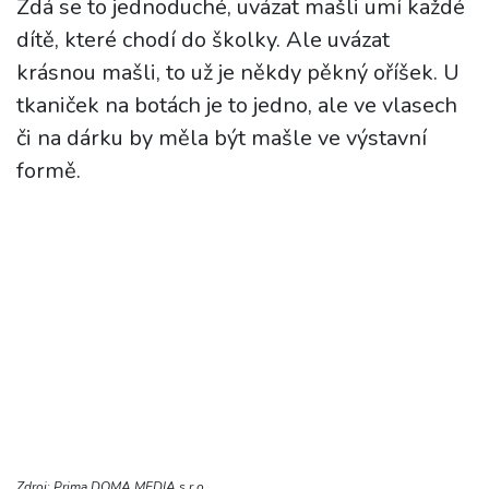
Zdá se to jednoduché, uvázat mašli umí každé
dítě, které chodí do školky. Ale uvázat
krásnou mašli, to už je někdy pěkný oříšek. U
tkaniček na botách je to jedno, ale ve vlasech
či na dárku by měla být mašle ve výstavní
formě.
Zdroj: Prima DOMA MEDIA s.r.o.