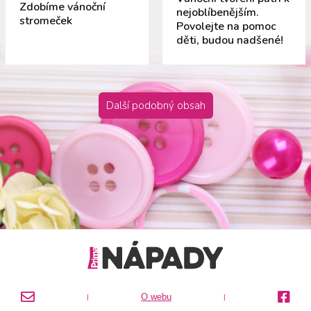
Zdobíme vánoční
nejoblíbenějším.
stromeček
Povolejte na pomoc
děti, budou nadšené!
Další podobný obsah
O webu
|
|