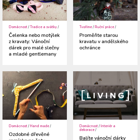
Domácnost
/
Tradice a svátky
/
Tvoříme
/
Ruční práce
/
Čelenka nebo motýlek
Proměňte starou
z kravaty: Vánoční
kravatu v andělského
dárek pro malé slečny
ochránce
a mladé gentlemany
Domácnost
/
Hand made
/
Domácnost
/
Interiér a
dekorace
/
Ozdobné dřevěné
Balíte vánoční dárky