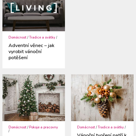
Domácnost
/
Tradice a svátky
/
Adventní věnec – jak
vyrobit vánoční
potěšení
Domácnost
/
Pokoje a pracovny
Domácnost
/
Tradice a svátky
/
/
Vánoční tvoření patří k