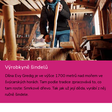
Výrobkyně šindelů
Dílna Evy Gredig je ve výšce 1700 metrů nad mořem ve
švýcarských horách. Tam podle tradice zpracovává to, co
tam roste: Smrkové dřevo. Tak jak už její děda, vyrábí z něj
ručně šindele.