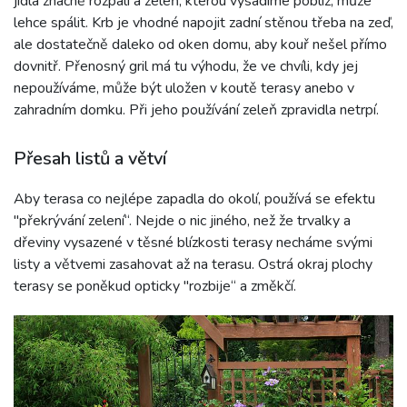
jídla značně rozpálí a zeleň, kterou vysadíme poblíž, může
lehce spálit. Krb je vhodné napojit zadní stěnou třeba na zeď,
ale dostatečně daleko od oken domu, aby kouř nešel přímo
dovnitř. Přenosný gril má tu výhodu, že ve chvíli, kdy jej
nepoužíváme, může být uložen v koutě terasy anebo v
zahradním domku. Při jeho používání zeleň zpravidla netrpí.
Přesah listů a větví
Aby terasa co nejlépe zapadla do okolí, používá se efektu
"překrývání zelení“. Nejde o nic jiného, než že trvalky a
dřeviny vysazené v těsné blízkosti terasy necháme svými
listy a větvemi zasahovat až na terasu. Ostrá okraj plochy
terasy se poněkud opticky "rozbije“ a změkčí.