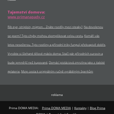
Tajemství domova:
www.primanapady.cz
Rib eye, striploin, mignon… Znáte rozdíly mezi steaky?
Na dovolenou
se psem? Tyto chyby mohou zkomplikovat celou cestu
Komáři vás
letos nesežerou. Tyto rostliny a přírodní triky fungují překvapivě dobře
Vyrobte si šlehané tělové máslo doma: Stačí pár přírodních surovin a
bude jemnější než kupované
Domácí pistáciová zmrzlina jako z italské
gelaterie
Moje cesta k originálním ručně vyráběným šperkům
reklama
Prima DOMA MEDIA:
Prima DOMA MEDIA
|
Kontakty
|
Blog Prima