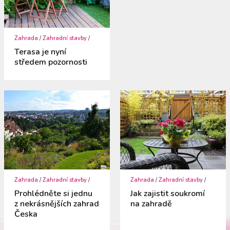
Zahrada
/
Zahradní stavby
/
Terasa je nyní
středem pozornosti
Zahrada
/
Zahradní stavby
/
Zahrada
/
Zahradní stavby
/
Prohlédněte si jednu
Jak zajistit soukromí
z nekrásnějších zahrad
na zahradě
Česka