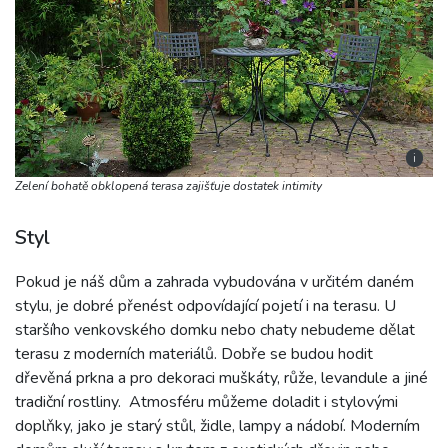
i
Zelení bohatě obklopená terasa zajišťuje dostatek intimity
Styl
Pokud je náš dům a zahrada vybudována v určitém daném
stylu, je dobré přenést odpovídající pojetí i na terasu. U
staršího venkovského domku nebo chaty nebudeme dělat
terasu z moderních materiálů. Dobře se budou hodit
dřevěná prkna a pro dekoraci muškáty, růže, levandule a jiné
tradiční rostliny. Atmosféru můžeme doladit i stylovými
doplňky, jako je starý stůl, židle, lampy a nádobí. Moderním