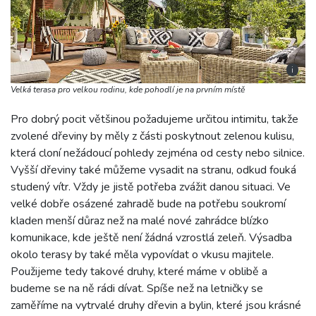
i
Velká terasa pro velkou rodinu, kde pohodlí je na prvním místě
Pro dobrý pocit většinou požadujeme určitou intimitu, takže
zvolené dřeviny by měly z části poskytnout zelenou kulisu,
která cloní nežádoucí pohledy zejména od cesty nebo silnice.
Vyšší dřeviny také můžeme vysadit na stranu, odkud fouká
studený vítr. Vždy je jistě potřeba zvážit danou situaci. Ve
velké dobře osázené zahradě bude na potřebu soukromí
kladen menší důraz než na malé nové zahrádce blízko
komunikace, kde ještě není žádná vzrostlá zeleň. Výsadba
okolo terasy by také měla vypovídat o vkusu majitele.
Použijeme tedy takové druhy, které máme v oblibě a
budeme se na ně rádi dívat. Spíše než na letničky se
zaměříme na vytrvalé druhy dřevin a bylin, které jsou krásné