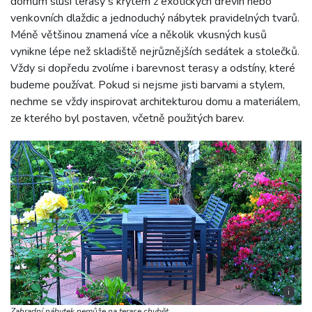
domům sluší terasy s krytem z exotických dřevin nebo
venkovních dlaždic a jednoduchý nábytek pravidelných tvarů.
Méně většinou znamená více a několik vkusných kusů
vynikne lépe než skladiště nejrůznějších sedátek a stolečků.
Vždy si dopředu zvolíme i barevnost terasy a odstíny, které
budeme používat. Pokud si nejsme jisti barvami a stylem,
nechme se vždy inspirovat architekturou domu a materiálem,
ze kterého byl postaven, včetně použitých barev.
i
Zahradní nábytek nemůže na terase chybět