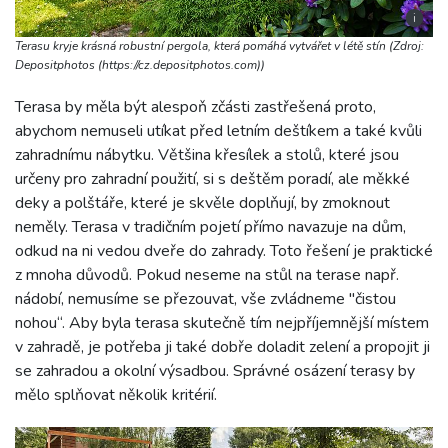
i
Terasu kryje krásná robustní pergola, která pomáhá vytvářet v létě stín (Zdroj:
Depositphotos (https://cz.depositphotos.com))
Terasa by měla být alespoň zčásti zastřešená proto,
abychom nemuseli utíkat před letním deštíkem a také kvůli
zahradnímu nábytku. Většina křesílek a stolů, které jsou
určeny pro zahradní použití, si s deštěm poradí, ale měkké
deky a polštáře, které je skvěle doplňují, by zmoknout
neměly. Terasa v tradičním pojetí přímo navazuje na dům,
odkud na ni vedou dveře do zahrady. Toto řešení je praktické
z mnoha důvodů. Pokud neseme na stůl na terase např.
nádobí, nemusíme se přezouvat, vše zvládneme "čistou
nohou“. Aby byla terasa skutečně tím nejpříjemnější místem
v zahradě, je potřeba ji také dobře doladit zelení a propojit ji
se zahradou a okolní výsadbou. Správné osázení terasy by
mělo splňovat několik kritérií.