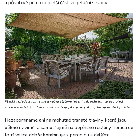
a působivé po co nejdelší část vegetační sezony.
i
Plachty představují levné a velmi stylové řešení, jak ochránit terasu před
sluncem a deštěm. Nádobové rostliny, jako jsou palmy, dodají exotický nádech
Nezapomínáme ani na mohutné trsnaté traviny, které jsou
pěkné i v zimě, a samozřejmě na popínavé rostliny. Terasa se
totiž velice dobře kombinuje s pergolou a dalšími