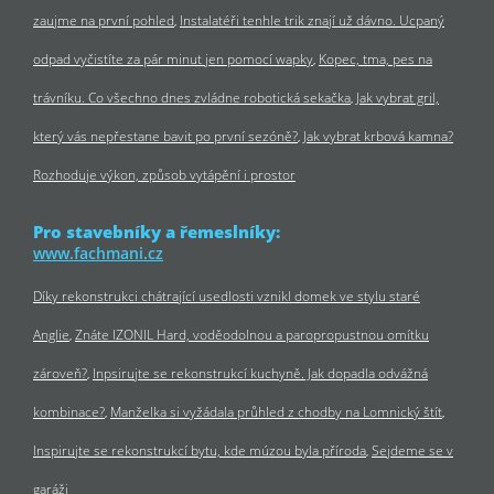
zaujme na první pohled
Instalatéři tenhle trik znají už dávno. Ucpaný
odpad vyčistíte za pár minut jen pomocí wapky
Kopec, tma, pes na
trávníku. Co všechno dnes zvládne robotická sekačka
Jak vybrat gril,
který vás nepřestane bavit po první sezóně?
Jak vybrat krbová kamna?
Rozhoduje výkon, způsob vytápění i prostor
Pro stavebníky a řemeslníky:
www.fachmani.cz
Díky rekonstrukci chátrající usedlosti vznikl domek ve stylu staré
Anglie
Znáte IZONIL Hard, voděodolnou a paropropustnou omítku
zároveň?
Inpsirujte se rekonstrukcí kuchyně. Jak dopadla odvážná
kombinace?
Manželka si vyžádala průhled z chodby na Lomnický štít
Inspirujte se rekonstrukcí bytu, kde múzou byla příroda
Sejdeme se v
garáži