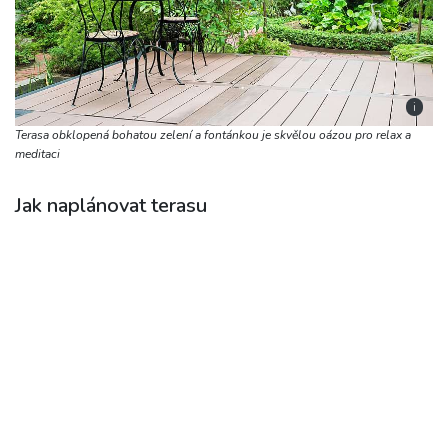
i
Terasa obklopená bohatou zelení a fontánkou je skvělou oázou pro relax a
meditaci
Jak naplánovat terasu