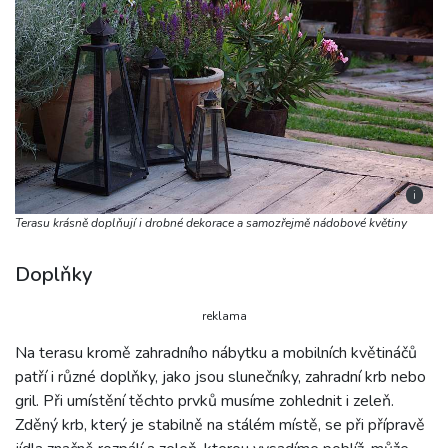
i
Terasu krásně doplňují i drobné dekorace a samozřejmě nádobové květiny
Doplňky
reklama
Na terasu kromě zahradního nábytku a mobilních květináčů
patří i různé doplňky, jako jsou slunečníky, zahradní krb nebo
gril. Při umístění těchto prvků musíme zohlednit i zeleň.
Zděný krb, který je stabilně na stálém místě, se při přípravě