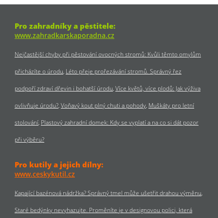
Pro zahradníky a pěstitele:
www.zahradkarskaporadna.cz
Nejčastější chyby při pěstování ovocných stromů: Kvůli těmto omylům
přicházíte o úrodu
Léto přeje prořezávání stromů. Správný řez
podpoří zdraví dřevin i bohatší úrodu
Více květů, více plodů: Jak výživa
ovlivňuje úrodu?
Voňavý kout plný chuti a pohody
Muškáty pro letní
stolování
Plastový zahradní domek: Kdy se vyplatí a na co si dát pozor
při výběru?
Pro kutily a jejich dílny:
www.ceskykutil.cz
Kapající bazénová nádržka? Správný tmel může ušetřit drahou výměnu
Staré bedýnky nevyhazujte. Proměníte je v designovou polici, která