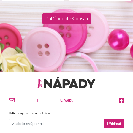
Další podobný obsah
O webu
|
|
Odběr nápaditého newsletteru
Přihlásit