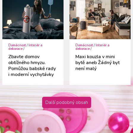
Domácnost
/
Interiér a
Domácnost
/
Interiér a
dekorace
/
dekorace
/
Zbavte domov
Maxi kouzla v mini
obtížného hmyzu.
bytě aneb Žádný byt
Pomůžou babské rady
není malý
i moderní vychytávky
Další podobný obsah