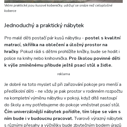
Velmi praktické jsou kusové koberečky, udržují se snáze než celoplošné
koberce
Jednoduchý a praktický nábytek
Pro malé děti postačí pár kusů nábytku -
postel s kvalitní
matrací, skříňka na oblečení a úložný prostor na
hračky
. Pokud rádi s dětmi prohlížíte knížky, bude se hodit i
police na knihy nebo knihovnička.
Pro školou povinné děti
k výše zmíněnému přibude ještě psací stůl a židle.
reklama
Je dobré na toto myslet už při zařizování pokoje pro menší a
předškolní děti - ne vždy je pak prostor v rodinném rozpočtu
na kompletní výměnu nábytku v pokoji, když dítě nastoupí
do školy a my potřebujeme do pokoje vměstnat psací stůl.
Čím univerzálnější nábytek pořídíte, tím lépe se vám s
ním bude i v budoucnu pracovat.
Tvarově výrazný nábytek
s různými přesahy a výčnělky bude zbytečným bodem úrazů