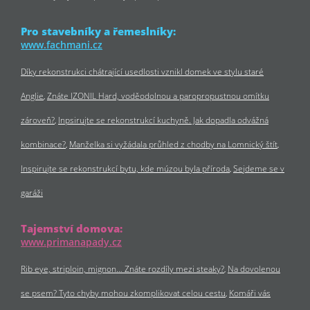
Pro stavebníky a řemeslníky:
www.fachmani.cz
Díky rekonstrukci chátrající usedlosti vznikl domek ve stylu staré
Anglie
Znáte IZONIL Hard, voděodolnou a paropropustnou omítku
zároveň?
Inpsirujte se rekonstrukcí kuchyně. Jak dopadla odvážná
kombinace?
Manželka si vyžádala průhled z chodby na Lomnický štít
Inspirujte se rekonstrukcí bytu, kde múzou byla příroda
Sejdeme se v
garáži
Tajemství domova:
www.primanapady.cz
Rib eye, striploin, mignon… Znáte rozdíly mezi steaky?
Na dovolenou
se psem? Tyto chyby mohou zkomplikovat celou cestu
Komáři vás