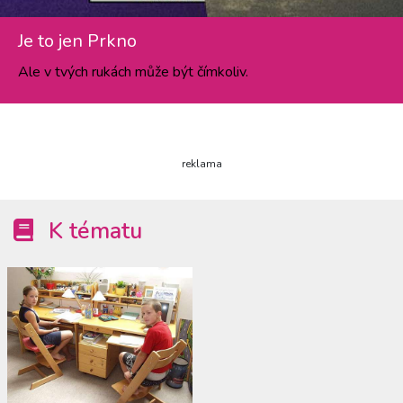
Je to jen Prkno
Ale v tvých rukách může být čímkoliv.
reklama
K tématu