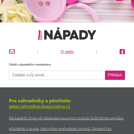
O webu
|
|
Odběr nápaditého newsletteru
Přihlásit
Pro zahradníky a pěstitele:
www.zahradkarskaporadna.cz
Nejčastější chyby při pěstování ovocných stromů: Kvůli těmto omylům
přicházíte o úrodu
Léto přeje prořezávání stromů. Správný řez