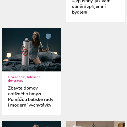
4 způsoby, jak vám
stínění zpříjemní
bydlení
Domácnost
/
Interiér a
dekorace
/
Zbavte domov
obtížného hmyzu.
Pomůžou babské rady
i moderní vychytávky