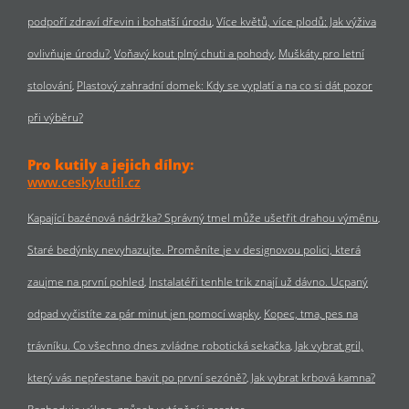
podpoří zdraví dřevin i bohatší úrodu
Více květů, více plodů: Jak výživa
ovlivňuje úrodu?
Voňavý kout plný chuti a pohody
Muškáty pro letní
stolování
Plastový zahradní domek: Kdy se vyplatí a na co si dát pozor
při výběru?
Pro kutily a jejich dílny:
www.ceskykutil.cz
Kapající bazénová nádržka? Správný tmel může ušetřit drahou výměnu
Staré bedýnky nevyhazujte. Proměníte je v designovou polici, která
zaujme na první pohled
Instalatéři tenhle trik znají už dávno. Ucpaný
odpad vyčistíte za pár minut jen pomocí wapky
Kopec, tma, pes na
trávníku. Co všechno dnes zvládne robotická sekačka
Jak vybrat gril,
který vás nepřestane bavit po první sezóně?
Jak vybrat krbová kamna?