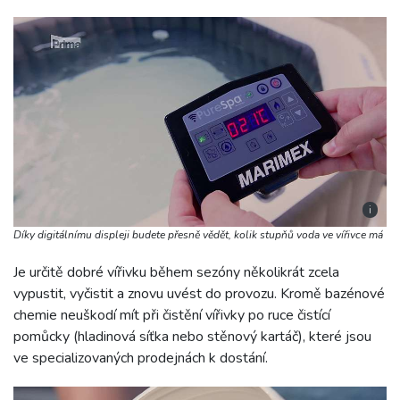
i
Díky digitálnímu displeji budete přesně vědět, kolik stupňů voda ve vířivce má
Je určitě dobré vířivku během sezóny několikrát zcela
vypustit, vyčistit a znovu uvést do provozu. Kromě bazénové
chemie neuškodí mít při čistění vířivky po ruce čistící
pomůcky (hladinová síťka nebo stěnový kartáč), které jsou
ve specializovaných prodejnách k dostání.