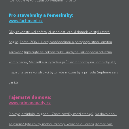
Rozhoduje výkon, způsob vytápění i prostor
Pro stavebníky a řemeslníky:
www.fachmani.cz
Díky rekonstrukci chátrající usedlosti vznikl domek ve stylu staré
Anglie
Znáte IZONIL Hard, voděodolnou a paropropustnou omítku
zároveň?
Inpsirujte se rekonstrukcí kuchyně. Jak dopadla odvážná
kombinace?
Manželka si vyžádala průhled z chodby na Lomnický štít
Inspirujte se rekonstrukcí bytu, kde múzou byla příroda
Sejdeme se v
garáži
Tajemství domova:
www.primanapady.cz
Rib eye, striploin, mignon… Znáte rozdíly mezi steaky?
Na dovolenou
se psem? Tyto chyby mohou zkomplikovat celou cestu
Komáři vás