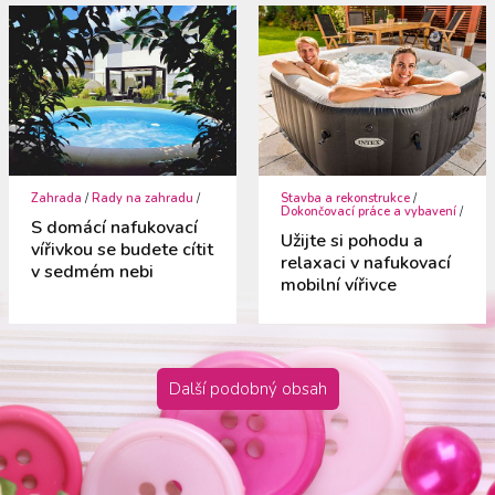
Zahrada
/
Rady na zahradu
/
Stavba a rekonstrukce
/
Dokončovací práce a vybavení
/
S domácí nafukovací
Užijte si pohodu a
vířivkou se budete cítit
relaxaci v nafukovací
v sedmém nebi
mobilní vířivce
Další podobný obsah