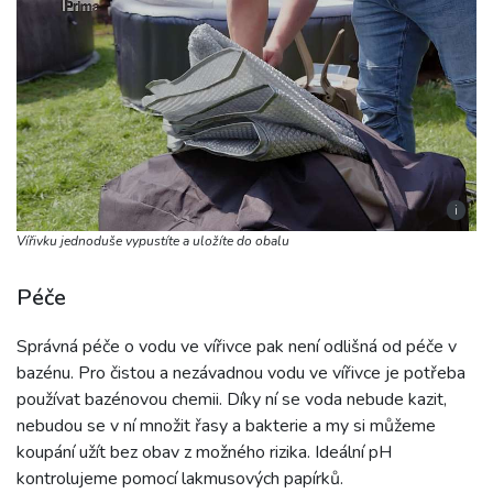
i
Vířivku jednoduše vypustíte a uložíte do obalu
Péče
Správná péče o vodu ve vířivce pak není odlišná od péče v
bazénu. Pro čistou a nezávadnou vodu ve vířivce je potřeba
používat bazénovou chemii. Díky ní se voda nebude kazit,
nebudou se v ní množit řasy a bakterie a my si můžeme
koupání užít bez obav z možného rizika. Ideální pH
kontrolujeme pomocí lakmusových papírků.