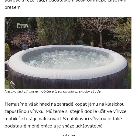
starosti s rezervací, nedostatkem soukromí nebo časovým
presem.
i
Nafukovací vířivka je mobilní a lze jí umístit prakticky všude
Nemusíme však hned na zahradě kopat jámu na klasickou,
zapuštěnou vířivku. Můžeme si stejně dobře užít ve vířivce
mobilní, která je nafukovací. S nafukovací vířivkou je také
podstatně méně práce a je snáze udržovatelná.
reklama