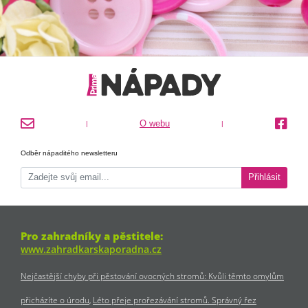
O webu
|
|
Odběr nápaditého newsletteru
Přihlásit
Pro zahradníky a pěstitele:
www.zahradkarskaporadna.cz
Nejčastější chyby při pěstování ovocných stromů: Kvůli těmto omylům
přicházíte o úrodu
Léto přeje prořezávání stromů. Správný řez