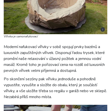
i
Vířivka je samonafukovací
Moderní nafukovací vířivky v sobě spojují prvky bazénů a
luxusních zapuštěných vířivek. Disponují řadou trysek, které
promění naše relaxování v úžasný požitek a jemnou vodní
masáž. Kromě toho je pořizovací cena na rozdíl od luxusních
pevných vířivek velmi příjemná a dostupná.
Po skončení sezóny pak vířivku jednoduše a pohodlně
vypustíte, vysušíte a složíte do obalu, který je součástí
vířivky, a vše uložíte třeba so regálu v garáži nebo ve sklepě.
Nezabírá příliš mnoho místa.