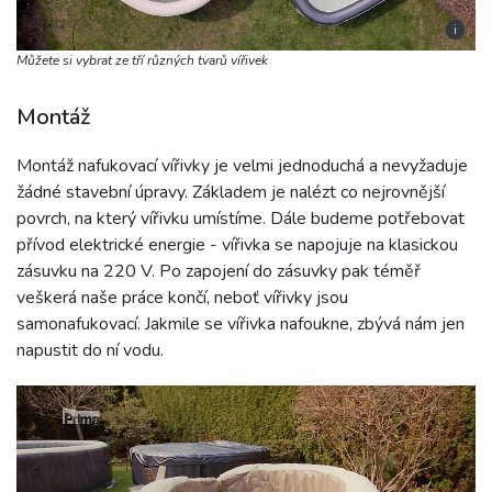
i
Můžete si vybrat ze tří různých tvarů vířivek
Montáž
Montáž nafukovací vířivky je velmi jednoduchá a nevyžaduje
žádné stavební úpravy. Základem je nalézt co nejrovnější
povrch, na který vířivku umístíme. Dále budeme potřebovat
přívod elektrické energie - vířivka se napojuje na klasickou
zásuvku na 220 V. Po zapojení do zásuvky pak téměř
veškerá naše práce končí, neboť vířivky jsou
samonafukovací. Jakmile se vířivka nafoukne, zbývá nám jen
napustit do ní vodu.