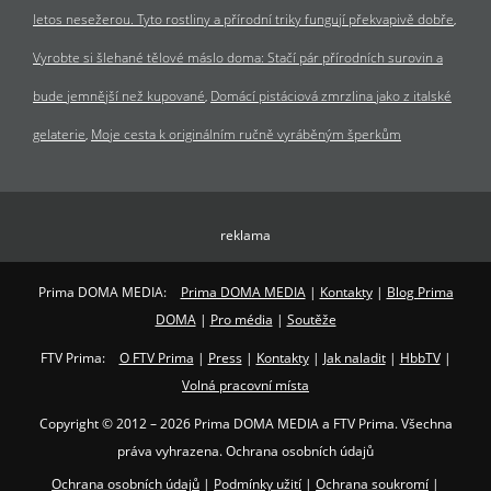
letos nesežerou. Tyto rostliny a přírodní triky fungují překvapivě dobře
Vyrobte si šlehané tělové máslo doma: Stačí pár přírodních surovin a
bude jemnější než kupované
Domácí pistáciová zmrzlina jako z italské
gelaterie
Moje cesta k originálním ručně vyráběným šperkům
reklama
Prima DOMA MEDIA:
Prima DOMA MEDIA
|
Kontakty
|
Blog Prima
DOMA
|
Pro média
|
Soutěže
FTV Prima:
O FTV Prima
|
Press
|
Kontakty
|
Jak naladit
|
HbbTV
|
Volná pracovní místa
Copyright © 2012 – 2026 Prima DOMA MEDIA a FTV Prima. Všechna
práva vyhrazena. Ochrana osobních údajů
Ochrana osobních údajů
|
Podmínky užití
|
Ochrana soukromí
|