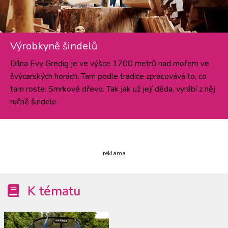
Výrobkyně šindelů
Dílna Evy Gredig je ve výšce 1700 metrů nad mořem ve
švýcarských horách. Tam podle tradice zpracovává to, co
tam roste: Smrkové dřevo. Tak jak už její děda, vyrábí z něj
ručně šindele.
reklama
K tématu