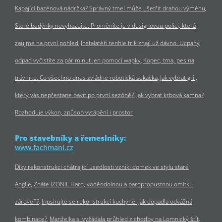
Kapající bazénová nádržka? Správný tmel může ušetřit drahou výměnu
Staré bedýnky nevyhazujte. Proměníte je v designovou polici, která
zaujme na první pohled
Instalatéři tenhle trik znají už dávno. Ucpaný
odpad vyčistíte za pár minut jen pomocí wapky
Kopec, tma, pes na
trávníku. Co všechno dnes zvládne robotická sekačka
Jak vybrat gril,
který vás nepřestane bavit po první sezóně?
Jak vybrat krbová kamna?
Rozhoduje výkon, způsob vytápění i prostor
Pro stavebníky a řemeslníky:
www.fachmani.cz
Díky rekonstrukci chátrající usedlosti vznikl domek ve stylu staré
Anglie
Znáte IZONIL Hard, voděodolnou a paropropustnou omítku
zároveň?
Inpsirujte se rekonstrukcí kuchyně. Jak dopadla odvážná
kombinace?
Manželka si vyžádala průhled z chodby na Lomnický štít