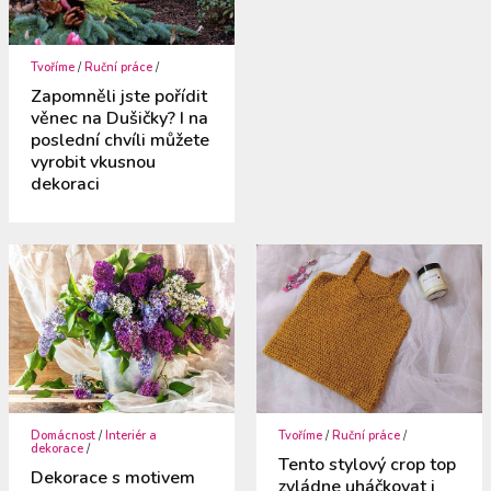
Tvoříme
/
Ruční práce
/
Zapomněli jste pořídit
věnec na Dušičky? I na
poslední chvíli můžete
vyrobit vkusnou
dekoraci
Domácnost
/
Interiér a
Tvoříme
/
Ruční práce
/
dekorace
/
Tento stylový crop top
Dekorace s motivem
zvládne uháčkovat i