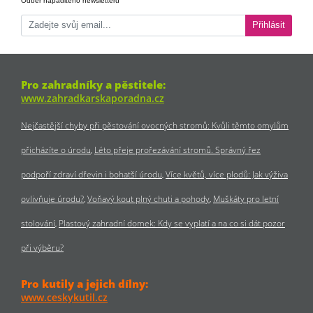
Odběr nápaditého newsletteru
Přihlásit
Pro zahradníky a pěstitele:
www.zahradkarskaporadna.cz
Nejčastější chyby při pěstování ovocných stromů: Kvůli těmto omylům
přicházíte o úrodu
Léto přeje prořezávání stromů. Správný řez
podpoří zdraví dřevin i bohatší úrodu
Více květů, více plodů: Jak výživa
ovlivňuje úrodu?
Voňavý kout plný chuti a pohody
Muškáty pro letní
stolování
Plastový zahradní domek: Kdy se vyplatí a na co si dát pozor
při výběru?
Pro kutily a jejich dílny:
www.ceskykutil.cz