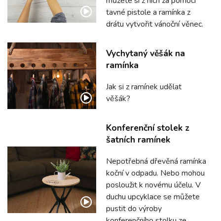
můžete si z nich za pomoci
tavné pistole a ramínka z
drátu vytvořit vánoční věnec.
Vychytaný věšák na
ramínka
Jak si z ramínek udělat
věšák?
Konferenční stolek z
šatních ramínek
Nepotřebná dřevěná ramínka
koční v odpadu. Nebo mohou
posloužit k novému účelu. V
duchu upcyklace se můžete
pustit do výroby
konferenčního stolku ze