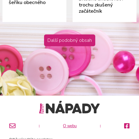
šeříku obecného
trochu zkušený
začátečník
Další podobný obsah
O webu
|
|