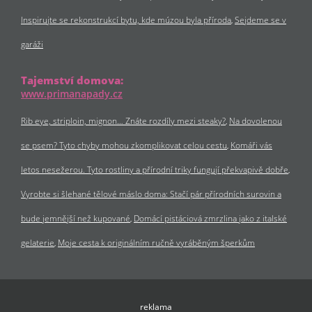
Inspirujte se rekonstrukcí bytu, kde múzou byla příroda
Sejdeme se v
garáži
Tajemství domova:
www.primanapady.cz
Rib eye, striploin, mignon… Znáte rozdíly mezi steaky?
Na dovolenou
se psem? Tyto chyby mohou zkomplikovat celou cestu
Komáři vás
letos nesežerou. Tyto rostliny a přírodní triky fungují překvapivě dobře
Vyrobte si šlehané tělové máslo doma: Stačí pár přírodních surovin a
bude jemnější než kupované
Domácí pistáciová zmrzlina jako z italské
gelaterie
Moje cesta k originálním ručně vyráběným šperkům
reklama