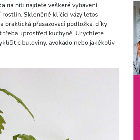
a na niti najdete veškeré vybavení
rostlin. Skleněné klíčící vázy letos
y a praktická přesazovací podložka, díky
t třeba uprostřed kuchyně. Urychlete
yklíčit cibuloviny, avokádo nebo jakékoliv