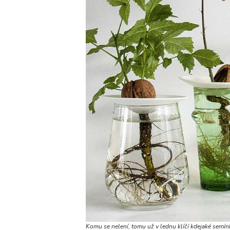
Komu se nelení, tomu už v lednu klíčí kdejaké semín