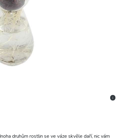
i
noha druhům rostlin se ve váze skvěle daří, nic vám