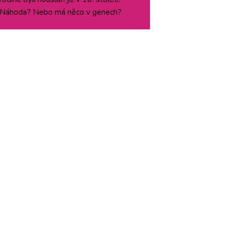
Náhoda? Nebo má něco v genech?