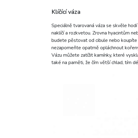
Klíčící váza
Speciálně tvarovaná váza se skvěle hodí n
naklíčí a rozkvetou. Zrovna hyacintům neb
budete pěstovat od cibule nebo koupíte u
nezapomeňte opatrně opláchnout kořeny, 
Vázu můžete zatížit kamínky, které vysklá
také na paměti, že čím větší chlad, tím d