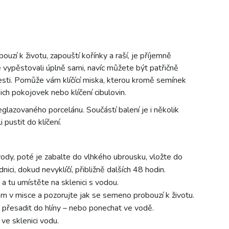
zí k životu, zapouští kořínky a raší, je příjemně
ste vypěstovali úplně sami, navíc můžete být patřičně
lesti. Pomůže vám klíčící miska, kterou kromě semínek
ich pokojovek nebo klíčení cibulovin.
lazovaného porcelánu. Součástí balení je i několik
pustit do klíčení.
dy, poté je zabalte do vlhkého ubrousku, vložte do
ici, dokud nevyklíčí, přibližně dalších 48 hodin.
 tu umístěte na sklenici s vodou.
m v misce a pozorujte jak se semeno probouzí k životu.
u přesadit do hlíny – nebo ponechat ve vodě.
ve sklenici vodu.