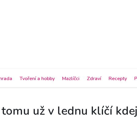
hrada
Tvoření a hobby
Mazlíčci
Zdraví
Recepty
P
 tomu už v lednu klíčí kd