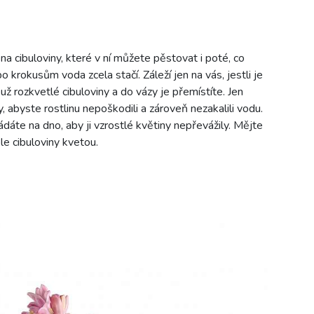
a cibuloviny, které v ní můžete pěstovat i poté, co
o krokusům voda zcela stačí. Záleží jen na vás, jestli je
ž rozkvetlé cibuloviny a do vázy je přemístíte. Jen
abyste rostlinu nepoškodili a zároveň nezakalili vodu.
dáte na dno, aby ji vzrostlé květiny nepřevážily. Mějte
éle cibuloviny kvetou.