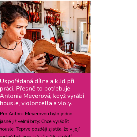
Uspořádaná dílna a klid při
práci. Přesně to potřebuje
Antonia Meyerová, když vyrábí
housle, violoncella a violy.
Pro Antonii Meyerovou bylo jedno
jasné již velmi brzy: Chce vyrábět
housle. Teprve později zjistila, že v její
rodině byli houslaři již v 16. století.