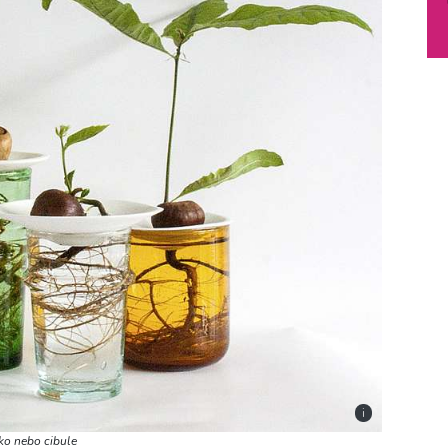
i
ko nebo cibule