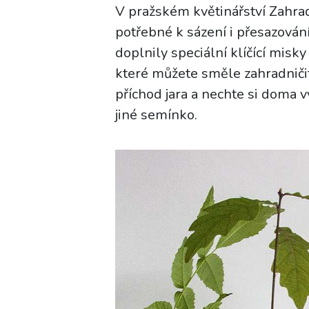
V pražském květinářství Zahrad
potřebné k sázení i přesazování 
doplnily speciální klíčící misk
které můžete směle zahradniči
příchod jara a nechte si doma v
jiné semínko.