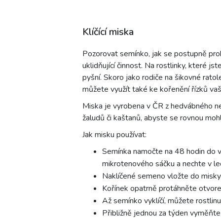
Klíčící miska
Pozorovat semínko, jak se postupně probou
uklidňující činnost. Na rostlinky, které j
pyšní. Skoro jako rodiče na šikovné rato
můžete využít také ke kořenění řízků vaš
Miska je vyrobena v ČR z hedvábného neg
žaludů či kaštanů, abyste se rovnou mohli 
Jak misku používat:
Semínka namočte na 48 hodin do vo
mikrotenového sáčku a nechte v ledn
Naklíčené semeno vložte do misky a
Kořínek opatrně protáhněte otvore
Až semínko vyklíčí, můžete rostlin
Přibližně jednou za týden vyměňte 