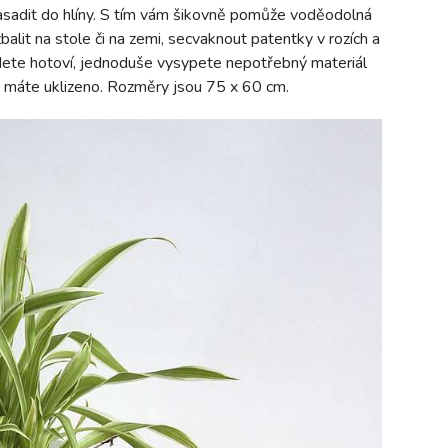
zasadit do hlíny. S tím vám šikovně pomůže voděodolná
alit na stole či na zemi, secvaknout patentky v rozích a
dete hotoví, jednoduše vysypete nepotřebný materiál
a máte uklizeno. Rozměry jsou 75 x 60 cm.