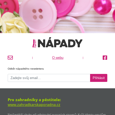
O webu
|
|
Odběr nápaditého newsletteru
Přihlásit
Pro zahradníky a pěstitele:
www.zahradkarskaporadna.cz
Nejčastější chyby při pěstování ovocných stromů: Kvůli těmto omylům