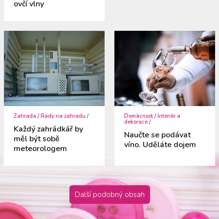
ovčí vlny
Zahrada
/
Rady na zahradu
/
Domácnost
/
Interiér a
dekorace
/
Každý zahrádkář by
Naučte se podávat
měl být sobě
víno. Uděláte dojem
meteorologem
Další podobný obsah