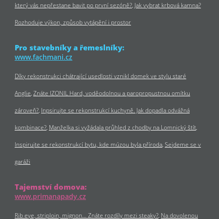
který vás nepřestane bavit po první sezóně?
Jak vybrat krbová kamna?
Rozhoduje výkon, způsob vytápění i prostor
Pro stavebníky a řemeslníky:
www.fachmani.cz
Díky rekonstrukci chátrající usedlosti vznikl domek ve stylu staré
Anglie
Znáte IZONIL Hard, voděodolnou a paropropustnou omítku
zároveň?
Inpsirujte se rekonstrukcí kuchyně. Jak dopadla odvážná
kombinace?
Manželka si vyžádala průhled z chodby na Lomnický štít
Inspirujte se rekonstrukcí bytu, kde múzou byla příroda
Sejdeme se v
garáži
Tajemství domova:
www.primanapady.cz
Rib eye, striploin, mignon… Znáte rozdíly mezi steaky?
Na dovolenou