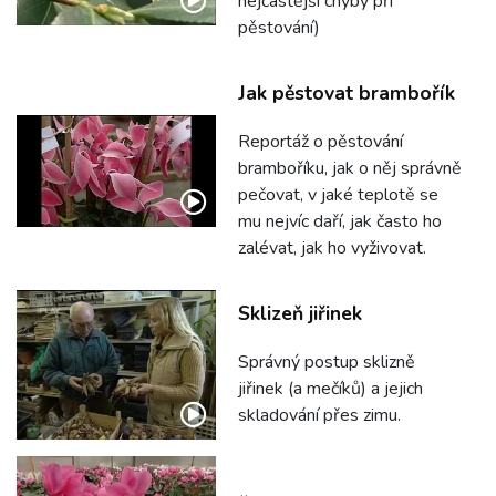
nejčastější chyby při
pěstování)
Jak pěstovat brambořík
Reportáž o pěstování
bramboříku, jak o něj správně
pečovat, v jaké teplotě se
mu nejvíc daří, jak často ho
zalévat, jak ho vyživovat.
Sklizeň jiřinek
Správný postup sklizně
jiřinek (a mečíků) a jejich
skladování přes zimu.