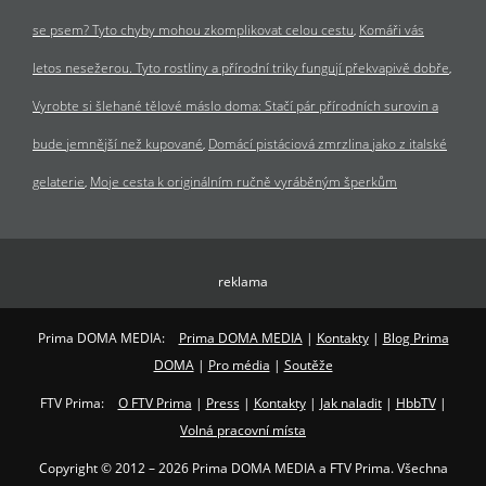
se psem? Tyto chyby mohou zkomplikovat celou cestu
Komáři vás
letos nesežerou. Tyto rostliny a přírodní triky fungují překvapivě dobře
Vyrobte si šlehané tělové máslo doma: Stačí pár přírodních surovin a
bude jemnější než kupované
Domácí pistáciová zmrzlina jako z italské
gelaterie
Moje cesta k originálním ručně vyráběným šperkům
reklama
Prima DOMA MEDIA:
Prima DOMA MEDIA
|
Kontakty
|
Blog Prima
DOMA
|
Pro média
|
Soutěže
FTV Prima:
O FTV Prima
|
Press
|
Kontakty
|
Jak naladit
|
HbbTV
|
Volná pracovní místa
Copyright © 2012 – 2026 Prima DOMA MEDIA a FTV Prima. Všechna