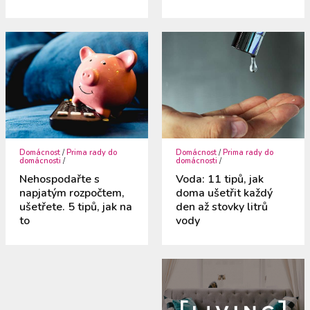
Domácnost
/
Prima rady do
Domácnost
/
Prima rady do
domácnosti
/
domácnosti
/
Nehospodařte s
Voda: 11 tipů, jak
napjatým rozpočtem,
doma ušetřit každý
ušetřete. 5 tipů, jak na
den až stovky litrů
to
vody