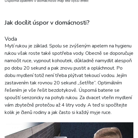
Úsporná opatření v domácnosti mají teď vyšší efekt
Jak docílit úspor v domácnosti?
Voda
Mytí rukou je základ. Spolu se zvýšeným apelem na hygienu
rukou však roste také spotřeba vody. Obecně se doporučuje
namočit ruce, vypnout kohoutek, důkladně namydlit alespoň
po dobu 20 sekund a pak znovu pustit a opláchnout. Po
dobu mydlení totiž není třeba plýtvat tekoucí vodou. Jejím
zastavením tak rovnou 20 sekund „šetříte“. Optimálním
řešením je vše řešit bezdotykově. Úsporná baterie se
spouští senzoricky na pohyb rukou. Za dvacet vteřin mydlení
vám zbytečně protečou až 4 litry vody. A teď si spočítejte
kolik je členů rodiny a jak často si každý myje ruce.