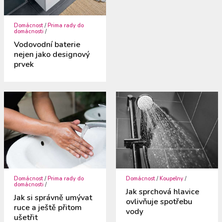
Domácnost
/
Prima rady do
domácnosti
/
Vodovodní baterie
nejen jako designový
prvek
Domácnost
/
Prima rady do
Domácnost
/
Koupelny
/
domácnosti
/
Jak sprchová hlavice
Jak si správně umývat
ovlivňuje spotřebu
ruce a ještě přitom
vody
ušetřit