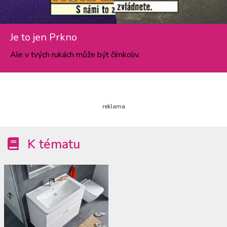
Je to jen Prkno
Ale v tvých rukách může být čímkoliv.
reklama
K tématu