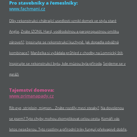
Pro stavebníky a řemeslníky:
www.fachmani.cz
Díky rekonstrukci chátrající usedlosti vznikl domek ve stylu staré
Anglie
Znáte IZONIL Hard, voděodolnou a paropropustnou omítku
zároveň?
Inpsirujte se rekonstrukcí kuchyně. Jak dopadla odvážná
kombinace?
Manželka si vyžádala průhled z chodby na Lomnický štít
Inspirujte se rekonstrukcí bytu, kde múzou byla příroda
Sejdeme se v
garáži
Tajemství domova:
www.primanapady.cz
Rib eye, striploin, mignon… Znáte rozdíly mezi steaky?
Na dovolenou
se psem? Tyto chyby mohou zkomplikovat celou cestu
Komáři vás
letos nesežerou. Tyto rostliny a přírodní triky fungují překvapivě dobře