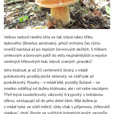
Velkou radostí raného léta se tak stává nález hřibu
dubového (Boletus aestivalis), jehož vrcholný čas růstu
rovněž nastává až po teplých červnových deštích. S hřibem
smrkovým a borovým patří do elity nejznámějších a nejvíce
ceněných hřibovitých hub, lidově zvaných „praváků“.
Jeho klobouk je až 20 centimetrů široký, v mládí
polokulovitý, později ploše sklenutý, ve stáří pak až
poduškovitý. Rourky – v mládí bílé, později žlutavé – se
snadno oddělují od dužiny klobouku, ale i od sebe navzájem.
Třeň bývá soudečkovitý, válcovitý či kyjovitý, s hnědavou
síťkou, sestupující až do jeho dolní části. Bílá dužina je
v mládí tuhá, ve stáří měkčí, vždy však s příjemnou „hřibovitě
sladkou“ chutí. Roste ve světlých listnatých lesích, nejspíše