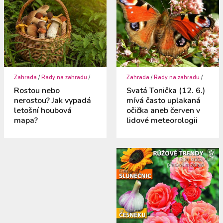
Zahrada
/
Rady na zahradu
/
Zahrada
/
Rady na zahradu
/
Rostou nebo
Svatá Tonička (12. 6.)
nerostou? Jak vypadá
mívá často uplakaná
letošní houbová
očička aneb červen v
mapa?
lidové meteorologii