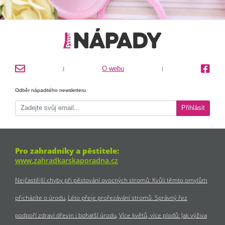
O webu
|
|
Odběr nápaditého newsletteru
Přihlásit
Pro zahradníky a pěstitele:
www.zahradkarskaporadna.cz
Nejčastější chyby při pěstování ovocných stromů: Kvůli těmto omylům
přicházíte o úrodu
Léto přeje prořezávání stromů. Správný řez
podpoří zdraví dřevin i bohatší úrodu
Více květů, více plodů: Jak výživa