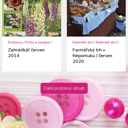
Kutiloviny
/
Knihy a časopisy
/
Kalendář akcí
/
Kalendář akcí
/
Zahrádkář červen
Farmářský trh v
2014
Nepomuku / červen
2020
Další podobný obsah