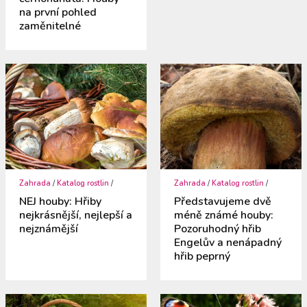
na první pohled
zaměnitelné
Zahrada
/
Katalog rostlin
/
Zahrada
/
Katalog rostlin
/
NEJ houby: Hřiby
Představujeme dvě
nejkrásnější, nejlepší a
méně známé houby:
nejznámější
Pozoruhodný hřib
Engelův a nenápadný
hřib peprný