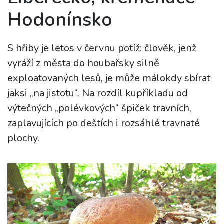
Hodonínsko
S hřiby je letos v červnu potíž: člověk, jenž
vyráží z města do houbařsky silně
exploatovaných lesů, je může málokdy sbírat
jaksi „na jistotu“. Na rozdíl kupříkladu od
výtečných „polévkových“ špiček travních,
zaplavujících po deštích i rozsáhlé travnaté
plochy.