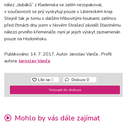
nález „dubáků“ z Kladenska se zatím nezopakoval,
v současnosti se prý vyskytují pouze v Libereckém kraji.
Stejně tak je tomu s dalšími hřibovitými houbami; zatímco
před čtrnácti dny jsem v Novém Strašecí záviděl šťastnému
nálezci prvního křemenáče, nyní je jejich výskyt zaznamenán
pouze na Hodonínsku.
Publikováno: 14. 7. 2017, Autor: Jaroslav Vanča , Profil
autora:
Jaroslav Vanča
Diskuze
0
Vstoupit do diskuze
Mohlo by vás dále zajímat