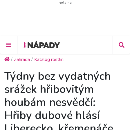
reklama
Zahrada
Katalog rostlin
Týdny bez vydatných
srážek hřibovitým
houbám nesvědčí:
Hřiby dubové hlásí
Liberecko, křemenáče