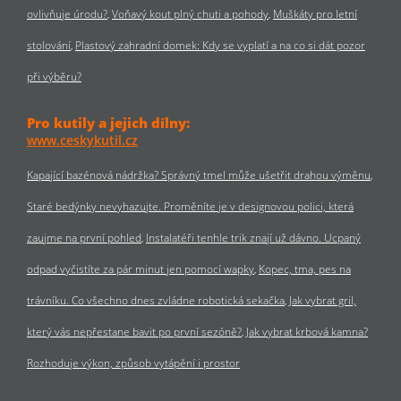
ovlivňuje úrodu?
Voňavý kout plný chuti a pohody
Muškáty pro letní
stolování
Plastový zahradní domek: Kdy se vyplatí a na co si dát pozor
při výběru?
Pro kutily a jejich dílny:
www.ceskykutil.cz
Kapající bazénová nádržka? Správný tmel může ušetřit drahou výměnu
Staré bedýnky nevyhazujte. Proměníte je v designovou polici, která
zaujme na první pohled
Instalatéři tenhle trik znají už dávno. Ucpaný
odpad vyčistíte za pár minut jen pomocí wapky
Kopec, tma, pes na
trávníku. Co všechno dnes zvládne robotická sekačka
Jak vybrat gril,
který vás nepřestane bavit po první sezóně?
Jak vybrat krbová kamna?
Rozhoduje výkon, způsob vytápění i prostor