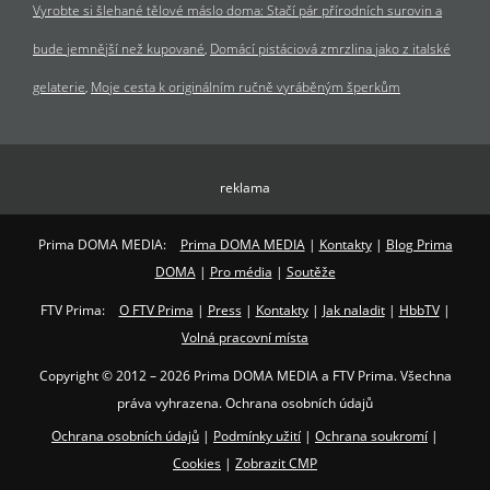
Vyrobte si šlehané tělové máslo doma: Stačí pár přírodních surovin a
bude jemnější než kupované
Domácí pistáciová zmrzlina jako z italské
gelaterie
Moje cesta k originálním ručně vyráběným šperkům
reklama
Prima DOMA MEDIA:
Prima DOMA MEDIA
|
Kontakty
|
Blog Prima
DOMA
|
Pro média
|
Soutěže
FTV Prima:
O FTV Prima
|
Press
|
Kontakty
|
Jak naladit
|
HbbTV
|
Volná pracovní místa
Copyright © 2012 – 2026 Prima DOMA MEDIA a FTV Prima. Všechna
práva vyhrazena. Ochrana osobních údajů
Ochrana osobních údajů
|
Podmínky užití
|
Ochrana soukromí
|
Cookies
|
Zobrazit CMP