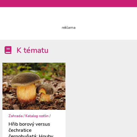
reklama
K tématu
Zahrada
/
Katalog rostlin
/
Hřib borový versus
čechratice
černohuňatá: Houby