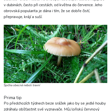
v dubinách, často při cestách, od května do července. Jeho
obrovská popularita je dána i tím, že se dobře čistí,
přepravuje, krájí a suší.
i
Špička obecná neboli travní
Prima tip
Po předchozích týdnech beze srážek jako by se jedlé houby
zdráhaly obšťastnit své vyznavače. Můj loňský červnový