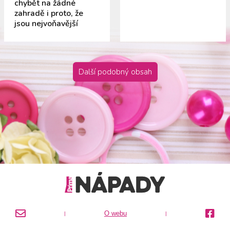
chybět na žádné
zahradě i proto, že
jsou nejvoňavější
Další podobný obsah
O webu
|
|