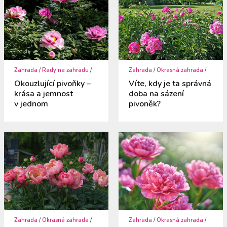
Zahrada
/
Rady na zahradu
/
Zahrada
/
Okrasná zahrada
/
Okouzlující pivoňky –
Víte, kdy je ta správná
krása a jemnost
doba na sázení
v jednom
pivoněk?
Zahrada
/
Okrasná zahrada
/
Zahrada
/
Okrasná zahrada
/