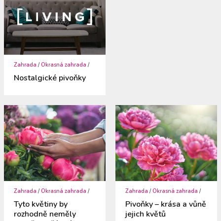
Zahrada
/
Okrasná zahrada
/
Nostalgické pivoňky
Zahrada
/
Okrasná zahrada
/
Zahrada
/
Okrasná zahrada
/
Tyto květiny by
Pivoňky – krása a vůně
rozhodně neměly
jejich květů