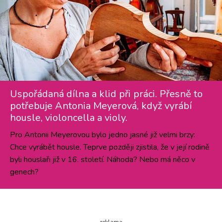
Uspořádaná dílna a klid při práci. Přesně to
potřebuje Antonia Meyerová, když vyrábí
housle, violoncella a violy.
Pro Antonii Meyerovou bylo jedno jasné již velmi brzy:
Chce vyrábět housle. Teprve později zjistila, že v její rodině
byli houslaři již v 16. století. Náhoda? Nebo má něco v
genech?