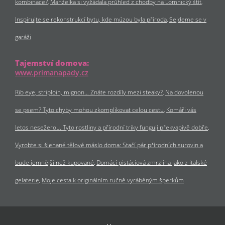
kombinace?
Manželka si vyžádala průhled z chodby na Lomnický štít
Inspirujte se rekonstrukcí bytu, kde múzou byla příroda
Sejdeme se v
garáži
Tajemství domova:
www.primanapady.cz
Rib eye, striploin, mignon… Znáte rozdíly mezi steaky?
Na dovolenou
se psem? Tyto chyby mohou zkomplikovat celou cestu
Komáři vás
letos nesežerou. Tyto rostliny a přírodní triky fungují překvapivě dobře
Vyrobte si šlehané tělové máslo doma: Stačí pár přírodních surovin a
bude jemnější než kupované
Domácí pistáciová zmrzlina jako z italské
gelaterie
Moje cesta k originálním ručně vyráběným šperkům