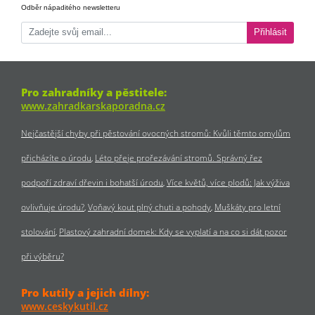
Odběr nápaditého newsletteru
Přihlásit
Pro zahradníky a pěstitele:
www.zahradkarskaporadna.cz
Nejčastější chyby při pěstování ovocných stromů: Kvůli těmto omylům
přicházíte o úrodu
Léto přeje prořezávání stromů. Správný řez
podpoří zdraví dřevin i bohatší úrodu
Více květů, více plodů: Jak výživa
ovlivňuje úrodu?
Voňavý kout plný chuti a pohody
Muškáty pro letní
stolování
Plastový zahradní domek: Kdy se vyplatí a na co si dát pozor
při výběru?
Pro kutily a jejich dílny:
www.ceskykutil.cz