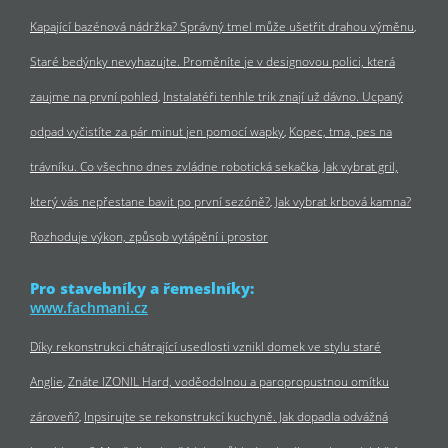
Kapající bazénová nádržka? Správný tmel může ušetřit drahou výměnu
Staré bedýnky nevyhazujte. Proměníte je v designovou polici, která
zaujme na první pohled
Instalatéři tenhle trik znají už dávno. Ucpaný
odpad vyčistíte za pár minut jen pomocí wapky
Kopec, tma, pes na
trávníku. Co všechno dnes zvládne robotická sekačka
Jak vybrat gril,
který vás nepřestane bavit po první sezóně?
Jak vybrat krbová kamna?
Rozhoduje výkon, způsob vytápění i prostor
Pro stavebníky a řemeslníky:
www.fachmani.cz
Díky rekonstrukci chátrající usedlosti vznikl domek ve stylu staré
Anglie
Znáte IZONIL Hard, voděodolnou a paropropustnou omítku
zároveň?
Inpsirujte se rekonstrukcí kuchyně. Jak dopadla odvážná