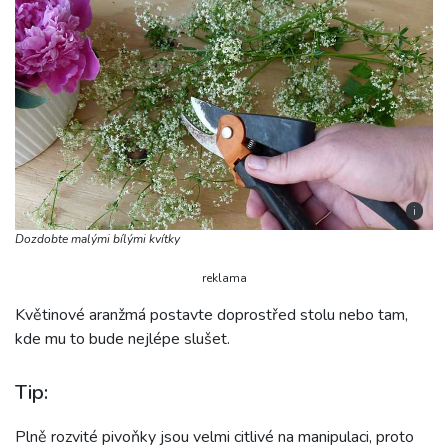
i
Dozdobte malými bílými kvítky
reklama
Květinové aranžmá postavte doprostřed stolu nebo tam,
kde mu to bude nejlépe slušet.
Tip:
Plně rozvité pivoňky jsou velmi citlivé na manipulaci, proto