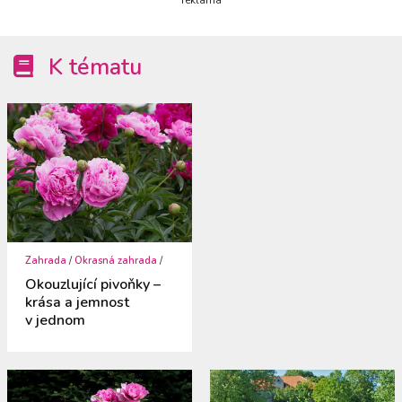
reklama
K tématu
Zahrada
/
Okrasná zahrada
/
Okouzlující pivoňky –
krása a jemnost
v jednom