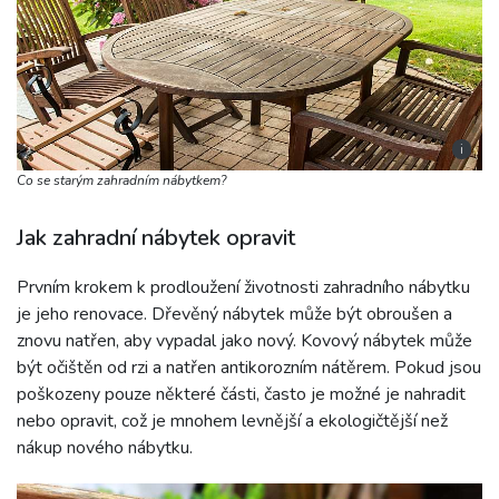
i
Co se starým zahradním nábytkem?
Jak zahradní nábytek opravit
Prvním krokem k prodloužení životnosti zahradního nábytku
je jeho renovace. Dřevěný nábytek může být obroušen a
znovu natřen, aby vypadal jako nový. Kovový nábytek může
být očištěn od rzi a natřen antikorozním nátěrem. Pokud jsou
poškozeny pouze některé části, často je možné je nahradit
nebo opravit, což je mnohem levnější a ekologičtější než
nákup nového nábytku.