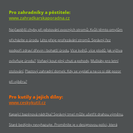
Pro zahradníky a pěstitele:
www.zahradkarskaporadna.cz
Nejčastější chyby při pěstování ovocných stromů: Kvůli těmto omylům
přicházíte o úrodu
Léto přeje prořezávání stromů. Správný řez
podpoří zdraví dřevin i bohatší úrodu
Více květů, více plodů: Jak výživa
ovlivňuje úrodu?
Voňavý kout plný chuti a pohody
Muškáty pro letní
stolování
Plastový zahradní domek: Kdy se vyplatí a na co si dát pozor
při výběru?
Pro kutily a jejich dílny:
www.ceskykutil.cz
Kapající bazénová nádržka? Správný tmel může ušetřit drahou výměnu
Staré bedýnky nevyhazujte. Proměníte je v designovou polici, která