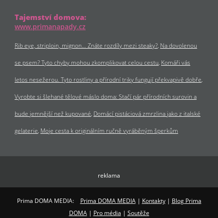
Tajemství domova:
www.primanapady.cz
Rib eye, striploin, mignon… Znáte rozdíly mezi steaky?
Na dovolenou
se psem? Tyto chyby mohou zkomplikovat celou cestu
Komáři vás
letos nesežerou. Tyto rostliny a přírodní triky fungují překvapivě dobře
Vyrobte si šlehané tělové máslo doma: Stačí pár přírodních surovin a
bude jemnější než kupované
Domácí pistáciová zmrzlina jako z italské
gelaterie
Moje cesta k originálním ručně vyráběným šperkům
reklama
Prima DOMA MEDIA:
Prima DOMA MEDIA
|
Kontakty
|
Blog Prima
DOMA
|
Pro média
|
Soutěže