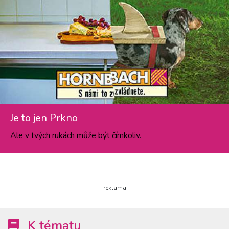
Je to jen Prkno
Ale v tvých rukách může být čímkoliv.
reklama
K tématu