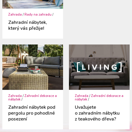
Zahrada
/
Rady na zahradu
/
Zahradní nábytek,
který vás přežije!
Zahrada
/
Zahradní dekorace a
Zahrada
/
Zahradní dekorace a
nábytek
/
nábytek
/
Zahradní nábytek pod
Uvažujete
pergolu pro pohodlné
o zahradním nábytku
posezení
z teakového dřeva?