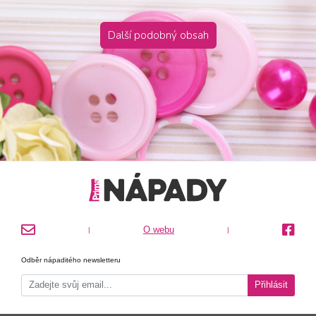
Další podobný obsah
O webu
|
|
Odběr nápaditého newsletteru
Přihlásit