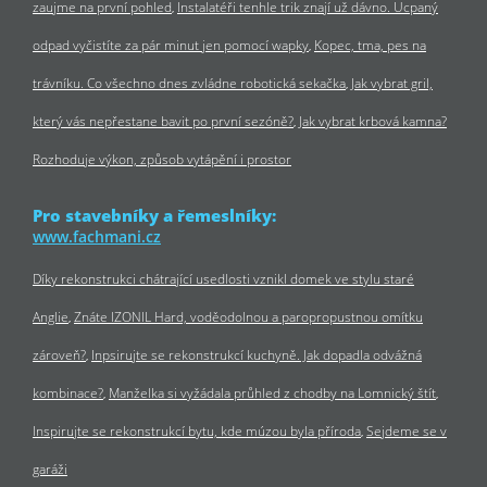
zaujme na první pohled
Instalatéři tenhle trik znají už dávno. Ucpaný
odpad vyčistíte za pár minut jen pomocí wapky
Kopec, tma, pes na
trávníku. Co všechno dnes zvládne robotická sekačka
Jak vybrat gril,
který vás nepřestane bavit po první sezóně?
Jak vybrat krbová kamna?
Rozhoduje výkon, způsob vytápění i prostor
Pro stavebníky a řemeslníky:
www.fachmani.cz
Díky rekonstrukci chátrající usedlosti vznikl domek ve stylu staré
Anglie
Znáte IZONIL Hard, voděodolnou a paropropustnou omítku
zároveň?
Inpsirujte se rekonstrukcí kuchyně. Jak dopadla odvážná
kombinace?
Manželka si vyžádala průhled z chodby na Lomnický štít
Inspirujte se rekonstrukcí bytu, kde múzou byla příroda
Sejdeme se v
garáži