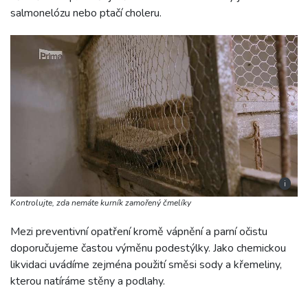
salmonelózu nebo ptačí choleru.
i
Kontrolujte, zda nemáte kurník zamořený čmelíky
Mezi preventivní opatření kromě vápnění a parní očistu
doporučujeme častou výměnu podestýlky. Jako chemickou
likvidaci uvádíme zejména použití směsi sody a křemeliny,
kterou natíráme stěny a podlahy.