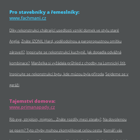
Pro stavebníky a řemeslníky:
www.fachmani.cz
Díky rekonstrukci chátrající usedlosti vznikl domek ve stylu staré
Anglie
Znáte IZONIL Hard, voděodolnou a paropropustnou omítku
zároveň?
Inpsirujte se rekonstrukcí kuchyně. Jak dopadla odvážná
kombinace?
Manželka si vyžádala průhled z chodby na Lomnický štít
Inspirujte se rekonstrukcí bytu, kde múzou byla příroda
Sejdeme se v
garáži
Tajemství domova:
www.primanapady.cz
Rib eye, striploin, mignon… Znáte rozdíly mezi steaky?
Na dovolenou
se psem? Tyto chyby mohou zkomplikovat celou cestu
Komáři vás