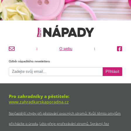
O webu
|
|
Odběr nápaditého newsletteru
Přihlásit
Pro zahradníky a pěstitele:
www.zahradkarskaporadna.cz
Nejčastější chyby při pěstování ovocných stromů: Kvůli těmto omylům
přicházíte o úrodu
Léto přeje prořezávání stromů. Správný řez