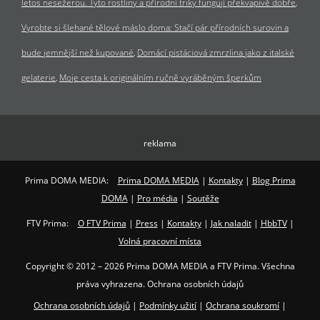
letos nesežerou. Tyto rostliny a přírodní triky fungují překvapivě dobře
Vyrobte si šlehané tělové máslo doma: Stačí pár přírodních surovin a
bude jemnější než kupované
Domácí pistáciová zmrzlina jako z italské
gelaterie
Moje cesta k originálním ručně vyráběným šperkům
reklama
Prima DOMA MEDIA:
Prima DOMA MEDIA
|
Kontakty
|
Blog Prima
DOMA
|
Pro média
|
Soutěže
FTV Prima:
O FTV Prima
|
Press
|
Kontakty
|
Jak naladit
|
HbbTV
|
Volná pracovní místa
Copyright © 2012 – 2026 Prima DOMA MEDIA a FTV Prima. Všechna
práva vyhrazena. Ochrana osobních údajů
Ochrana osobních údajů
|
Podmínky užití
|
Ochrana soukromí
|