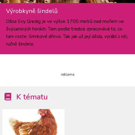
Výrobkyně šindelů
Dílna Evy Gredig je ve výšce 1700 metrů nad mořem ve
švýcarských horách. Tam podle tradice zpracovává to, co
tam roste: Smrkové dřevo. Tak jak už její děda, vyrábí z něj
ručně šindele.
reklama
K tématu