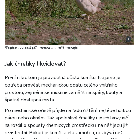
i
Slepice zvýšená přítomnost roztočů stresuje
Jak čmelíky likvidovat?
Prvním krokem je pravidelná očista kurníku. Nejprve je
potřeba provést mechanickou očistu celého vnitřního
prostoru, zejména se musíme zaměřit na spáry, kouty a
špatně dostupná místa.
Po mechanické očistě přijde na řadu čištění, nejlépe horkou
párou nebo ohněm. Tak spolehlivě čmelíky i jejich larvy ničí
na rozdíl o spousty chemických prostředků, na něž jsou již
rezistentní. Pokud je kurník zcela zamořen, nezbývá než