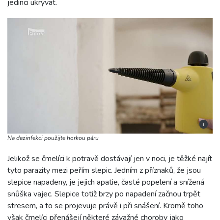
jedinci ukrývat.
i
Na dezinfekci použijte horkou páru
Jelikož se čmelíci k potravě dostávají jen v noci, je těžké najít
tyto parazity mezi peřím slepic. Jedním z příznaků, že jsou
slepice napadeny, je jejich apatie, časté popelení a snížená
snůška vajec. Slepice totiž brzy po napadení začnou trpět
stresem, a to se projevuje právě i při snášení. Kromě toho
však čmelíci přenášejí některé závažné choroby jako