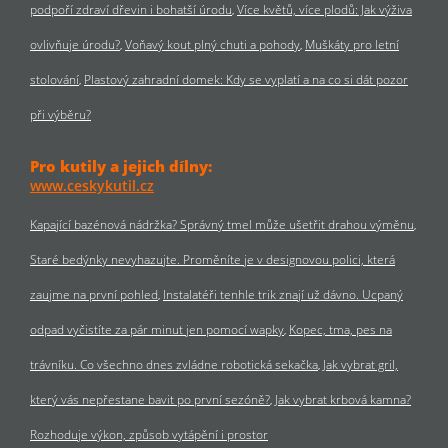
podpoří zdraví dřevin i bohatší úrodu
Více květů, více plodů: Jak výživa
ovlivňuje úrodu?
Voňavý kout plný chuti a pohody
Muškáty pro letní
stolování
Plastový zahradní domek: Kdy se vyplatí a na co si dát pozor
při výběru?
Pro kutily a jejich dílny:
www.ceskykutil.cz
Kapající bazénová nádržka? Správný tmel může ušetřit drahou výměnu
Staré bedýnky nevyhazujte. Proměníte je v designovou polici, která
zaujme na první pohled
Instalatéři tenhle trik znají už dávno. Ucpaný
odpad vyčistíte za pár minut jen pomocí wapky
Kopec, tma, pes na
trávníku. Co všechno dnes zvládne robotická sekačka
Jak vybrat gril,
který vás nepřestane bavit po první sezóně?
Jak vybrat krbová kamna?
Rozhoduje výkon, způsob vytápění i prostor