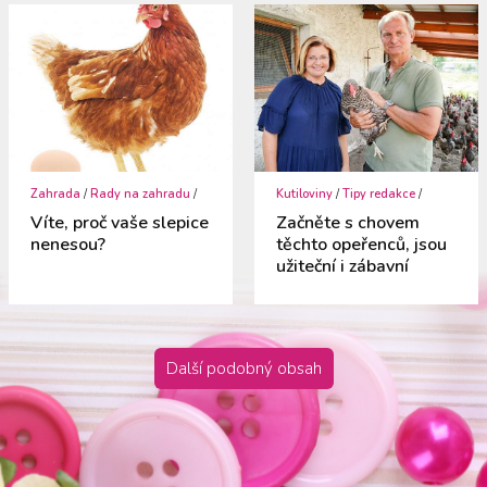
Zahrada
/
Rady na zahradu
/
Kutiloviny
/
Tipy redakce
/
Víte, proč vaše slepice
Začněte s chovem
nenesou?
těchto opeřenců, jsou
užiteční i zábavní
Další podobný obsah