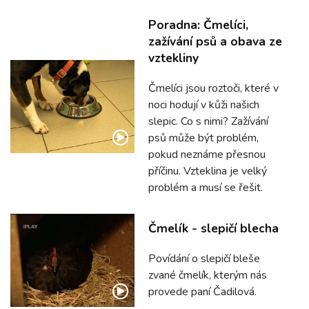
Poradna: Čmelíci,
zažívání psů a obava ze
vztekliny
Čmelíci jsou roztoči, které v
noci hodují v kůži našich
slepic. Co s nimi? Zažívání
psů může být problém,
pokud neznáme přesnou
příčinu. Vzteklina je velký
problém a musí se řešit.
Čmelík - slepičí blecha
Povídání o slepičí bleše
zvané čmelík, kterým nás
provede paní Čadilová.