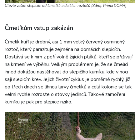
Ulevte vašim slepicím od čmelíků a dalších roztočů (Zdroj: Prima DOMA)
Čmelíkům vstup zakázán
Čmelík kuří je drobný, asi 1 mm velký červený osminohý
roztoč, který parazituje zejména na domácích slepicích.
Dostává se k nim z peří volně žijících ptáků, kteří se přiživují
na krmení ve výběhu. Velkým problémem je, že se čmelíci
ihned dokážou nastěhovat do slepičího kurníku, kde v noci
sají slepicím krev. Jejich životní cyklus je poměrně rychlý, již
po třech dnech se líhnou larvy čmelíků a celá kolonie se tak
velmi rychle rozroste o stovky jedinců. Takové zamoření
kurníku je pak pro slepice riziko.