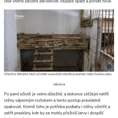
celé vnitřní zařízení zlikvidovat, nejlépe spálit a pořídit nové.
i
Všechny dřevěné části očistěte a použijte otevřený plamen nebo horkou páru
reklama
Po parní očistě je velmi důležité, a dokonce stěžejní natřít
stěny vápenným roztokem a tento postup pravidelně
opakovat. Kromě toho je potřeba podlahy i stěny ošetřit a
zatřít praskliny, kde by se mohly přeživší larvy i dospělí