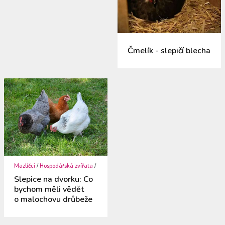
Čmelík - slepičí blecha
Mazlíčci
/
Hospodářská zvířata
/
Slepice na dvorku: Co
bychom měli vědět
o malochovu drůbeže