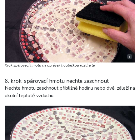
i
Krok spárovací hmotu na obrázek houbičkou roztírejte
6. krok: spárovací hmotu nechte zaschnout
Nechte hmotu zaschnout přibližně hodinu nebo dvě, záleží na
okolní teplotě vzduchu.