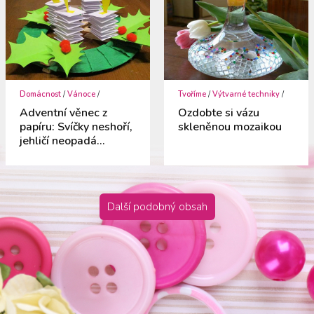
Domácnost
/
Vánoce
/
Tvoříme
/
Výtvarné techniky
/
Adventní věnec z
Ozdobte si vázu
papíru: Svíčky neshoří,
skleněnou mozaikou
jehličí neopadá...
Další podobný obsah