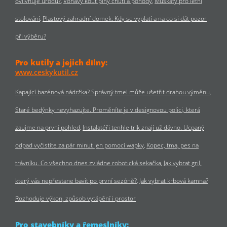
ovlivňuje úrodu?
Voňavý kout plný chuti a pohody
Muškáty pro letní
stolování
Plastový zahradní domek: Kdy se vyplatí a na co si dát pozor
při výběru?
Pro kutily a jejich dílny:
www.ceskykutil.cz
Kapající bazénová nádržka? Správný tmel může ušetřit drahou výměnu
Staré bedýnky nevyhazujte. Proměníte je v designovou polici, která
zaujme na první pohled
Instalatéři tenhle trik znají už dávno. Ucpaný
odpad vyčistíte za pár minut jen pomocí wapky
Kopec, tma, pes na
trávníku. Co všechno dnes zvládne robotická sekačka
Jak vybrat gril,
který vás nepřestane bavit po první sezóně?
Jak vybrat krbová kamna?
Rozhoduje výkon, způsob vytápění i prostor
Pro stavebníky a řemeslníky: