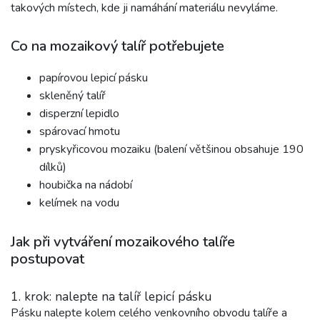
takových místech, kde ji namáhání materiálu nevyláme.
Co na mozaikový talíř potřebujete
papírovou lepicí pásku
skleněný talíř
disperzní lepidlo
spárovací hmotu
pryskyřicovou mozaiku (balení většinou obsahuje 190
dílků)
houbička na nádobí
kelímek na vodu
Jak při vytváření mozaikového talíře
postupovat
1. krok: nalepte na talíř lepicí pásku
Pásku nalepte kolem celého venkovního obvodu talíře a