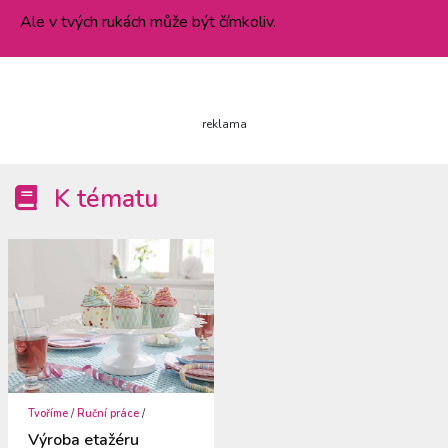
Ale v tvých rukách může být čímkoliv.
reklama
K tématu
Tvoříme
/
Ruční práce
/
Výroba etažéru