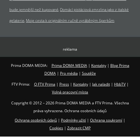
bude jemnější než kupované
Domácí pistáciová zmrzlina jako z italské
gelaterie
Moje cesta k originálním ručně vyráběným šperkům
reklama
Prima DOMA MEDIA:
Prima DOMA MEDIA
|
Kontakty
|
Blog Prima
DOMA
|
Pro média
|
Soutěže
FTV Prima:
O FTV Prima
|
Press
|
Kontakty
|
Jak naladit
|
HbbTV
|
Volná pracovní místa
Copyright © 2012 – 2026 Prima DOMA MEDIA a FTV Prima. Všechna
práva vyhrazena. Ochrana osobních údajů
Ochrana osobních údajů
|
Podmínky užití
|
Ochrana soukromí
|
Cookies
|
Zobrazit CMP