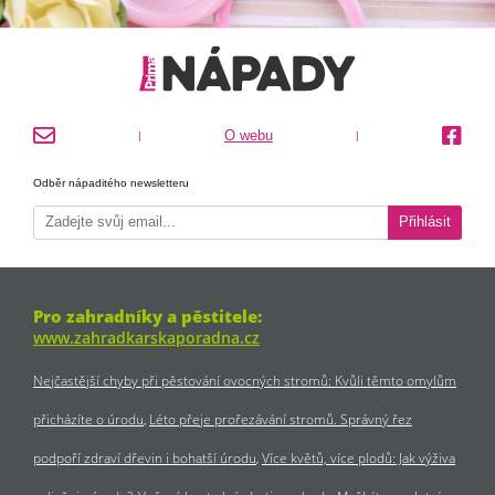
O webu
|
|
Odběr nápaditého newsletteru
Přihlásit
Pro zahradníky a pěstitele:
www.zahradkarskaporadna.cz
Nejčastější chyby při pěstování ovocných stromů: Kvůli těmto omylům
přicházíte o úrodu
Léto přeje prořezávání stromů. Správný řez
podpoří zdraví dřevin i bohatší úrodu
Více květů, více plodů: Jak výživa