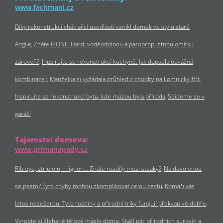
www.fachmani.cz
Díky rekonstrukci chátrající usedlosti vznikl domek ve stylu staré
Anglie
Znáte IZONIL Hard, voděodolnou a paropropustnou omítku
zároveň?
Inpsirujte se rekonstrukcí kuchyně. Jak dopadla odvážná
kombinace?
Manželka si vyžádala průhled z chodby na Lomnický štít
Inspirujte se rekonstrukcí bytu, kde múzou byla příroda
Sejdeme se v
garáži
Tajemství domova:
www.primanapady.cz
Rib eye, striploin, mignon… Znáte rozdíly mezi steaky?
Na dovolenou
se psem? Tyto chyby mohou zkomplikovat celou cestu
Komáři vás
letos nesežerou. Tyto rostliny a přírodní triky fungují překvapivě dobře
Vyrobte si šlehané tělové máslo doma: Stačí pár přírodních surovin a