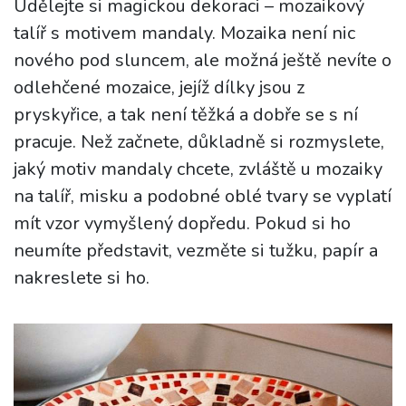
Udělejte si magickou dekoraci – mozaikový
talíř s motivem mandaly. Mozaika není nic
nového pod sluncem, ale možná ještě nevíte o
odlehčené mozaice, jejíž dílky jsou z
pryskyřice, a tak není těžká a dobře se s ní
pracuje. Než začnete, důkladně si rozmyslete,
jaký motiv mandaly chcete, zvláště u mozaiky
na talíř, misku a podobné oblé tvary se vyplatí
mít vzor vymyšlený dopředu. Pokud si ho
neumíte představit, vezměte si tužku, papír a
nakreslete si ho.