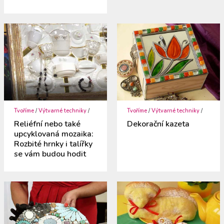
Tvoříme
/
Výtvarné techniky
/
Tvoříme
/
Výtvarné techniky
/
Reliéfní nebo také
Dekorační kazeta
upcyklovaná mozaika:
Rozbité hrnky i talířky
se vám budou hodit