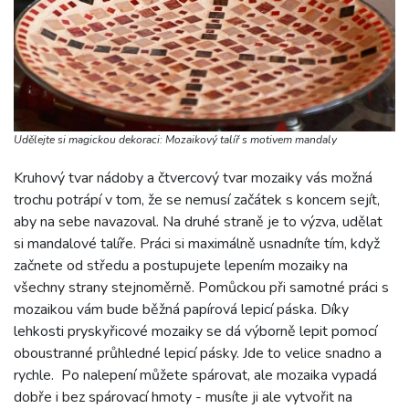
Udělejte si magickou dekoraci: Mozaikový talíř s motivem mandaly
Kruhový tvar nádoby a čtvercový tvar mozaiky vás možná
trochu potrápí v tom, že se nemusí začátek s koncem sejít,
aby na sebe navazoval. Na druhé straně je to výzva, udělat
si mandalové talíře. Práci si maximálně usnadníte tím, když
začnete od středu a postupujete lepením mozaiky na
všechny strany stejnoměrně. Pomůckou při samotné práci s
mozaikou vám bude běžná papírová lepicí páska. Díky
lehkosti pryskyřicové mozaiky se dá výborně lepit pomocí
oboustranné průhledné lepicí pásky. Jde to velice snadno a
rychle. Po nalepení můžete spárovat, ale mozaika vypadá
dobře i bez spárovací hmoty - musíte ji ale vytvořit na