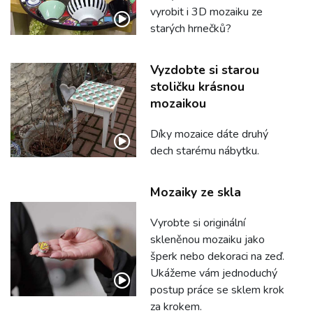
vyrobit i 3D mozaiku ze
starých hrnečků?
Vyzdobte si starou
stoličku krásnou
mozaikou
Díky mozaice dáte druhý
dech starému nábytku.
Mozaiky ze skla
Vyrobte si originální
skleněnou mozaiku jako
šperk nebo dekoraci na zeď.
Ukážeme vám jednoduchý
postup práce se sklem krok
za krokem.