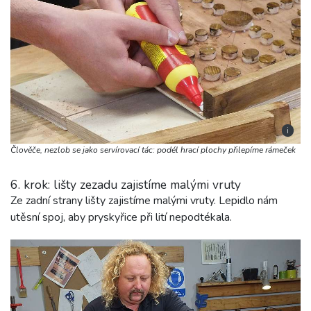
i
Člověče, nezlob se jako servírovací tác: podél hrací plochy přilepíme rámeček
6. krok: lišty zezadu zajistíme malými vruty
Ze zadní strany lišty zajistíme malými vruty. Lepidlo nám
utěsní spoj, aby pryskyřice při lití nepodtékala.