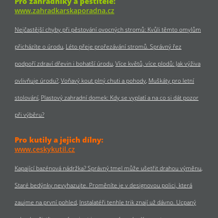
Pro zahradníky a pěstitele:
www.zahradkarskaporadna.cz
Nejčastější chyby při pěstování ovocných stromů: Kvůli těmto omylům
přicházíte o úrodu
Léto přeje prořezávání stromů. Správný řez
podpoří zdraví dřevin i bohatší úrodu
Více květů, více plodů: Jak výživa
ovlivňuje úrodu?
Voňavý kout plný chuti a pohody
Muškáty pro letní
stolování
Plastový zahradní domek: Kdy se vyplatí a na co si dát pozor
při výběru?
Pro kutily a jejich dílny:
www.ceskykutil.cz
Kapající bazénová nádržka? Správný tmel může ušetřit drahou výměnu
Staré bedýnky nevyhazujte. Proměníte je v designovou polici, která
zaujme na první pohled
Instalatéři tenhle trik znají už dávno. Ucpaný