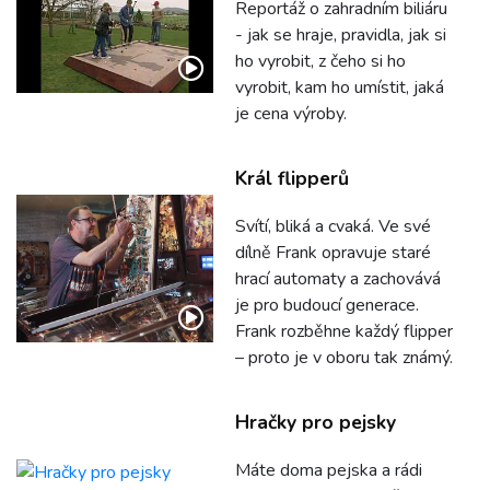
Reportáž o zahradním biliáru
- jak se hraje, pravidla, jak si
ho vyrobit, z čeho si ho
vyrobit, kam ho umístit, jaká
je cena výroby.
Král flipperů
Svítí, bliká a cvaká. Ve své
dílně Frank opravuje staré
hrací automaty a zachovává
je pro budoucí generace.
Frank rozběhne každý flipper
– proto je v oboru tak známý.
Hračky pro pejsky
Máte doma pejska a rádi