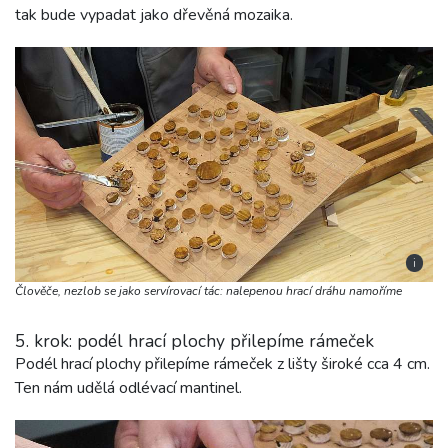
tak bude vypadat jako dřevěná mozaika.
i
Člověče, nezlob se jako servírovací tác: nalepenou hrací dráhu namoříme
5. krok: podél hrací plochy přilepíme rámeček
Podél hrací plochy přilepíme rámeček z lišty široké cca 4 cm.
Ten nám udělá odlévací mantinel.