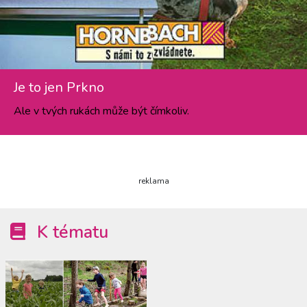
Je to jen Prkno
Ale v tvých rukách může být čímkoliv.
reklama
K tématu