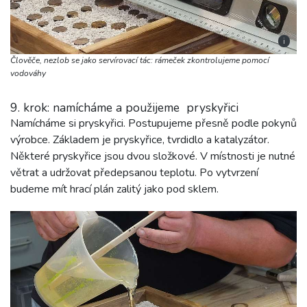
i
Člověče, nezlob se jako servírovací tác: rámeček zkontrolujeme pomocí
vodováhy
9. krok: namícháme a použijeme pryskyřici
Namícháme si pryskyřici. Postupujeme přesně podle pokynů
výrobce. Základem je pryskyřice, tvrdidlo a katalyzátor.
Některé pryskyřice jsou dvou složkové. V místnosti je nutné
větrat a udržovat předepsanou teplotu. Po vytvrzení
budeme mít hrací plán zalitý jako pod sklem.