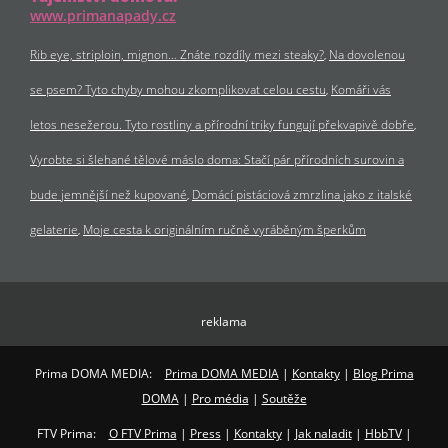
www.primanapady.cz
Rib eye, striploin, mignon… Znáte rozdíly mezi steaky?
Na dovolenou
se psem? Tyto chyby mohou zkomplikovat celou cestu
Komáři vás
letos nesežerou. Tyto rostliny a přírodní triky fungují překvapivě dobře
Vyrobte si šlehané tělové máslo doma: Stačí pár přírodních surovin a
bude jemnější než kupované
Domácí pistáciová zmrzlina jako z italské
gelaterie
Moje cesta k originálním ručně vyráběným šperkům
reklama
Prima DOMA MEDIA:
Prima DOMA MEDIA
|
Kontakty
|
Blog Prima
DOMA
|
Pro média
|
Soutěže
FTV Prima:
O FTV Prima
|
Press
|
Kontakty
|
Jak naladit
|
HbbTV
|