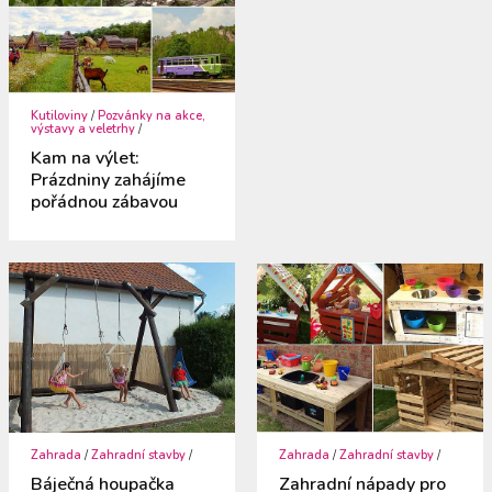
Kutiloviny
/
Pozvánky na akce,
výstavy a veletrhy
/
Kam na výlet:
Prázdniny zahájíme
pořádnou zábavou
Zahrada
/
Zahradní stavby
/
Zahrada
/
Zahradní stavby
/
Báječná houpačka
Zahradní nápady pro