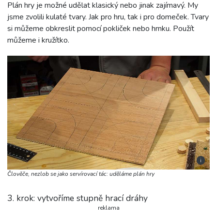
Plán hry je možné udělat klasický nebo jinak zajímavý. My
jsme zvolili kulaté tvary. Jak pro hru, tak i pro domeček. Tvary
si můžeme obkreslit pomocí pokliček nebo hrnku. Použít
můžeme i kružítko.
i
Člověče, nezlob se jako servírovací tác: uděláme plán hry
3. krok: vytvoříme stupně hrací dráhy
reklama