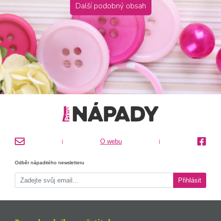
Další podobný obsah
O webu
|
|
Odběr nápaditého newsletteru
Přihlásit