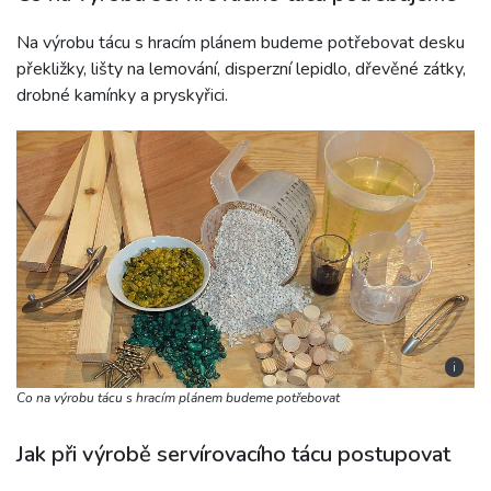
Na výrobu tácu s hracím plánem budeme potřebovat desku
překližky, lišty na lemování, disperzní lepidlo, dřevěné zátky,
drobné kamínky a pryskyřici.
i
Co na výrobu tácu s hracím plánem budeme potřebovat
Jak při výrobě servírovacího tácu postupovat