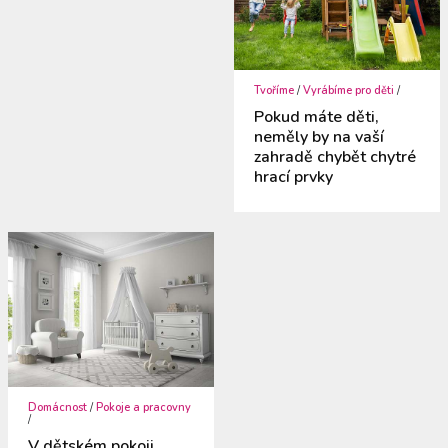
Tvoříme
/
Vyrábíme pro děti
/
Pokud máte děti,
neměly by na vaší
zahradě chybět chytré
hrací prvky
Domácnost
/
Pokoje a pracovny
/
V dětském pokoji