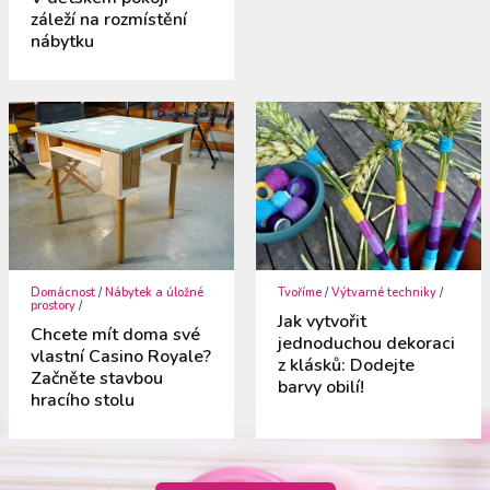
záleží na rozmístění
nábytku
Domácnost
/
Nábytek a úložné
Tvoříme
/
Výtvarné techniky
/
prostory
/
Jak vytvořit
Chcete mít doma své
jednoduchou dekoraci
vlastní Casino Royale?
z klásků: Dodejte
Začněte stavbou
barvy obilí!
hracího stolu