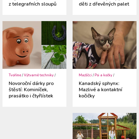
z telegrafních sloupů
děti z dřevěných palet
Tvoříme
/
Výtvarné techniky
/
Mazlíčci
/
Psi a kočky
/
Novoroční dárky pro
Kanadský sphynx:
štěstí: Kominíček,
Mazlivé a kontaktní
prasátko i čtyřlístek
kočičky