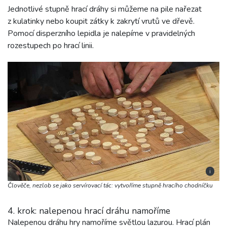
Jednotlivé stupně hrací dráhy si můžeme na pile nařezat
z kulatinky nebo koupit zátky k zakrytí vrutů ve dřevě.
Pomocí disperzního lepidla je nalepíme v pravidelných
rozestupech po hrací linii.
i
Člověče, nezlob se jako servírovací tác: vytvoříme stupně hracího chodníčku
4. krok: nalepenou hrací dráhu namoříme
Nalepenou dráhu hry namoříme světlou lazurou. Hrací plán