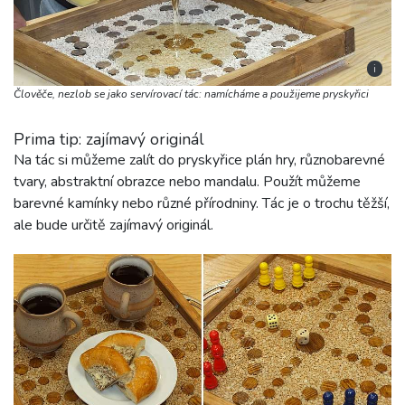
i
Člověče, nezlob se jako servírovací tác: namícháme a použijeme pryskyřici
Prima tip: zajímavý originál
Na tác si můžeme zalít do pryskyřice plán hry, různobarevné
tvary, abstraktní obrazce nebo mandalu. Použít můžeme
barevné kamínky nebo různé přírodniny. Tác je o trochu těžší,
ale bude určitě zajímavý originál.