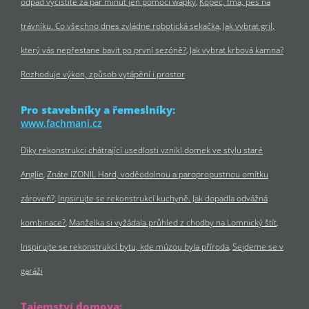
odpad vyčistíte za pár minut jen pomocí wapky
Kopec, tma, pes na
trávníku. Co všechno dnes zvládne robotická sekačka
Jak vybrat gril,
který vás nepřestane bavit po první sezóně?
Jak vybrat krbová kamna?
Rozhoduje výkon, způsob vytápění i prostor
Pro stavebníky a řemeslníky:
www.fachmani.cz
Díky rekonstrukci chátrající usedlosti vznikl domek ve stylu staré
Anglie
Znáte IZONIL Hard, voděodolnou a paropropustnou omítku
zároveň?
Inpsirujte se rekonstrukcí kuchyně. Jak dopadla odvážná
kombinace?
Manželka si vyžádala průhled z chodby na Lomnický štít
Inspirujte se rekonstrukcí bytu, kde múzou byla příroda
Sejdeme se v
garáži
Tajemství domova: