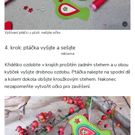
i
Vyšívaní ptáčci z plsti: našijte očko
4. krok: ptáčka vyšijte a sešijte
reklama
Křidélko ozdobte v krajích prošitím zadním stehem a u obou
kytiček vyšijte drobnou ozdobu. Ptáčka nalepte na spodní díl
a kolem dokola obšijte kroužkovým stehem. Nakonec
nezapomeňte vytvořit očko pro zavěšení.