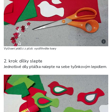
i
Vyšívaní ptáčci z plsti: vystřihněte tvary
2. krok: dílky slepte
Jednotlivé díly ptáčka nalepte na sebe tyčinkovým lepidlem.