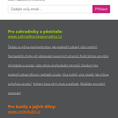
Přihlásit
Pro zahradníky a pěstitele:
www.zahradkarskaporadna.cz
Škůdci a výživa pod kontrolou: Jak podpořit zdravý růst rostlin?
Nejčastější chyby při pěstování ovocných stromů: Kvůli těmto omylům
přicházíte o úrodu
Léto přeje prořezávání stromů. Správný řez
podpoří zdraví dřevin i bohatší úrodu
Více květů, více plodů: Jak výživa
ovlivňuje úrodu?
Voňavý kout plný chuti a pohody
Muškáty pro letní
stolování
Pro kutily a jejich dílny:
www.ceskykutil.cz