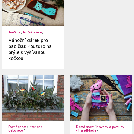
Tvoříme
/
Ruční práce
/
Vánoční dárek pro
babičku: Pouzdro na
brýle s vyšívanou
kočkou
Domácnost
/
Interiér a
Domácnost
/
Návody a postupy
dekorace
/
- HandMade
/