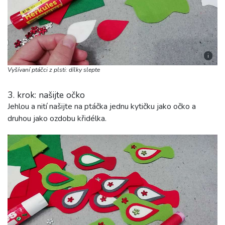
i
Vyšívaní ptáčci z plsti: dílky slepte
3. krok: našijte očko
Jehlou a nití našijte na ptáčka jednu kytičku jako očko a
druhou jako ozdobu křidélka.