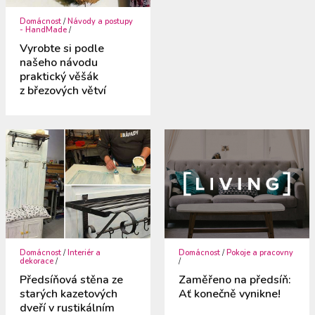
Domácnost
/
Návody a postupy
- HandMade
/
Vyrobte si podle
našeho návodu
praktický věšák
z březových větví
Domácnost
/
Interiér a
Domácnost
/
Pokoje a pracovny
dekorace
/
/
Předsíňová stěna ze
Zaměřeno na předsíň:
starých kazetových
Ať konečně vynikne!
dveří v rustikálním