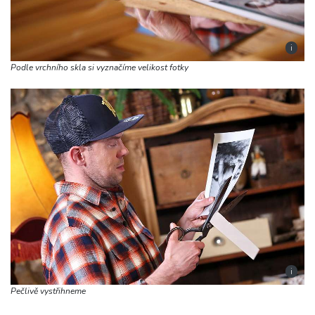
i
Podle vrchního skla si vyznačíme velikost fotky
i
Pečlivě vystřihneme