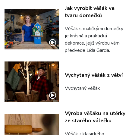
Jak vyrobit věšák ve
tvaru domečků
Věšák s maličkými domečky
je krásná a praktická
dekorace, jejíž výrobu vám
předvede Lída Garcia.
Vychytaný věšák z větví
Vychytaný věšák
Výroba věšáku na utěrky
ze starého válečku
Věšák z klasického