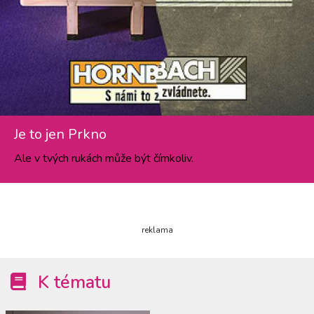
Je to jen Prkno
Ale v tvých rukách může být čímkoliv.
reklama
K tématu