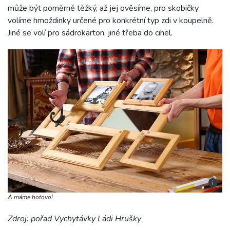
může být poměrně těžký, až jej ověsíme, pro skobičky
volíme hmoždinky určené pro konkrétní typ zdi v koupelně.
Jiné se volí pro sádrokarton, jiné třeba do cihel.
i
A máme hotovo!
Zdroj: pořad Vychytávky Ládi Hrušky