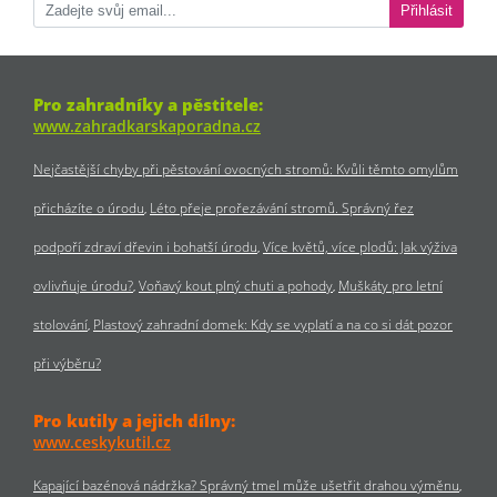
Přihlásit
Pro zahradníky a pěstitele:
www.zahradkarskaporadna.cz
Nejčastější chyby při pěstování ovocných stromů: Kvůli těmto omylům
přicházíte o úrodu
Léto přeje prořezávání stromů. Správný řez
podpoří zdraví dřevin i bohatší úrodu
Více květů, více plodů: Jak výživa
ovlivňuje úrodu?
Voňavý kout plný chuti a pohody
Muškáty pro letní
stolování
Plastový zahradní domek: Kdy se vyplatí a na co si dát pozor
při výběru?
Pro kutily a jejich dílny:
www.ceskykutil.cz
Kapající bazénová nádržka? Správný tmel může ušetřit drahou výměnu