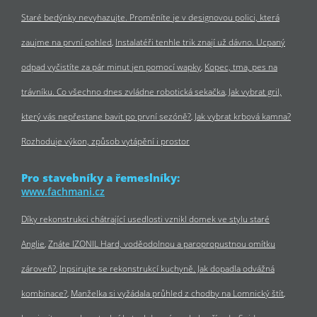
Staré bedýnky nevyhazujte. Proměníte je v designovou polici, která
zaujme na první pohled
Instalatéři tenhle trik znají už dávno. Ucpaný
odpad vyčistíte za pár minut jen pomocí wapky
Kopec, tma, pes na
trávníku. Co všechno dnes zvládne robotická sekačka
Jak vybrat gril,
který vás nepřestane bavit po první sezóně?
Jak vybrat krbová kamna?
Rozhoduje výkon, způsob vytápění i prostor
Pro stavebníky a řemeslníky:
www.fachmani.cz
Díky rekonstrukci chátrající usedlosti vznikl domek ve stylu staré
Anglie
Znáte IZONIL Hard, voděodolnou a paropropustnou omítku
zároveň?
Inpsirujte se rekonstrukcí kuchyně. Jak dopadla odvážná
kombinace?
Manželka si vyžádala průhled z chodby na Lomnický štít