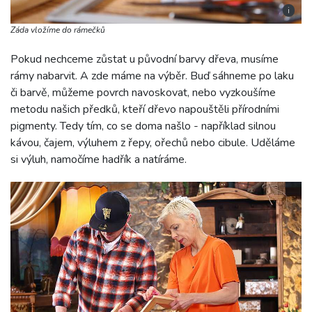
i
Záda vložíme do rámečků
Pokud nechceme zůstat u původní barvy dřeva, musíme
rámy nabarvit. A zde máme na výběr. Buď sáhneme po laku
či barvě, můžeme povrch navoskovat, nebo vyzkoušíme
metodu našich předků, kteří dřevo napouštěli přírodními
pigmenty. Tedy tím, co se doma našlo - například silnou
kávou, čajem, výluhem z řepy, ořechů nebo cibule. Uděláme
si výluh, namočíme hadřík a natíráme.