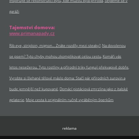
Inspirujte se rekonstrukcí bytu, kde múzou byla příroda
Sejdeme se v
garáži
Tajemství domova:
www.primanapady.cz
Rib eye, striploin, mignon… Znáte rozdíly mezi steaky?
Na dovolenou
se psem? Tyto chyby mohou zkomplikovat celou cestu
Komáři vás
letos nesežerou. Tyto rostliny a přírodní triky fungují překvapivě dobře
Vyrobte si šlehané tělové máslo doma: Stačí pár přírodních surovin a
bude jemnější než kupované
Domácí pistáciová zmrzlina jako z italské
gelaterie
Moje cesta k originálním ručně vyráběným šperkům
reklama