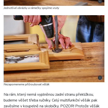
i
Jednotlivé obrázky a rámečky spojíme vruty
i
Nezapomeneme přišroubovat věšák
Na rám, který nemá vyplněnou zadní stranu překližkou,
budeme věšet třeba ručníky. Celý multifunkční věšák pak
zavěsíme v koupelně na skobičky. POZOR! Protože věšák