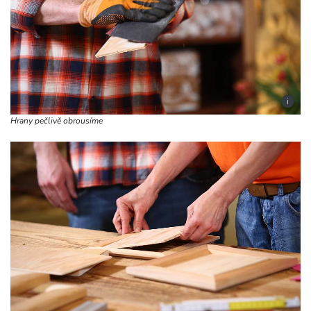
i
Hrany pečlivě obrousíme